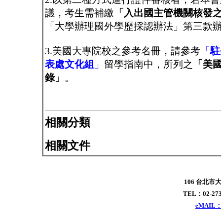
議，考生需補繳
「入出國主管機關核發
「大學辦理國外學歷採認辦法」第三款辦
3.美國大專院校之參考名冊，請參考
「
駐
表處文化組
」
留學指南中，所列之
「美
錄」
。
相關分類
相關文件
106 台北市
TEL：02-273
eMAIL：x