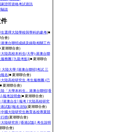
國家證照資格考試資訊
經驗談
文件
學生選擇大陸學校與學科的參考
(■
合會)
3年港澳台聯招成績及錄取相關工作
■ 夏潮聯合會)
3年大陸高校本科生(大學)‧港澳台聯
服務團 [九龍考點]
(■ 夏潮聯合
3年 大陸大學 [港澳台聯招]考試 三
始報名
(■ 夏潮聯合會)
3年大陸高校研究生 考生服務團 (已
(■ 夏潮聯合會)
3大陸「大學本科生」港澳台聯招[香
]‧報考說明會
(■ 夏潮聯合會)
3年 [港澳台生] 報考 [大陸高校研究
[香港試點]報名須知
(夏潮聯合會)
1年中國大陸研究生教育各校專業競
排行榜
(夏潮聯合會)
3年大陸研究所 [香港試點] 考生說明
潮聯合會)