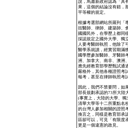
說，馬蕭新政府認為「具
果，這個的結論沒有錯，
平等權的規定。
根據考選部網站所羅列「
括醫師、律師、建築師、
國國民外，在學歷上都同
採認規定之國外大學、獨
人要考醫師執照，他除了
醫學系就讀，經實習期滿
國學歷參加醫師、牙醫師
洲、加拿大、南非、澳洲
應先經教育部學歷甄試通
嚴格外，其他各種證照考
報考，甚至在律師執照考
因此，我們不禁要問，如
部長規劃承認的73所大陸
(事實上，大陸的大學、獨
清華大學等十二所重點名校
的台灣人參加相關的證照
換言之，同樣是教育部承
區卻可以，可見「有限度
更是一個違憲的政見。