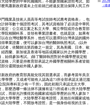
有大陸學歷的中華民國國民」不能參加國家證照考試。如
201
（香港
那麼馬蕭新政府還未上任前就已經違反憲法保障人民工作
專門職業及技術人員高等考試技師考試應考資格表」，包
會計師等數十個證照考試，其考試資格除了必須是中華民
樣規定：公立或立案之私立大學、獨立學院或符合教育部
立學院相關科系，並領有畢業證書者。也就是說，如果有
可以在台灣唸醫學系外，他也可以選擇到台灣承認的國外
獲得畢業證書，便可以參加台灣的醫師執照考試。(以外
考試者，依醫師法第四條之一規定，其為美國、日本、歐
、紐西蘭、新加坡及香港等地區或國家以外之外國學歷，
過，始得參加考試。)除了醫師執照對於外國學歷規定較
試資格，只要是持教育部承認之外國學歷相關科系者皆能
試部分還開放給外國人參加。
果新政府的教育部真能兌現其競選承諾，而參考當年吳京
大學學歷，又或者可能有人認為這73所全部承認太過氾濫
立院與專科至少有一千所)，因此初期只承認北京大學、
，那麼憑哪一條法律不讓擁有這73所或者12所大陸學歷
考試，而卻允許獲得其他國家或地區學歷的台灣人參加？
認的大學學歷，大陸學歷不能考證照，其他任何國家或地
承認大陸學歷，不開放考證照」是一個身份歧視的主張，