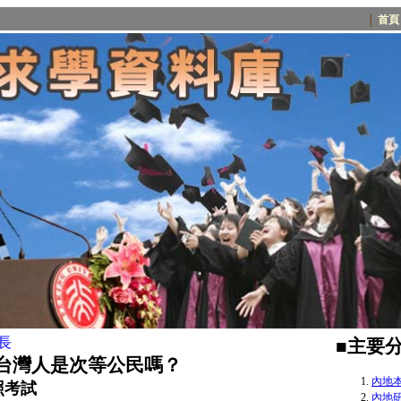
│
首頁
長
■主要
台灣人是次等公民嗎？
內地本
照考試
內地研