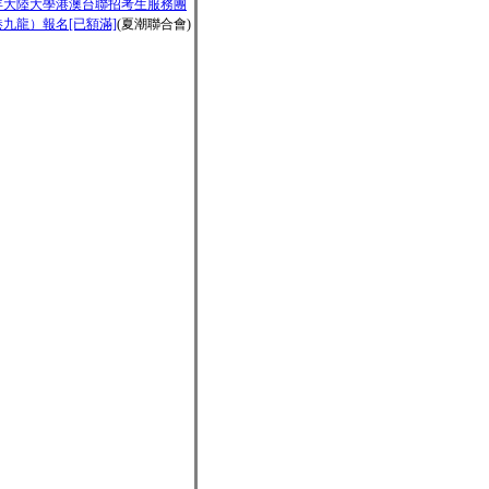
2年大陸大學港澳台聯招考生服務團
九龍）報名[已額滿]
(夏潮聯合會)