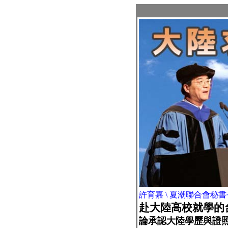
許育嘉 \ 夏潮聯合會秘書
赴大陸高校就學的
論承認大陸學歷與證