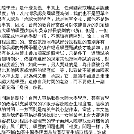
大陸學歷」是什麼意義。事實上，任何國家或地區承認他
限度」的，以台灣承認美國學歷為例，我們也不是照單全
果有人認為「承認大陸學歷」就是照單全收，那他不是過
曲事實。因此，台灣的教育部當然可以依據自身的判定標
大學的學歷(如當年吳京部長規劃的73所)。但是，一但
他國家或地區的學歷一樣，不應該有所區別。除非，台灣
有程度差別的。當然就證照考試部分設程度的差別亦有，
育部承認的外國學歷必須在經過學歷甄試後才能參加，但
學歷並未被禁止參加國家證照考試，只是多了一道甄試的
這個特例外，依據考選部的規定其他證照考試的資格，對
有程度差別的，如此一來，另人質疑的是，為什麼被台灣
歷比其他國家或地區的學歷低一等，以致於不能參加國家
學水準太差，那為何又要「承認」它，建議不如還是走陳
承認大陸學歷」這條自我封閉的老路，而不要戴上一副
卻還充滿「身份」歧視。
的問題是關於「台灣人容易取得大陸大學學歷、甚至買學
綠的政客以充滿歧視的字眼形容赴陸台生程度差。這樣的
訊的封閉，一方面則是精英主義心態作祟。當然，本文無
，因為我們很容易從身邊找到北一女畢業考上台大卻選擇
很容易找到程度不盡理想的學子而到大陸尋找更好機會的
取得」與「買到」學歷的問題也同「程度」問題一樣，我
人謀不贓(如某中醫學院因為放寬研究生錄取標準，造成