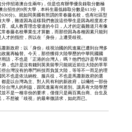
處分停招港澳台生兩年)，但是也有辦學優良錄取分數極
澳台招生的9所大學，本科生最低錄取分數是613分，同
630分)。就如同美國有所謂的常春藤名校，也有社區型
雞大學，難道因為這樣我們會說這些學生是因為程度差才
教育、成人教育理念發達的今日，人才的定義難道只有像
式常春藤名校畢業生才算數，而那些因為各種因素只能到
是人才的指控，所以在「身份」上遭受歧視。
馬蕭新政府：以「身份」歧視治國的民進黨已遭到台灣多
的政黨再輪替。今天，那些獲得大陸學歷的中華民國國
粹用語，不也是「正港的台灣人」嗎？他們也許是早年跟
子弟，也許是沒有錢到英美留學只能就近前往大陸的莘莘
某些台灣沒有的專門科技而負笈大陸，等等不一而足的理
國民不也是依法納稅、服兵役，不也是馬蕭新政府的選
，都是以台灣為主、對人民有利的新政府，以犧牲一部份
部分台灣人的利益，跟民進黨有何差別。讓具有大陸學歷
試並不是一種非份的要求，僅僅只是兩百萬台商、台生及
民，不想被「歧視」的最卑微請求，如此而已。