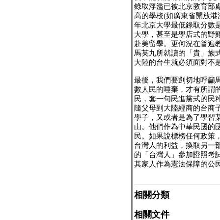
錄取浮濫已被北京教育部
高的學校(如廣東省開放港
年北京大學最低錄取分數是
大學，甚至是學店式的野
赴美留學。更何況在普遍
馬英九所就讀的「貴」族
大陸的台生就必須面對不
最後，我們要剴切地呼籲
數人民的唾棄，才有所謂
民，套一句民進黨式的民
隨父母到大陸經商的台商
學子，又或者是為了學習
由。他們作為中華民國的
民。如果說標榜任何政策
台灣人的利益，換取另一
的「台灣人」參加證照考
其家人作為憲法保障的公
相關分類
相關文件