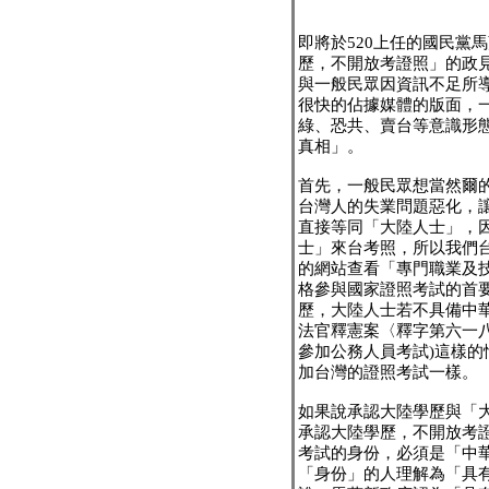
即將於520上任的國民黨
歷，不開放考證照」的政
與一般民眾因資訊不足所
很快的佔據媒體的版面，
綠、恐共、賣台等意識形
真相」。
首先，一般民眾想當然爾
台灣人的失業問題惡化，
直接等同「大陸人士」，
士」來台考照，所以我們
的網站查看「專門職業及
格參與國家證照考試的首
歷，大陸人士若不具備中
法官釋憲案〈釋字第六一
參加公務人員考試)這樣
加台灣的證照考試一樣。
如果說承認大陸學歷與「
承認大陸學歷，不開放考
考試的身份，必須是「中
「身份」的人理解為「具