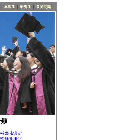
│
本科生
│
研究生
│
常見問題
│
分類
科生(港澳台)
究所(港澳台)