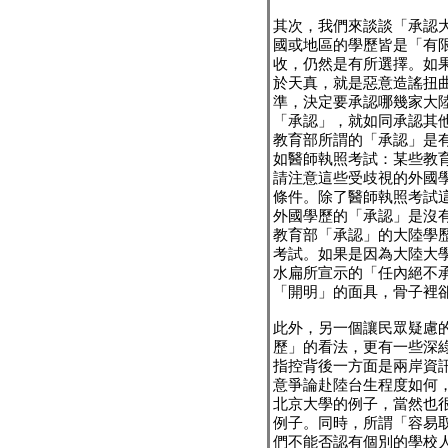
其次，我們來談談「承認
國或地區的學歷皆是「有
收，仍然是有所選擇。如
於天真，就是惡意造謠扭
準，決定要承認哪幾家大陸
「承認」，就如同承認其
教育部所謂的「承認」是
如醫師執照考試：某些教
請注意這些受歧視的外國
條件。除了醫師執照考試
外國學歷的「承認」是沒
教育部「承認」的大陸學
考試。如果是因為大陸大
水扁所宣示的「任內絕不
「開明」的面具，骨子裡
此外，另一個讓民眾疑慮
歷」的看法，更有一些深
指控背後一方面是兩岸資
意爭論赴陸台生程度如何
北京大學的例子，當然也
例子。同時，所謂「容易
們不能否認有個別的學校