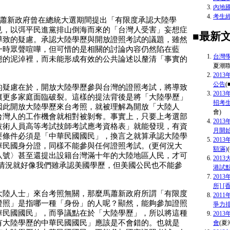
內地
考生
馬蕭新政府曾在總統大選期間提出「有限度承認大陸學
見，以弭平民進黨排山倒海而來的「台灣人受害」妄想症
■最新
導致的疑慮。承認大陸學歷與開放證照考試的議題，雖然
一時眾聲喧嘩，但可惜的是相關的討論內容仍然陷在藍
台灣
態的泥淖裡，而未能形成有效的公共論述以釐清「事實的
夏潮聯
201
公告
(
的疑慮在於，開放大陸學歷參與台灣的證照考試，將導致
201
讓更多家庭面臨破裂。這樣的提法背後是將「大陸學歷」
招考生
因此開放大陸學歷來台考照，就被理解為開放「大陸人
會)
台灣人的工作機會就相對被剝奪。事實上，只要上考選部
201
技術人員高等考試技師考試應考資格表」就能發現，有資
月開
要條件必須是「中華民國國民」，換言之就算承認大陸學
201
華民國身分證，同樣不能參與任何證照考試。(更何況大
額滿)
八號〉甚至還提出設籍台灣滿十年的大陸地區人民，才可
201
的情況就好像我們雖承認美國學歷，但美國公民也不能參
港試點
201
所] 
大陸人士」來台考照無關，那麼馬蕭新政府所謂「有限度
201
證照」是指哪一種「身份」的人呢？顯然，能夠參加證照
爭力
華民國國民」，而爭議點在於「大陸學歷」，所以將這種
201
有大陸學歷的中華民國國民」應該是不會錯的。也就是
會
(夏