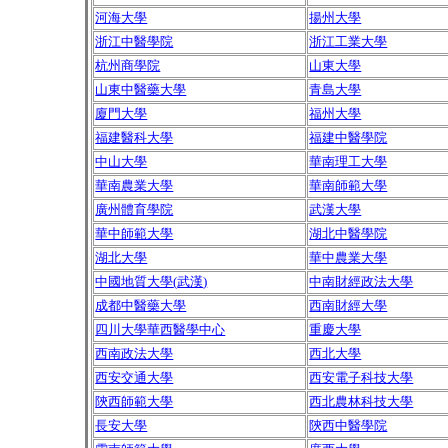
河海大學
揚州大學
浙江中醫學院
浙江工業大學
杭州商學院
山東大學
山東中醫藥大學
青島大學
廈門大學
福州大學
福建醫科大學
福建中醫學院
中山大學
華南理工大學
華南農業大學
華南師範大學
廣州體育學院
武漢大學
華中師範大學
湖北中醫學院
湖北大學
華中農業大學
中國地質大學
(
武漢
)
中南財經政法大學
成都中醫藥大學
西南財經大學
四川大學華西醫學中心
重慶大學
西南政法大學
西北大學
西安交通大學
西安電子科技大學
陝西師範大學
西北農林科技大學
長安大學
陝西中醫學院