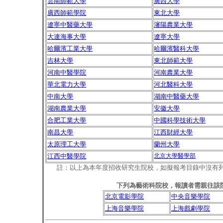
雲南師範大學
廣西大學
廣西師範學院
東北大學
遼寧中醫藥大學
瀋陽農業大學
大連海事大學
遼寧大學
哈爾濱工業大學
哈爾濱醫科大學
吉林大學
東北師範大學
河南中醫學院
河南農業大學
華北電力大學
河北醫科大學
中南大學
湖南中醫藥大學
湖南農業大學
安徽大學
合肥工業大學
中國科學技術大學
南昌大學
江西財經大學
太原理工大學
蘭州大學
江西中醫學院
北京大學醫學部
註：以上為本年度招收研究生院校，如擬報考目錄中沒有
下列為藝術科院校，報讀者需親往該
北京電影學院
中央音樂學院
上海音樂學院
上海戲劇學院