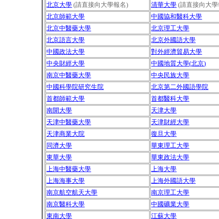
北京大學
(
請直接向大學報名
)
清華大學
(
請直接向大學
北京師範大學
中國協和醫科大學
北京中醫藥大學
北京理工大學
北京語言大學
北京外國語大學
中國政法大學
對外經濟貿易大學
中央財經大學
中國地質大學
(
北京
)
南京中醫藥大學
中央民族大學
中國科學院研究生院
北京第二外國語學院
首都師範大學
首都醫科大學
南開大學
天津大學
天津中醫藥大學
天津財經大學
天津商業大院
復旦大學
同濟大學
華東理工大學
東華大學
華東政法大學
上海中醫藥大學
上海大學
上海海事大學
上海外國語大學
南京航空航天大學
南京理工大學
南京醫科大學
中國礦業大學
東南大學
江蘇大學