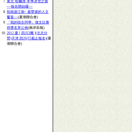
東北˙哈爾濱˙冬季冰雪之旅
~~報名開始囉~~
投稿遊江南~ 最豐盛的人文
饗宴~~
(夏潮聯合會)
「我的陸生同學」徵文比賽
得獎名單公佈
(兩岸犇報)
2012.夏 [ 四川2團 ](北京分
營)天津.四川(已截止報名)
(夏
潮聯合會)