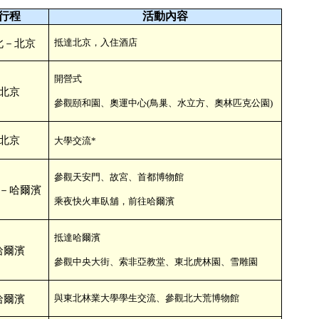
行程
活動內容
抵達北京，入住酒店
北－北京
開營式
北京
參觀頤和園、奧運中心
(
鳥巢、水立方、奧林匹克公園
)
北京
大學交流*
參觀天安門、故宮、首都博物館
－哈爾濱
乘夜快火車臥舖，前往哈爾濱
抵達哈爾濱
哈爾濱
參觀中央大街、索非亞教堂、東北虎林園、雪雕園
與東北林業大學學生交流、參觀北大荒博物館
哈爾濱