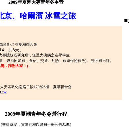
2009
年夏潮大專青年冬令營
北京、哈爾濱
冰雪之旅
聯誼會‧台灣夏潮聯合會
2/14，共8天
。
大專院校或研究所，無重大疾病之在學學生
機票、燃油附加費、食宿、交通、兵險、旅遊保險費等)
。
證照費另計。
已滿，謝謝大家！)
大安區敦化南路二段
170號6樓 夏潮聯合會
t.tw
2009年夏潮青年冬令營行程
（暫訂草案，實際行程以營員手冊公告為準）