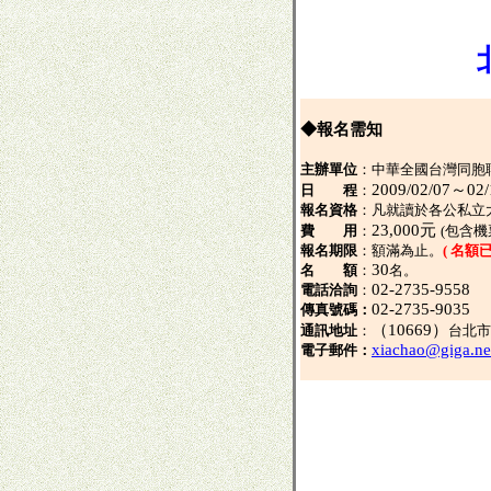
◆報名需知
主辦單位
：中華全國台灣同胞
2009/02/07～0
日 程
：
報名資格
：凡就讀於各公私立
23,000元
費 用
：
(包含
報名期限
：
額滿為止。
( 名額
30
名 額
：
名。
02-2735-9558
電話洽詢
：
02-2735-9035
傳真號碼：
（
10669）
通訊地址
：
台北市
xiachao@giga.ne
電子郵件：