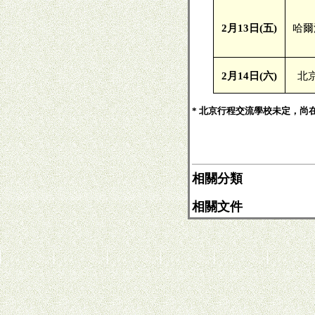
2
月
13
日
(
五
)
哈爾
2
月
14
日
(
六
)
北
* 北京行程交流學校未定，尚
相關分類
相關文件