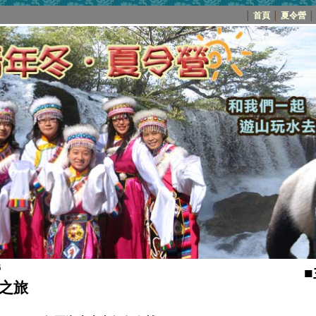
│
首頁
│
夏令營
│
營
雪之旅