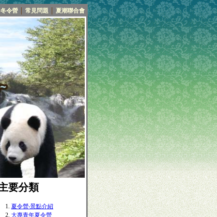
冬令營
│
常見問題
│
夏潮聯合會
■主要分類
夏令營‧景點介紹
大專青年夏令營