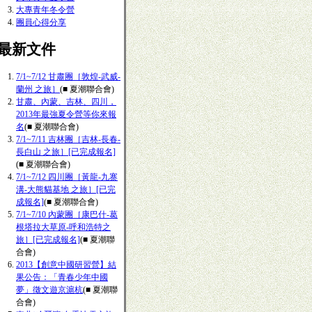
大專青年冬令營
團員心得分享
■最新文件
7/1~7/12 甘肅團［敦煌-武威-
蘭州 之旅］
(■ 夏潮聯合會)
甘肅、內蒙、吉林、四川，
2013年最強夏令營等你來報
名
(■ 夏潮聯合會)
7/1~7/11 吉林團［吉林-長春-
長白山 之旅］[已完成報名]
(■ 夏潮聯合會)
7/1~7/12 四川團［黃龍-九寨
溝-大熊貓基地 之旅］[已完
成報名]
(■ 夏潮聯合會)
7/1~7/10 內蒙團［康巴什-葛
根塔拉大草原-呼和浩特之
旅］[已完成報名]
(■ 夏潮聯
合會)
2013【創意中國研習營】結
果公告：「青春少年中國
夢」徵文遊京滬杭
(■ 夏潮聯
合會)