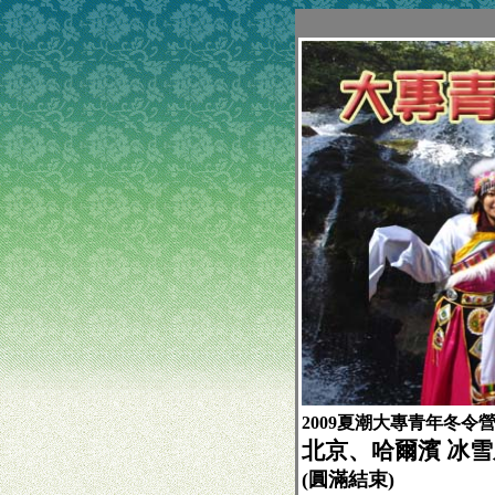
2009夏潮大專青年冬令
北京、哈爾濱 冰
(圓滿結束)