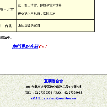
赴二龍山滑雪、參觀冰雪大世界
濱－北京
乘夜快火車臥舖，返回北京
返回溫暖的家園
京－台北
在接洽中。
熱門景點介紹
Go！
夏潮聯合會
106 台北市大安區敦化南路二段170號6樓
TEL：02-27359558／FAX：02-27359035
eMAIL：xia.chao@msa.hinet.net