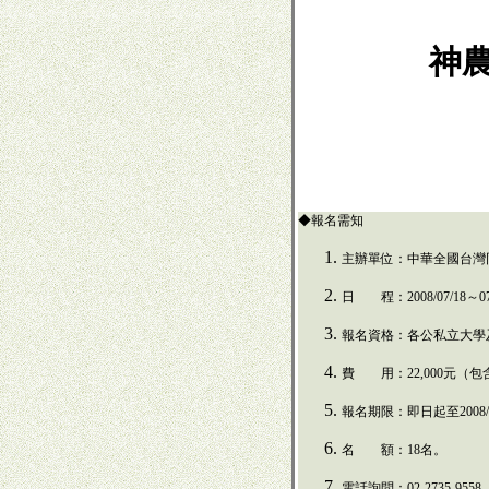
神
◆報名需知
主辦單位：中華全國台灣
日 程：2008/07/18～07
報名資格：各公私立大學
費 用：22,000元（包
報名期限：即日起至
200
8
名 額：
18名。
電話詢問：
02-2735-9558