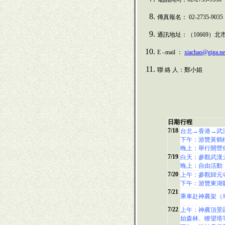
傳真報名：
02-2735-9035
通訊地址：（
10669）
E –mail ：
xiachao@giga.ne
聯 絡 人：鄭小姐
日期
行程
7/18
台北→香港→武
下午：游覽黃鶴
晚上：舉行開營
7/19
白天：參觀武漢
晚上：自由活動
7/20
上午：參觀歸元
下午：游覽東湖
7/21
乘車赴神農架（
7/22
上午：神農頂景
始森林、瞭望塔