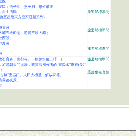
景區
景區：燕子埡、燕子洞、彩虹飛渡
，自由活動
旅遊船標準間
登船(五星級東方皇家游船系列)
陵峽東段
旅遊船標準間
峽大壩五級船閘，游覽三峽大壩；
陵峽西段。
覽神農溪
旅遊船標準間
峽
游覽石寶寨，豐都等。（根據水位二擇一）
旅遊船標準間
慶，游覽朝天門廣場，觀賞清濁分明的“夾馬水”奇觀(長江
；
重慶皇嘉賓館
年古鎮”瓷器口、人民大禮堂，解放碑等。
賞霧都夜景。
北