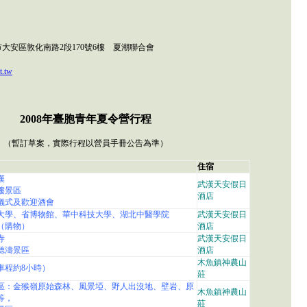
北市大安區敦化南路2段170號6樓 夏潮聯合會
t.tw
200
8年臺胞青年夏令營行程
（暫訂草案，實際行程以營員手冊公告為準）
住宿
漢
武漢天安假日
樓景區
酒店
儀式及歡迎酒會
大學、省博物館、華中科技大學、湖北中醫學院
武漢天安假日
（購物）
酒店
寺
武漢天安假日
聽濤景區
酒店
木魚鎮神農山
車程約8小時）
莊
區：金猴嶺原始森林、風景埡、野人出沒地、壁岩、原
木魚鎮神農山
等，
莊