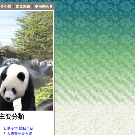
冬令營
│
常見問題
│
夏潮聯合會
■主要分類
夏令營‧景點介紹
大專青年夏令營