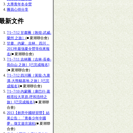
大專青年冬令營
團員心得分享
■最新文件
7/1~7/12 甘肅團［敦煌-武威-
蘭州 之旅］
(■ 夏潮聯合會)
甘肅、內蒙、吉林、四川，
2013年最強夏令營等你來報
名
(■ 夏潮聯合會)
7/1~7/11 吉林團［吉林-長春-
長白山 之旅］[已完成報名]
(■ 夏潮聯合會)
7/1~7/12 四川團［黃龍-九寨
溝-大熊貓基地 之旅］[已完
成報名]
(■ 夏潮聯合會)
7/1~7/10 內蒙團［康巴什-葛
根塔拉大草原-呼和浩特之
旅］[已完成報名]
(■ 夏潮聯
合會)
2013【創意中國研習營】結
果公告：「青春少年中國
夢」徵文遊京滬杭
(■ 夏潮聯
合會)