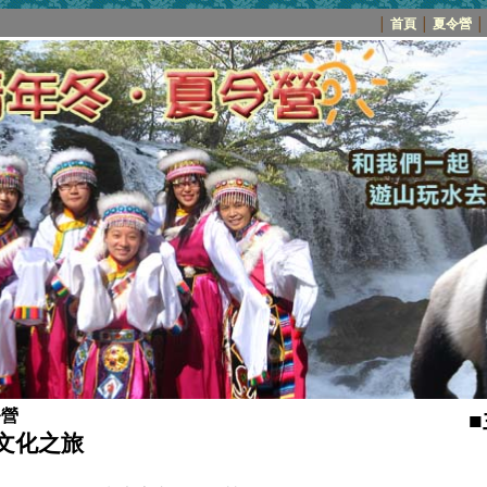
│
首頁
│
夏令營
│
令營
文化之旅