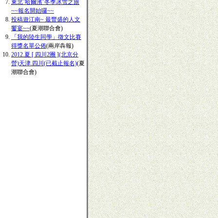
東北˙哈爾濱˙冬季冰雪之旅
~~報名開始囉~~
投稿遊江南~ 最豐盛的人文
饗宴~~
(夏潮聯合會)
「我的陸生同學」徵文比賽
得獎名單公佈
(兩岸犇報)
2012.夏 [ 四川2團 ](北京分
營)天津.四川(已截止報名)
(夏
潮聯合會)