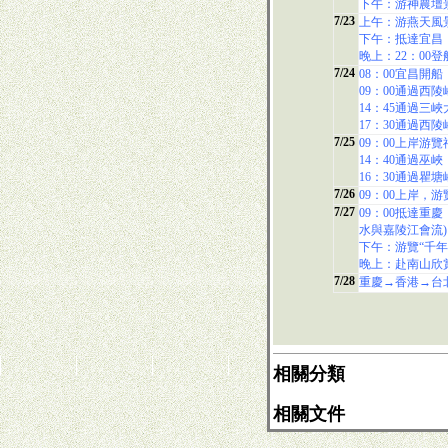
下午：游神農壇
7/23
上午：游燕天風
下午：抵達宜昌
晚上：22：00
7/24
08：00宜昌開船
09：00通過西
14：45通過三
17：30通過西
7/25
09：00上岸游
14：40通過巫峽
16：30通過瞿塘
7/26
09：00上岸，
7/27
09：00抵達重
水與嘉陵江會流)
下午：游覽“千
晚上：赴南山欣
7/28
重慶→香港→台
相關分類
相關文件