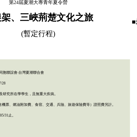
第24屆夏潮大專青年夏令營
農架、三峽荊楚文化之旅
(暫定行程)
同胞聯誼會
‧台灣夏潮聯合會
/28
及研究所在學學生，且無重大疾病。
含
機票、燃油附加費、食宿、交通、兵險、旅遊保險費等）證照費另計。
/0
5
/
31
止。