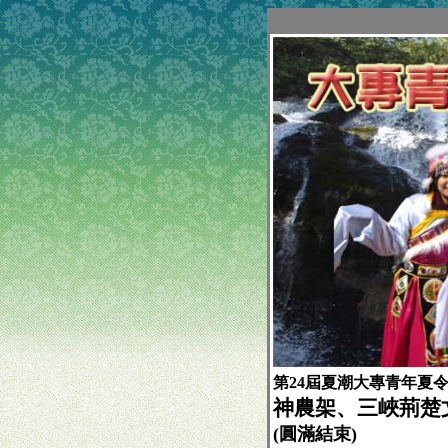
第24屆夏潮大專青年夏
神農架、三峽荊楚
(圓滿結束)