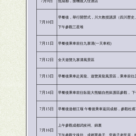
7月9日
抵成都，接機後入住酒店
早餐後，舉行開營式，川大教授講課（四川歷史
7月10日
下午參觀三星堆
7月11日
早餐後乘車前往九寨溝(一天車程)
7月12日
全天遊覽九寨溝風景區
7月13日
早餐後乘車赴黃龍、遊覽黃龍風景區，乘車前往
7月14日
早餐後乘車前往臥龍大熊貓自然保護區參觀， 下
7月15日
早餐後遊都江堰 午餐後乘車返回成都，參觀杜甫
上午參觀成都武候祠、錦裏
7月16日
下午參觀文殊坊，成都寬巷子、窄巷子老民居，