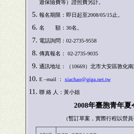
遊保險費等）證照費另計。
報名期限：即日起至
200
8
/0
5
/
15
止。
名 額：
30名。
電話詢問：
02-2735-9558
傳真報名：
02-2735-9035
通訊地址：（
10669）北市大安區敦化南
E –mail ：
xiachao@giga.net.tw
聯 絡 人：黃小姐
200
8年臺胞青年夏
（暫訂草案，實際行程以營員