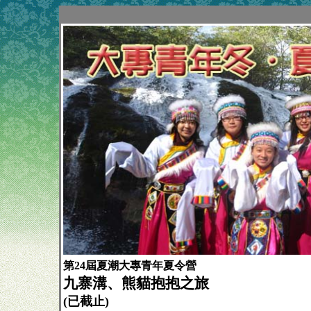
第24屆夏潮大專青年夏令營
九寨溝、熊貓抱抱之旅
(已截止)