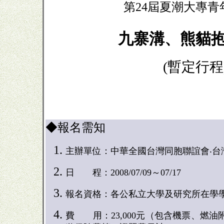
第24屆夏潮大專青
九寨溝、熊貓
(暫定行程
◆報名需知
主辦單位：中華全國台灣同胞聯誼會
‧
日 程：
200
8
/07/0
9
～07/
17
報名資格：各公私立大學及研究所在學
費 用：23,000元（包含
機票、燃油