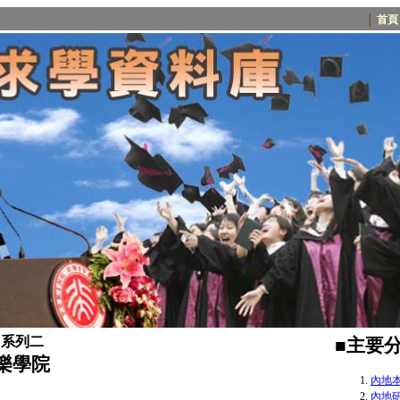
│
首頁
：系列二
■主要
樂學院
內地本
內地研