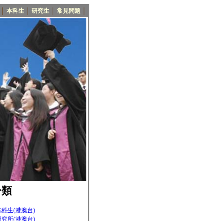
│
本科生
│
研究生
│
常見問題
│
分類
科生(港澳台)
究所(港澳台)