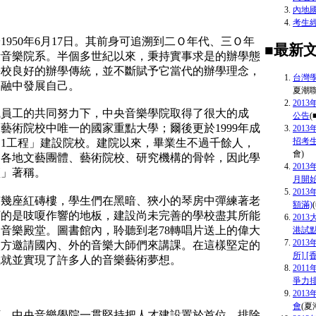
內地
考生
於
1950
年
6
月
17
日。其前身可追溯到二Ｏ年代、三Ｏ年
■最新
所音樂院系。半個多世紀以來，秉持實事求是的辦學態
學校良好的辦學傳統，並不斷賦予它當代的辦學理念，
台灣
交融中發展自己。
夏潮聯
201
職員工的共同努力下，中央音樂學院取得了很大的成
公告
(
為藝術院校中唯一的國家重點大學；爾後更於
1999
年成
201
招考生
11
工程」建設院校。建院以來，畢業生不過千餘人，
會)
內各地文藝團體、藝術院校、研究機構的骨幹，因此學
201
籃」著稱。
月開
201
有幾座紅磚樓，學生們在黑暗、狹小的琴房中彈練著老
額滿)
下的是吱嗄作響的地板，建設尚未完善的學校盡其所能
201
的音樂殿堂。圖書館內，聆聽到老
78
轉唱片送上的偉大
港試點
201
校方邀請國內、外的音樂大師們來講課。在這樣堅定的
所] 
成就並實現了許多人的音樂藝術夢想。
201
爭力
201
會
(夏
下，中央音樂學院一貫堅持把人才建設置於首位，排除