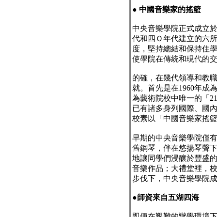
●
中國音樂家的搖籃
中央音樂學院正式成立
代和四Ｏ年代建立的六
度，堅持總結和保持住
使學院在傳統和現代的
的確，在幾代領導和教
就。首先是在
1960
年成
為藝術院校中唯一的「
2
已有諸多身列國際、國
校素以「中國音樂家搖
早期的中央音樂學院僅
舊鋼琴，伴在悠揚琴聲
地讓同學們浸釀於豐盛
音樂作品；大禮堂裡，
步伐下，中央音樂學院
●
師資來自五湖四海
即便在艱難的辦學環境