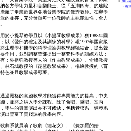
201
容納各方學術力量和音樂能士。從「五湖四海」的建院
（香港
院廣羅了畢業於世界各地音樂學院的優秀教師。在辦學
學派的並存，充分發揮每一位教師的主觀能動性，全力
議。
論用於小提琴教學且以《小提琴教學成果》獲
1988
年國
授；以《聲部的確定及其訓練的科學》獲
1997
年國家級
她將生理學和醫學的科學理論與教學經驗結合，提出聲
重要作用，並對調整聲部提出一整套科學的訓練方法；
還有：吳祖強教授等人的《作曲教學成果》、俞峰教授
》、林石城教授的《琵琶教學成果》、楊峻教授的《盲
有特色並且教學成果顯著。
須通過嚴格的實踐教學才能獲得專業能力的提高，中央
實踐，並將之納入學分課程。除了合唱、重唱、室內
外，學生的舞臺演出亦不可或缺，包括管弦系、鋼琴系
的演出豐富了實踐課的教學內容。
樂歌劇系就展演了歌劇《繡花女》、《費加羅的婚