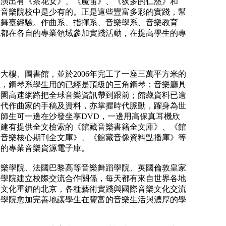
又演出有《茶花女》、《魔笛》、《狄多的仁慈》和
在音樂院校中是少有的。正是這些豐富多彩的實踐，幫
的舞臺經驗。作曲系、指揮系、音樂學系、音樂教育
也都在各自的專業領域參加實踐活動，在提高學生的專
房大樓、圖書館，並於
2006
年完工了一座三萬平方米的
上，鋼琴系學生用的已經是頂級的三角鋼琴；音樂廳具
校園高速網路把全球音樂資訊帶到跟前；館藏資料已逾
當代作曲家的手稿及資料，亦掌握時代脈動，躍身為世
讓師生可一邊在沙發坐享
DVD
，一邊用高保真耳機欣
，建有提供全文檢索的《館藏音樂書籍全文庫》、《館
《音樂核心期刊全文庫》、《館藏音像資料點播庫》等
大的專業音樂資源電子庫。
音樂學院、法國巴黎高等音樂舞蹈學院、英國倫敦皇家
樂學院建立校際交流合作關係，每天都有來自世界各地
處文化重鎮的北京，各種藝術實踐與國際音樂文化交流
樂學院愈加完善地讓學生在豐富的音樂生活與濃厚的學