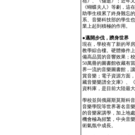
禮》、《傷逝》；近年
《蝴蝶夫人》等劇，這
助學生積累了終身難忘
系、音樂科技部的學生
業上起到積極的作用。
●
邁開步伐，躋身世界
現在，學校有了新的琴
教學綜合樓。硬體條件
備高品質的音響效果；
50
萬冊的圖書館收藏有
界一流的音樂圖書館，
賞音樂；電子資源方面
藏音樂樂譜全文庫》、
資料庫，是目前大陸最
學校並與俄羅斯莫斯科
音樂學院等世界著名音
的音樂家講學，加上地
機會極為頻繁，中央音
術氣氛中成長。