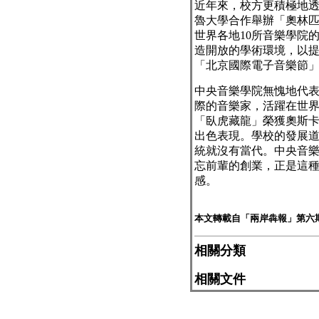
近年來，校方更積極地
魯大學合作舉辦「奧林
世界各地
10
所音樂學院
造開放的學術環境，以
「北京國際電子音樂節
中央音樂學院無愧地代
際的音樂家，活躍在世
「臥虎藏龍」榮獲奧斯
出色表現。學校的發展
統就沒有當代。中央音
忘前輩的創業，正是這
感。
本文轉載自「兩岸犇報」第六期 2
相關分類
相關文件