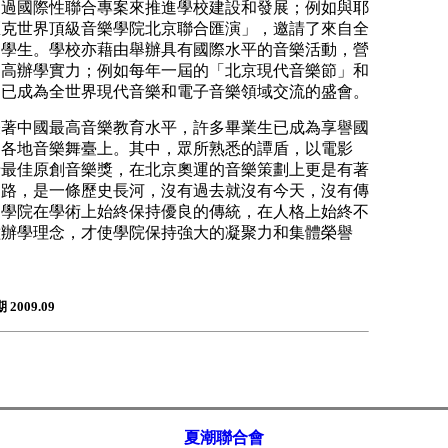
透過國際性聯合專案來推進學校建設和發展；例如與耶
匹克世界頂級音樂學院北京聯合匯演」，邀請了來自全
的學生。學校亦藉由舉辦具有國際水平的音樂活動，營
提高辦學實力；例如每年一屆的「北京現代音樂節」和
」已成為全世界現代音樂和電子音樂領域交流的盛會。
表著中國最高音樂教育水平，許多畢業生已成為享譽國
界各地音樂舞臺上。其中，眾所熟悉的譚盾，以電影
卡最佳原創音樂獎，在北京奧運的音樂策劃上更是有著
道路，是一條歷史長河，沒有過去就沒有今天，沒有傳
樂學院在學術上始終保持優良的傳統，在人格上始終不
種辦學理念，才使學院保持強大的凝聚力和集體榮譽
009.09
夏潮聯合會