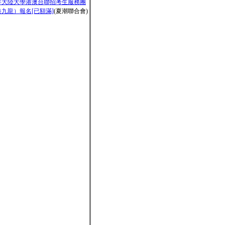
2年大陸大學港澳台聯招考生服務團
九龍）報名[已額滿]
(夏潮聯合會)