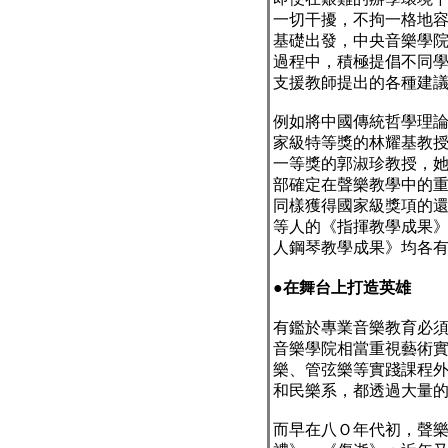
一切干擾，不拘一格地
基礎出發，中央音樂學
過程中，積極提倡不同
支援教師提出的各種建
例如將中國傳統哲學理
家級特等獎的林耀基教
一等獎的郭淑珍教授，
部確定在聲樂教學中的
同樣獲得國家級獎項的
等人的《指揮教學成果
人鋼琴教學成果》均各
●
在舞台上打造英雄
有鑑於專業音樂教育必
音樂學院相當重視藝術
樂、管弦樂等實踐課程
和民樂系，都透過大量
而早在八Ｏ年代初，聲