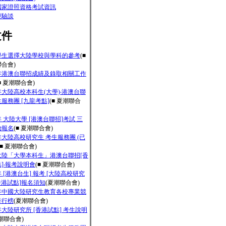
國家證照資格考試資訊
經驗談
文件
學生選擇大陸學校與學科的參考
(■
合會)
3年港澳台聯招成績及錄取相關工作
■ 夏潮聯合會)
3年大陸高校本科生(大學)‧港澳台聯
服務團 [九龍考點]
(■ 夏潮聯合
3年 大陸大學 [港澳台聯招]考試 三
始報名
(■ 夏潮聯合會)
3年大陸高校研究生 考生服務團 (已
(■ 夏潮聯合會)
3大陸「大學本科生」港澳台聯招[香
]‧報考說明會
(■ 夏潮聯合會)
3年 [港澳台生] 報考 [大陸高校研究
[香港試點]報名須知
(夏潮聯合會)
1年中國大陸研究生教育各校專業競
排行榜
(夏潮聯合會)
3年大陸研究所 [香港試點] 考生說明
潮聯合會)