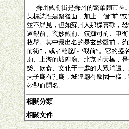
蘇州觀前街是蘇州的繁華鬧市區
某標誌性建築後面，加上一個“前”或
並不鮮見，但如蘇州人那樣喜歡，恐
道觀前、玄妙觀前、鎮撫司前、申衙
枚舉。其中最出名的是玄妙觀前，約
前街”，或者乾脆叫“觀前”。它的盛
廟、上海的城隍廟、北京的天橋，是
樂、飲食、文化于一處的大眾消遣、
夫子廟有孔廟，城隍廟有豫園一樣，
妙觀而聞名。
相關分類
相關文件