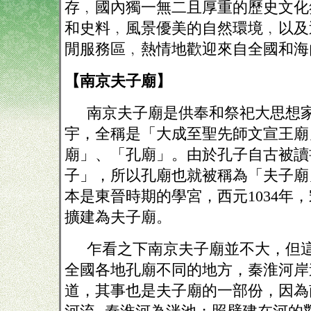
存﹐國內獨一無二且厚重的歷史文化
和史料﹐風景優美的自然環境﹐以及
閒服務區﹐熱情地歡迎來自全國和海
【南京夫子廟】
南京夫子廟是供奉和祭祀大思想
宇，全稱是「大成至聖先師文宣王廟
廟」、「孔廟」。由於孔子自古被讀
子」，所以孔廟也就被稱為「夫子廟
本是東晉時期的學宮，西元
1034
擴建為夫子廟。
乍看之下南京夫子廟並不大，但
全國各地孔廟不同的地方，秦淮河岸
道，其事也是夫子廟的一部份，因為