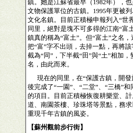
鎮。她是江蘇省最早（1982年），
文物保護單位的古鎮。1995年更被
文化名鎮。目前正積極申報列入“世
同里，絕對是塊不可多得的江南“富
鎮真的稱為“富土”。但“富土”之名
把“富”字不出頭，去掉一點，再將
截為“同”，下半截“田”與“土”相加，
名，由此而來。
現在的同里，在“保護古鎮，開發
後完成了“一園”、“二堂”、“三橋”
的項目。目前正積極恢復耕樂堂、計
道、南園茶樓、珍珠塔等景點，務求
重現千年古鎮的風姿。
【蘇州觀前步行街】