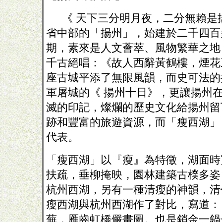
《 天下三分明月夜，二分無賴是
省中部的「揚州」，始建於二千四百
期，素來是人文薈萃、風物繁華之地
千古絕唱：《故人西辭黃鶴樓，煙花
座古城平添了無限風韻，而史可法的
軍屠城的《 揚州十日》，更讓揚州
滅的印記，燦爛的歷史文化給揚州留
跡和豐富的旅遊資源，而「瘦西湖」
代表。
「瘦西湖」以『瘦』為特徵，湖面時
扶疏，垂柳掩映，園林建築古樸多姿
杭州西湖，另有一種清瘦的神韻，清
瘦西湖與杭州西湖作了對比，寫道：
蕪，雁齒虹橋儼畫圖。也是銷金一鍋