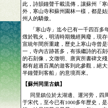
此，詩韻鐘聲千載流傳，讓蘇州「寒
外，寒山寺和蘇州園林一樣，都是姑
州人的驕傲。
「寒山寺」迄今已有一千四百多
燬於戰火，明清時期幾經興廢，現存
宣統年間所重建，歷史上寒山寺曾是
一，寺內古跡甚多，有張繼詩的石刻
的石刻像，文徵明、唐寅所書碑文殘
都有超過百萬的遊客到此參觀，絕大
半鐘聲到客船」的意境而來。
【蘇州同里古鎮】
同里鎮位於太湖邊、運河旁，四
于宋代，至今已有
1000多年歷史，