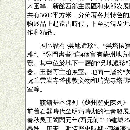
木函等。新館西部主展區和東部次展
共有3600平方米，分佈著各具特色的
物展品上起遠古時代，下至明清及近
作和精品。
展區設有“吳地遺珍”、“吳塔國寶
雅”、“吳門書畫”這
4個富有蘇州地方
覽。其中位於地下一層的“吳地遺珍
器、玉器等主題展室。地面一層的“
虎丘雲岩寺塔佛教文物和瑞光寺塔佛
室等。
該館基本陳列《蘇州歷史陳列》
前舊石器時代至明清時期的社會發展
春秋吳王闔閭元年(西元前514)建城2
春秋、唐宋、明清歷史時期3個經濟