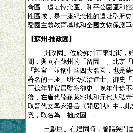
會區、遺址悼念區、和平公園區和館
性區域，是一座紀念性的遺址型歷史
愛國主義教育基地和全國文物保護單
【蘇州‧拙政園】
「拙政園」位於蘇州市東北街，
間，與同在蘇州的「留園」、北京「
「離宮」並稱中國四大名園，也是蘇
著名的一座。明代弘治進士、御史「
正德年間官居監察御史，晚年仕途不
後，在唐代陸龜蒙宅地和元代大弘寺
取晉代文學家潘岳《閒居賦》中
...
意，取名為「拙政園」。
「王獻臣」在建園時，曾請吳門