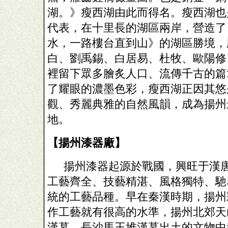
湖。》瘦西湖由此而得名。瘦西湖也
代表，在十里長的湖區兩岸，營造了
水，一路樓台直到山》的湖區勝境，
白、劉禹錫、白居易、杜牧、歐陽修
裡留下眾多膾炙人口、流傳千古的篇
了耀眼的濃墨色彩，瘦西湖正因其悠
觀、秀麗典雅的自然風韻，成為揚州
地。
【揚州漆器廠】
揚州漆器起源於戰國，興旺于漢
工藝齊全、技藝精湛、風格獨特、馳
統的工藝品種。早在秦漢時期，揚州
作工藝就有很高的水準，揚州北郊天
漢墓，長沙馬王堆漢墓出土的文物中