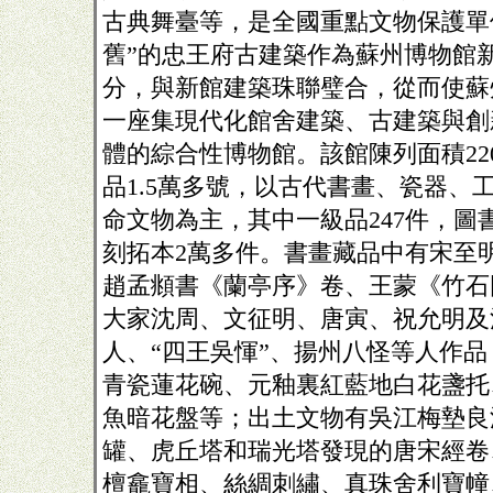
古典舞臺等，是全國重點文物保護單
舊”的忠王府古建築作為蘇州博物館
分，與新館建築珠聯璧合，從而使蘇
一座集現代化館舍建築、古建築與創
體的綜合性博物館。該館陳列面積22
品1.5萬多號，以古代書畫、瓷器、
命文物為主，其中一級品247件，圖
刻拓本2萬多件。書畫藏品中有宋至
趙孟頫書《蘭亭序》卷、王蒙《竹石
大家沈周、文征明、唐寅、祝允明及
人、“四王吳惲”、揚州八怪等人作
青瓷蓮花碗、元釉裏紅藍地白花盞托
魚暗花盤等；出土文物有吳江梅墊良
罐、虎丘塔和瑞光塔發現的唐宋經卷
檀龕寶相、絲綢刺繡、真珠舍利寶幢