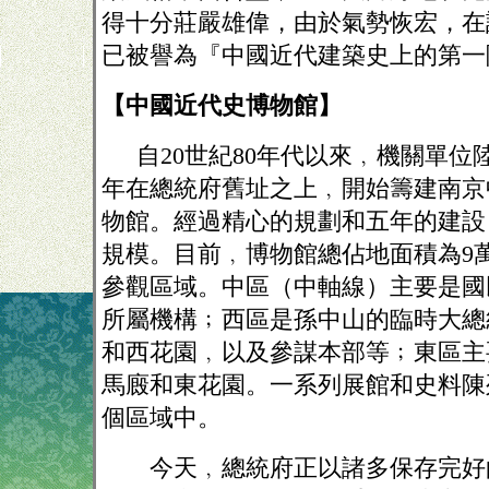
得十分莊嚴雄偉，由於氣勢恢宏，在
已被譽為『中國近代建築史上的第一
【中國近代史博物館】
自
20世紀80年代以來﹐機關單位陸
年在總統府舊址之上﹐開始籌建南京
物館。經過精心的規劃和五年的建設﹐
規模。目前﹐博物館總佔地面積為9
參觀區域。中區（中軸線）主要是國
所屬機構﹔西區是孫中山的臨時大總
和西花園﹐以及參謀本部等﹔東區主
馬廄和東花園。一系列展館和史料陳
個區域中。
今天﹐總統府正以諸多保存完好