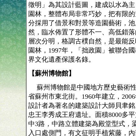
徵明」為其設計藍圖，建成以水為主
園林，整體布局非常巧妙，把有限的
分採用了借景和對景等造園藝術，池
然，臨水佈置了形體不一、高低錯落
層次分明，格調古樸自然，是最能反
園林，
1997年，「拙政園」被聯合
界文化遺產保護名錄。
【蘇州博物館】
蘇州博物館是中國地方歷史藝術性
省蘇州市東北街。
1960年建立，20
設計者為著名的建築設計大師貝聿銘
忠王李秀成王府遺址。面積8000多
中3路，中路立體建築為殿堂型式，
入口處側門，有文征明手植紫藤，內