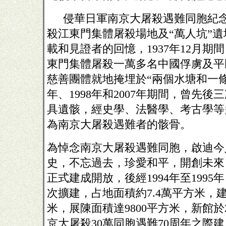
侵華日軍南京大屠殺遇難同胞紀
殺江東門集體屠殺場地及“萬人坑”
載和見證者的回憶，
1937年12月
東門集體屠殺一萬多名中國俘虜及平
慈善團體就地掩埋於“兩個水塘和一條壕
年、1998年和2007年期間，曾先
具遺骸，經史學、法醫學、考古學等
為南京大屠殺遇難者的骸骨。
為悼念南京大屠殺遇難同胞，啟迪今
史，不忘過去，珍愛和平，開創未來，
正式建成開放，後經1994年至1995年，
次擴建，占地面積約7.4萬平方米，建
米，展陳面積達9800平方米，新館於20
京大屠殺30萬同胞遇難70周年之際