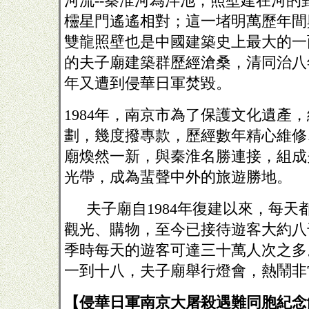
河流
--秦淮河為泮池；照壁建在河
欞星門遙遙相對；這一堵明萬歷年間興
雙龍照壁也是中國建築史上最大的一
的夫子廟建築群歷經滄桑，清同治八年
年又遭到侵華日軍焚毀。
1984年，南京市為了保護文化遺產
劃，幾度撥專款，歷經數年精心維修
廟煥然一新，與秦淮名勝連接，組成
光帶，成為蜚聲中外的旅遊勝地。
夫子廟自
1984年復建以來，每
觀光、購物，至今已接待遊客大約八
季時每天的遊客可達三十萬人次之多
一到十八，夫子廟舉行燈會，熱鬧非
【侵華日軍南京大屠殺遇難同胞紀念