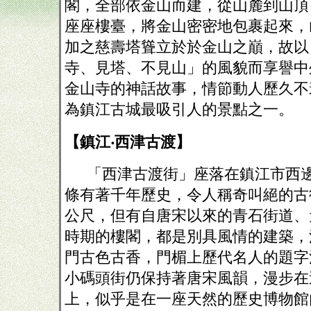
閣，全部依金山而建，從山麓到山頂
座座樓臺，將金山密密地包裹起來，
加之慈壽塔聳立於於金山之巔，故以
寺、見塔、不見山」的風貌而享譽中
金山寺的神話故事，情節動人歷久不
為鎮江古城最吸引人的景點之一。
【鎮江‧西津古渡】
「西津古渡街」座落在鎮江市西
條有著千年歷史，令人稱奇叫絕的古
公尺，但有自唐宋以來的青石街道、
時期的樓閣，都是別具風情的建築，
門古色古香，門楣上歷代名人的題字
小碼頭街仍保持著唐宋風韻，漫步在
上，似乎是在一座天然的歷史博物館