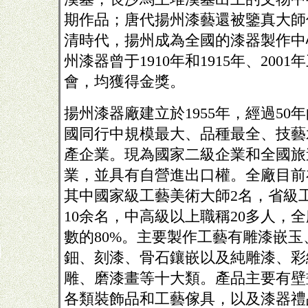
期作品；唐代揚州漆藝還被鑒真大師
清時代，揚州成為全國的漆器製作中
州漆器曾于
1910年和1915年、20
會，均獲得金獎。
揚州漆器廠建立於1955年，經過50
國同行中規模最大、品種最全、技藝
產企業。現為國家二級企業和全國旅
業，並具有自營進出口權。全廠目前在
其中國家級工藝美術大師2名，省級
10余名，中高級以上職稱20多人，
數的80%。主要製作工藝有雕漆嵌
鈿、刻漆、骨石鑲嵌以及純雕漆、彩
雕、磨漆畫等十大類。產品主要有壁
各類裝飾品和工藝傢具，以及漆器禮