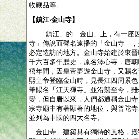
收藏品等。
【鎮江‧金山寺】
「鎮江」的「金山」上，有一座
寺」傳說而聲名遠播的「金山寺」，
必定造訪的地方。金山寺始建於東晉
千六百多年歷史，原名澤心寺，唐朝
禧年間，因皇帝夢遊金山寺，又賜名
熙皇帝登臨金山時，見長江四周景色
筆賜名「江天禪寺」並沿襲至今，雖
變，但自唐以來，人們都通稱金山寺
宗寺廟中有著顯著的地位，與普陀寺
並列為中國的四大名寺。
「金山寺」建築具有獨特的風格，殿