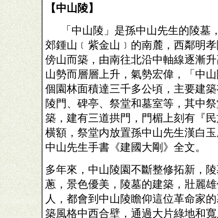
【中山陵】
「中山陵」是孫中山先生的陵墓
郊鍾山﹝紫金山﹞的南麓，西鄰明孝
傍山而築，由南往北沿中軸線逐漸升
山勢而層層上升，氣勢宏偉，「中山
個園林面積達三千多公頃，主要建築
陵門、碑亭、祭堂和墓室等，其中祭
築，建有三道拱門，門楣上刻有『民
横額，祭堂内放置孫中山先生漢白玉
中山先生手書《建國大剛》全文。
多年來，中山陵園不斷整修拓新，陵
蔥，景色優美，陵墓的建築，壯麗雄
人，都會到中山陵瞻仰這位革命家的
築風格中西合壁，通過大片綠地和寬