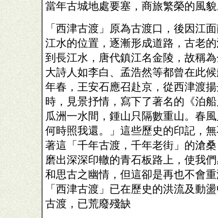
當年古城地處要塞，商旅繁榮的風貌
「西津古渡」原為古渡口，後因江面
江水的位置，逐漸形成道路，古老的
到長江水，唐代鎮江名金陵，故稱為
大詩人如李白、孟浩然等都曾在此候
年春，王安石應召赴京，從西津渡揚
時，見景抒情，寫下了著名的《泊船
瓜洲一水間，鍾山只隔數重山。春風
何時照我還。」這些歷史的印記，無
著這「千年古渡，千年老街」的滄桑
磨出深深印轍的青石板路上，使我們
和思古之幽情，但這卻是再也不會重
「西津古渡」已在歷史的洪流及動盪
古渡，已荒廢殘缺