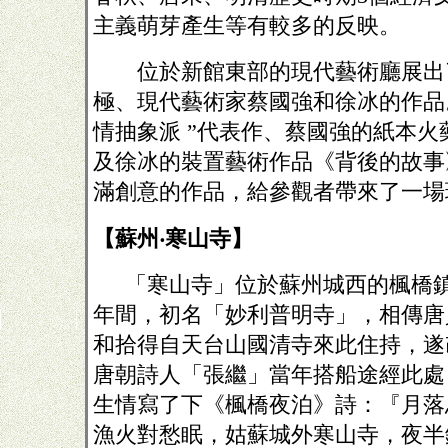
主義萌芽產生等有較多的反映。
位於新館東部的現代藝術廳展出
極、現代藝術家蔡國強和徐冰的作品
情抽象派 ”代表作、蔡國強的紙本火
及徐冰的裝置藝術作品《背後的故事
滿創意的作品，給參觀者帶來了一場
【蘇州‧寒山寺】
「寒山寺」位於蘇州城西的楓橋
年間，初名「妙利普明寺」，相傳唐
和拾得自天台山國清寺來此住持，遂
唐朝詩人「張繼」當年搭船途經此處
生情寫了下《楓橋夜泊》詩：『月落
漁火對愁眠，姑蘇城外寒山寺，夜半