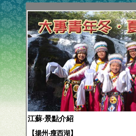
江蘇‧景點介紹
【揚州‧瘦西湖】