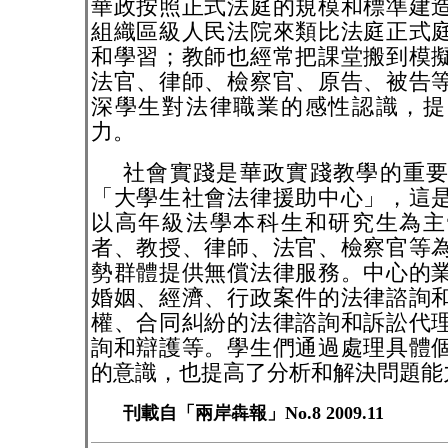
華政按照正式法庭的規模和標準建
組織區級人民法院來類比法庭正式
和學習；教師也經常把課堂搬到模
法官、律師、檢察官、原告、被告
深學生對法律職業的感性認識，提
力。
社會實踐是華政實踐教學的重
「大學生社會法律援助中心」，這
以高年級法學本科生和研究生為主
者、教授、律師、法官、檢察官等
勢群體提供無償法律服務。中心的
婚姻、經濟、行政案件的法律諮詢
權、合同糾紛的法律諮詢和訴訟代
詢和辯護等。學生們通過處理具體
的意識，也提高了分析和解決問題能
刊載自「兩岸犇報」No.8 2009.11