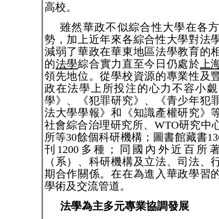
高校。
雖然華政不似綜合性大學在各
勢，加上近年來各綜合性大學對法
減弱了華政在華東地區法學教育的
的
法學
綜合實力直至今日仍處於
上
領先地位。從學校資源的專業性及
政在法學上所投注的心力不容小覷
學》、《犯罪研究》、《青少年犯
法大學學報》和《知識產權研究》
社會綜合治理研究所、
WTO
研究中
所等
30
餘個科研機構；圖書館藏書
13
刊
1200
多種；同國內外近百所
（系）、科研機構及立法、司法、
期合作關係。在在為進入華政學習
學術及交流管道。
法學為主多元專業協調發展