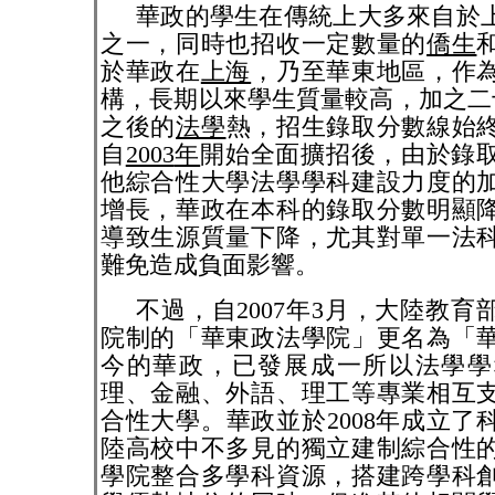
華政的學生在傳統上大多來自於
之一，同時也招收一定數量的
僑生
於華政在
上海
，乃至華東地區，作
構，長期以來學生質量較高，加之二
之後的
法學
熱，招生錄取分數線始
自
2003
年
開始全面擴招後，由於錄
他綜合性大學法學學科建設力度的
增長，華政在本科的錄取分數明顯
導致生源質量下降，尤其對單一法
難免造成負面影響。
不過，自
2007
年
3
月，大陸教育
院制的「華東政法學院」更名為「
今的華政，已發展成一所以法學學
理、金融、外語、理工等專業相互
合性大學。華政並於
2008
年成立了
陸高校中不多見的獨立建制綜合性
學院整合多學科資源，搭建跨學科