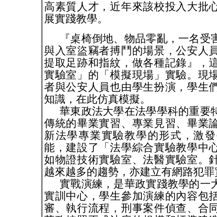
高素質人才，近年來該校投入大批
展實踐教學。
『桌椅倒地、物品零亂，一名受
與入室盜竊者搏鬥的場景，公安人
提取足跡和指紋，做各種記錄』，
實驗室」的「模擬現場」實驗。現
者與公安人員也由學生扮演，學生
知識，在此仿真模擬。
華東政法大學在法學學科的重要
傳統的畢業實習、專業見習、畢業
新法學專業實驗教學的形式，激發
能，建設了「法學綜合實驗教學中
如物證技術實驗室、法醫實驗室。
越來越多的趨勢，亦建立有網路犯罪
實戰演練，是華政實踐教學的一
實訓中心，學生參加演練的內容包
審、執行流程，刑事案件偵查、合