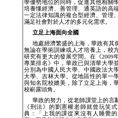
學優勢地位的同時，促進其他相關
培養懂經濟、善管理、通英語的高
一定法律知識的複合型經濟、管理
滿足社會對於人才的多元化需求。
立足上海面向全國
地處經濟繁盛的上海，華政有其
無論在學術訓練或人才培養上，校
研究有更大的發展空間。在《
2009
專業排名》中，華政已與清華大學
分別為中國人民大學、中國政法大
大學、吉林大學。從地區性的單一
與知名院校媲美，除了立足上海，
校嶄露頭角。
華政的努力，從老師課堂上的言
《刑法》的劉憲權老師就曾玩笑式
典：「上我的課從來沒有人睡覺的