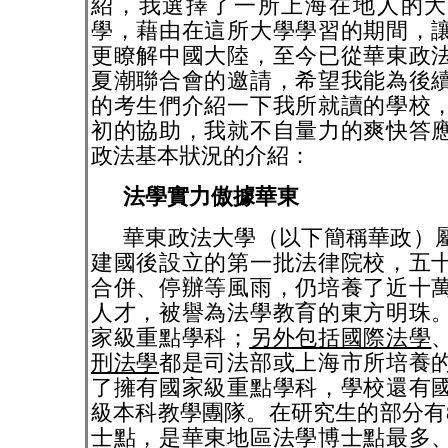
紹，我選擇了一所上海在地人的
學，藉由在這所大學學習的期間，
更瞭解中國大陸，至今已從華東政
夏潮聯合會的邀請，希望我能為後
的考生們介紹一下我所就讀的學校
初的協助，我就不自量力的爽快答
政法基本狀況的介紹：
法學實力傲據華東
華東政法大學（以下簡稱華政）
建國後設立的第一批法律院校，五
合併、停辦等風雨，仍培養了近十
人才，被譽為法學教育的東方明珠
家級重點學科；
另外包括國際法學
刑法學
都是司法部或上海市所培養
了擁有國家級重點學科，學校還有
級本科教學團隊。在研究生的部分有
士點，是華東地區法學博士點最多