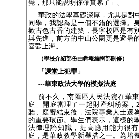
覺，那只能說明你確實累了」。
華政的法學基礎深厚，尤其是對
同學，我認為是一個不錯的選擇。
歡古色古香的建築，長寧校區是有
與先進，前方的中山公園更是避暑
喜歡上海。
（學校介紹部份由犇報編輯部刪修）
「課堂上犯罪」
---華東政法大學的模擬法庭
前不久，南匯區人民法院在華
庭」開庭審理了一起財產糾紛案，
聽。庭審結束後，法院專業人士還
的重要環節。學生們表示，這樣的
法律理論知識，提高應用能力很有
庭，是華政教學新舉措之一。為培