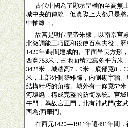
古代中國為了顯示皇權的至高無
城中央的傳統，但實際上大都只是將
中軸線上。
故宮是明代皇帝朱棣，以南京宮
北徵調能工巧匠和役使百萬夫役，歷
1420
年
)
時間建成的。平面呈長方形
西寬
753
米，占地面積
72
萬多平方米
3428
米，城牆高
7
．
9
米，底部寬
8
．
6
米，上部外側築雉牒，內側砌宇牆。
結構精巧的角樓。城外有一條寬
52
米
河環繞，構成完整的防衛系統。宮城
午門，為故宮正門，北有神武門
(
玄
西為
;
西華門。
在西元
1420
—
1911
年這
491
年間，