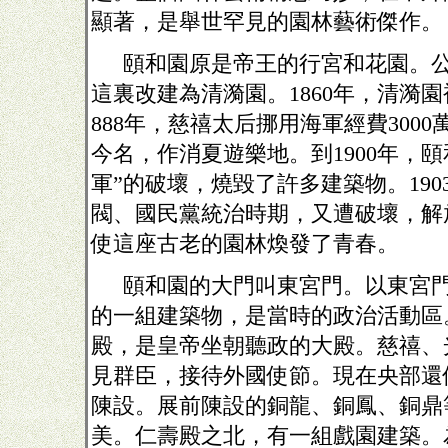
顯著，是舉世罕見的園林藝術傑作。
頤和園原是帝王的行宮和花園。
這裏改建為清漪園。
1860
年，清漪園
888
年，慈禧太后挪用海軍經費
3000
今名，作消夏遊樂地。到
1900
年，頤
軍”的破壞，燒毀了許多建築物。
190
閥、國民黨統治時期，又遭破壞，解
使這座古老的園林煥發了青春。
頤和園的大門叫東宮門。以東宮
的一組建築物，是當時的政治活動區
殿，是皇帝坐朝聽政的大殿。慈禧、
見群臣，接待外國使節。現在央部還
陳設。展前陳設的銅龍、銅鳳、銅鼎
美。仁壽殿之北，有一組戲園建築。