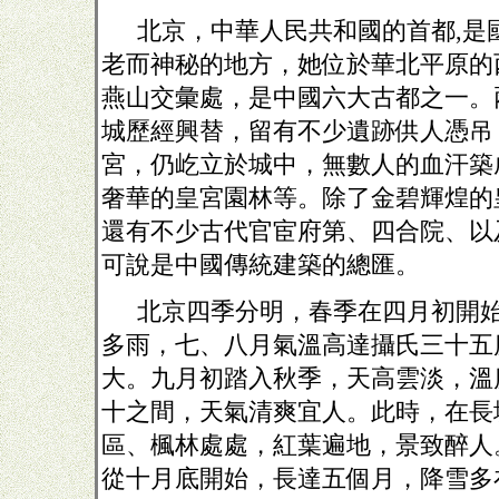
北京，中華人民共和國的首都
,
是
老而神秘的地方，她位於華北平原的
燕山交彙處，是中國六大古都之一。
城歷經興替，留有不少遺跡供人憑吊
宮，仍屹立於城中，無數人的血汗築
奢華的皇宮園林等。除了金碧輝煌的
還有不少古代官宦府第、四合院、以
可說是中國傳統建築的總匯。
北京四季分明，春季在四月初開
多雨，七、八月氣溫高達攝氏三十五
大。九月初踏入秋季，天高雲淡，溫
十之間，天氣清爽宜人。此時，在長
區、楓林處處，紅葉遍地，景致醉人
從十月底開始，長達五個月，降雪多