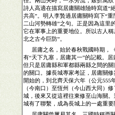
徑。兩山夾峙，一水旁流，艱折萬狀
詩人高適在描寫居庸關雄險時寫道“
共高”。明人李贄過居庸關時寫下“
二山河勢轉雄”之句。正是因為這里
它在軍事上的重要地位。所以古人稱
北之古今巨防”。
居庸之名，始於春秋戰國時期，
有“天下九塞，居庸其一”的記載。
但只是居庸縣和軍都縣兩縣之間的關
的關口。據長城專家考証，居庸關修
開始的，到北齊天保六年（公元
555
（今南口）至恆州（今山西大同）修
城，後來又從這裡往東修至山海關。
城有了聯繫，成為長城上的一處重要
居庸關曾屢易其名，三國時稱西