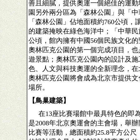
善且細膩，提供奧運一個絕佳的運動
園另外兩分區為「森林公園」與「中
「森林公園」佔地面積約
760
公頃，
的建築掩映在綠色海洋中；「中華民
公頃，館內擁有中國
56
個民族文化的
奧林匹克公園的第一個完成項目，也
遊景點；奧林匹克公園內的設計及施
色、人文與科技奧運的全新理念，在
奧林匹克公園將會成為北京市提供文
場所。
【鳥巢建築】
在
13
座比賽場館中最具特色的即
是
2008
年北京奧運會的主會場，舉辦
比賽等活動，總面積約
25.8
平方公尺