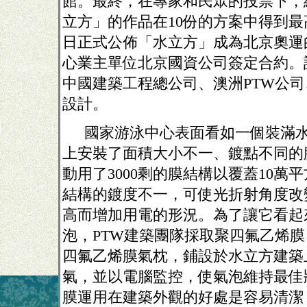
館。最終，在專家和民眾的投票下，
立方」的作品在
10
份的方案中得到最
日正式公佈「水立方」成為北京奧運
心業主單位北京國資公司簽定合約。
中國建築工程總公司、澳洲
PTW
公司
設計。
國家游泳中心表面看如一個裝滿
上安裝了面積大小不一、鍍點不同的
動用了
3000
剩的膜結構以覆蓋
10
萬平
結構的鍍度不一，可使光折射角度改
高而增加用電的形況。為了讓它看起
泡，
PTW
建築團隊採取聚四氟乙烯膜
四氟乙烯膜氣枕，鋪設於水立方建築
氣，並以電腦監控，使氣泡維持最佳
膜運用在建築外觀的好處是容易清潔