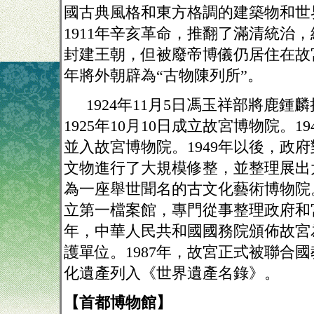
國古典風格和東方格調的建築物和世
1911
年辛亥革命，推翻了滿清統治，
封建王朝，但被廢帝博儀仍居住在故
年將外朝辟為“古物陳列所”。
1924
年
11
月
5
日馮玉祥部將鹿鍾麟
1925
年
10
月
10
日成立故宮博物院。
19
並入故宮博物院。
1949
年以後，政府
文物進行了大規模修整，並整理展出
為一座舉世聞名的古文化藝術博物院
立第一檔案館，專門從事整理政府和
年，中華人民共和國國務院頒佈故宮
護單位。
1987
年，故宮正式被聯合國
化遺產列入《世界遺產名錄》。
【首都博物館】