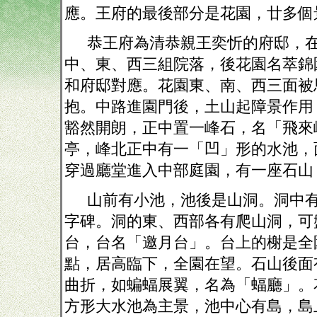
應。王府的最後部分是花園，廿多個
恭王府為清恭親王奕忻的府邸，
中、東、西三組院落，後花園名萃錦
和府邸對應。花園東、南、西三面被
抱。中路進園門後，土山起障景作用
豁然開朗，正中置一峰石，名「飛來
亭，峰北正中有一「凹」形的水池，
穿過廳堂進入中部庭園，有一座石山
山前有小池，池後是山洞。洞中
字碑。洞的東、西部各有爬山洞，可
台，台名「邀月台」。台上的榭是全
點，居高臨下，全園在望。石山後面
曲折，如蝙蝠展翼，名為「蝠廳」。
方形大水池為主景，池中心有島，島