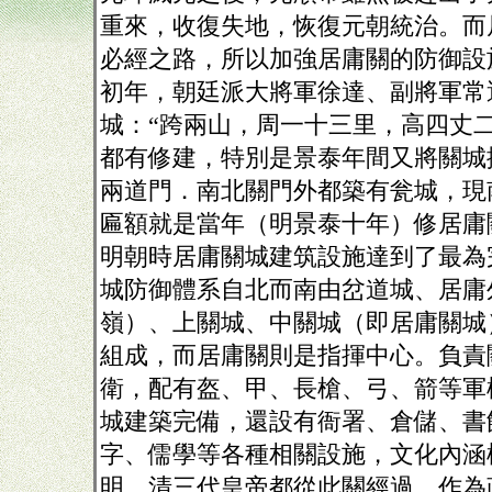
重來，收復失地，恢復元朝統治。而
必經之路，所以加強居庸關的防御設
初年，朝廷派大將軍徐達、副將軍常
城：“跨兩山，周一十三里，高四丈
都有修建，特別是景泰年間又將關城
兩道門．南北關門外都築有瓮城，現
匾額就是當年（明景泰十年）修居庸
明朝時居庸關城建筑設施達到了最為
城防御體系自北而南由岔道城、居庸
嶺）、上關城、中關城（即居庸關城
組成，而居庸關則是指揮中心。負責
衛，配有盔、甲、長槍、弓、箭等軍
城建築完備，還設有衙署、倉儲、書
字、儒學等各種相關設施，文化內涵
明、清三代皇帝都從此關經過，作為