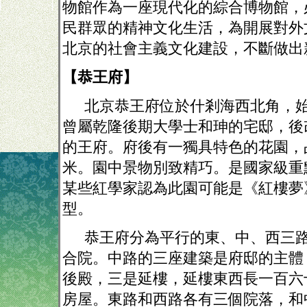
物館作為一座現代化的綜合博物館，
民群眾的精神文化生活，為開展對外
北京的社會主義文化建設，不斷做出
【恭王府】
北京恭王府位於什剎海西北角，
曾屬乾隆後期大學士和珅的宅邸，後
的王府。府後有一獨具特色的花園，
米。園中景物別致精巧。是國家級重
某些紅學家認為此園可能是《紅樓夢
型。
恭王府分為平行的東、中、西三
合院。中路的三座建築是府邸的主體
後殿，三是延樓，延樓東西長一百六
房屋。東路和西路各有三個院落，和