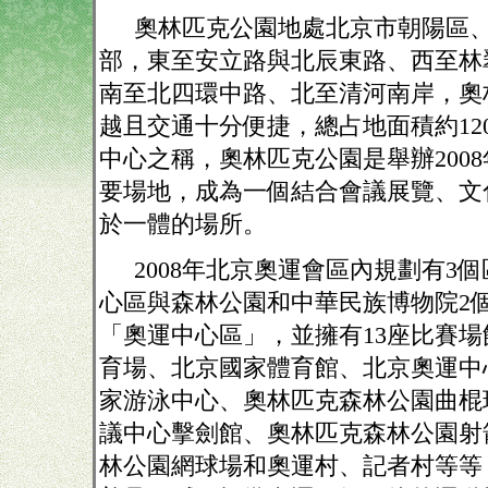
奧林匹克公園地處北京市朝陽區
部，東至安立路與北辰東路、西至林
南至北四環中路、北至清河南岸，奧
越且交通十分便捷，總占地面積約
12
中心之稱，奧林匹克公園是舉辦
2008
要場地，成為一個結合會議展覽、文
於一體的場所。
2008
年北京奧運會區內規劃有
3
個
心區與森林公園和中華民族博物院
2
「奧運中心區」，並擁有
13
座比賽場
育場、北京國家體育館、北京奧運中
家游泳中心、奧林匹克森林公園曲棍
議中心擊劍館、奧林匹克森林公園射
林公園網球場和奧運村、記者村等等