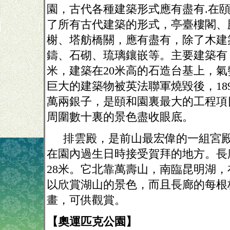
園，古代各種建築形式應有盡有
.
在
了所有古代建築的形式，亭臺樓閣、
榭、塔舫橋關，應有盡有，除了木建
鑄、石砌、琉璃鑲嵌等。主要建築有
米，建築在
20
米高的石造台基上，氣
巨大的建築物被英法聯軍燒毀後，
18
萬兩銀子，是頤和園裏最大的工程項
周圍數十裏的景色盡收眼底。
排雲殿，是前山最宏偉的一組宮
在園內過生日時接受賀拜的地方。長
28
米。它北靠萬壽山，南臨昆明湖，
以欣賞湖山的景色，而且長廊的每根
畫，可供觀賞。
【奧運匹克公園】