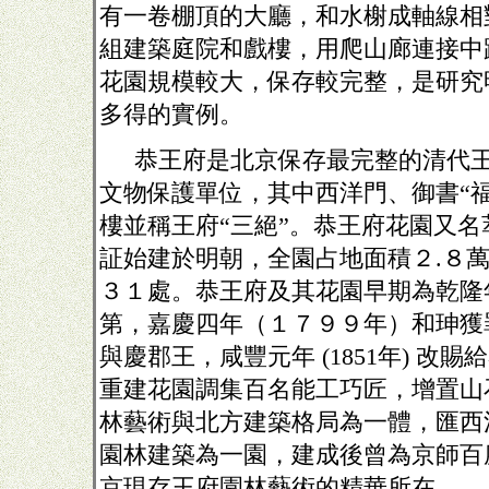
有一卷棚頂的大廳，和水榭成軸線相
組建築庭院和戲樓，用爬山廊連接中
花園規模較大，保存較完整，是研究
多得的實例。
恭王府是北京保存最完整的清代
文物保護單位，其中西洋門、御書“
樓並稱王府“三絕”。恭王府花園又
証始建於明朝，全園占地面積２
.
８
３１處。恭王府及其花園早期為乾隆
第，嘉慶四年（１７９９年）和珅獲
與慶郡王，咸豐元年
(1851
年
)
改賜給
重建花園調集百名能工巧匠，增置山
林藝術與北方建築格局為一體，匯西
園林建築為一園，建成後曾為京師百
京現存王府園林藝術的精華所在。