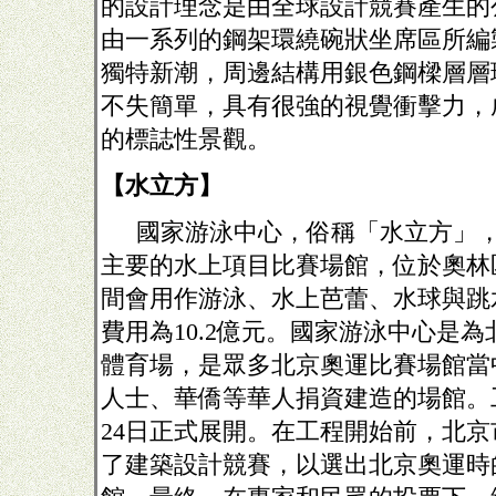
的設計理念是由全球設計競賽產生的
由一系列的鋼架環繞碗狀坐席區所編
獨特新潮，周邊結構用銀色鋼樑層層
不失簡單，具有很強的視覺衝擊力，
的標誌性景觀。
【水立方】
國家游泳中心，俗稱「水立方」
主要的水上項目比賽場館，位於奧林
間會用作游泳、水上芭蕾、水球與跳
費用為
10.2
億元。國家游泳中心是為
體育場，是眾多北京奧運比賽場館當
人士、華僑等華人捐資建造的場館。
24
日正式展開。在工程開始前，北京
了建築設計競賽，以選出北京奧運時