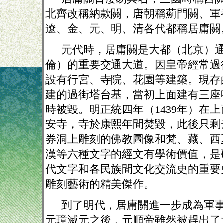
北齊改稱納款關，唐朝稱薊門關、軍
遼、金、元、明、清各代都稱居庸關
元代時，居庸關是大都（北京）
倫）的重要交通大道。因皇帝經常過
設有行宮、寺院、花園等建築。現存
建的過街塔台基，當初上面建有三座
時被毀。明正統四年（
1439
年）在上
安寺，寺於康熙年間焚毀，此後只剩
券洞上雕刻的佛教圖像和梵、藏、西
漢等六種文字的經文有學術價值，是
代文字和各民族間文化交流史的重要
雕刻藝術的精美傑作。
到了明代，居庸關進一步成為軍
元璋滅元之後，元順帝雖然被趕出了