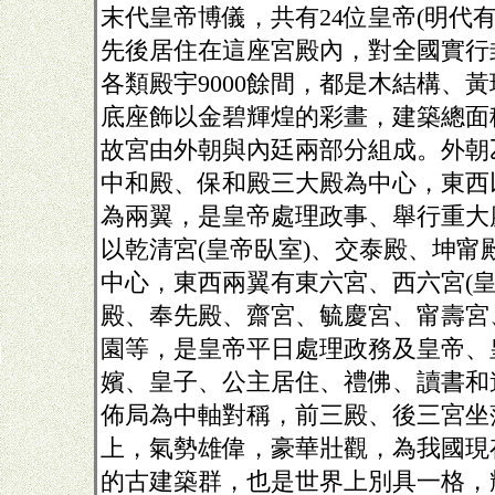
末代皇帝博儀，共有
24
位皇帝
(
明代
先後居住在這座宮殿內，對全國實行
各類殿宇
9000
餘間，都是木結構、黃
底座飾以金碧輝煌的彩畫，建築總面
故宮由外朝與內廷兩部分組成。外朝
中和殿、保和殿三大殿為中心，東西
為兩翼，是皇帝處理政事、舉行重大
以乾清宮
(
皇帝臥室
)
、交泰殿、坤甯
中心，東西兩翼有東六宮、西六宮
(
殿、奉先殿、齋宮、毓慶宮、甯壽宮
園等，是皇帝平日處理政務及皇帝、
嬪、皇子、公主居住、禮佛、讀書和
佈局為中軸對稱，前三殿、後三宮坐
上，氣勢雄偉，豪華壯觀，為我國現
的古建築群，也是世界上別具一格，