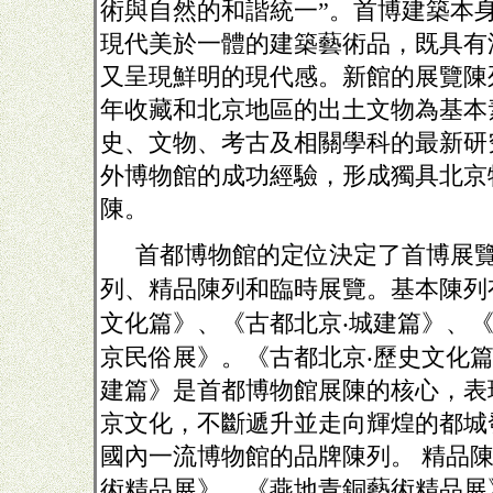
術與自然的和諧統一”。首博建築本
現代美於一體的建築藝術品，既具有
又呈現鮮明的現代感。新館的展覽陳
年收藏和北京地區的出土文物為基本
史、文物、考古及相關學科的最新研
外博物館的成功經驗，形成獨具北京
陳。
首都博物館的定位決定了首博展
列、精品陳列和臨時展覽。基本陳列
文化篇》、《古都北京‧城建篇》、
京民俗展》。《古都北京‧歷史文化篇
建篇》是首都博物館展陳的核心，表
京文化，不斷遞升並走向輝煌的都城
國內一流博物館的品牌陳列。
精品
術精品展》、《燕地青銅藝術精品展