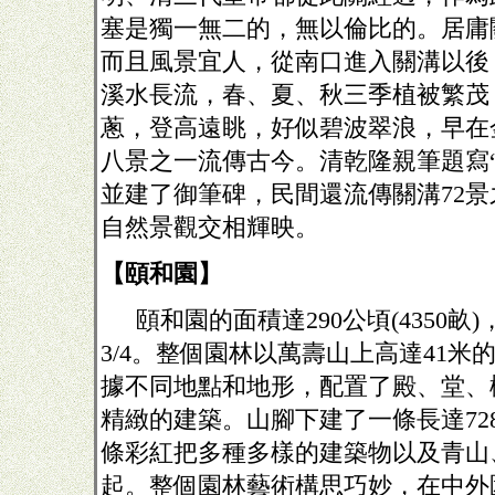
塞是獨一無二的，無以倫比的。居庸
而且風景宜人，從南口進入關溝以後
溪水長流，春、夏、秋三季植被繁茂
蔥，登高遠眺，好似碧波翠浪，早在
八景之一流傳古今。清乾隆親筆題寫
並建了御筆碑，民間還流傳關溝
72
景
自然景觀交相輝映。
【頤和園】
頤和園的面積達
290
公頃
(4350
畝
)
3/4
。整個園林以萬壽山上高達
41
米
據不同地點和地形，配置了殿、堂、
精緻的建築。山腳下建了一條長達
72
條彩紅把多種多樣的建築物以及青山
起。整個園林藝術構思巧妙，在中外