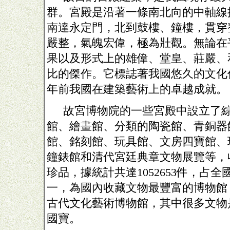
群。宮殿是沿著一條南北向的中軸線
南達永定門，北到鼓樓、鐘樓，貫穿
嚴整，氣魄宏偉，極為壯觀。無論在
果以及形式上的雄偉、堂皇、莊嚴、
比的傑作。它標誌著我國悠久的文化
年前我國在建築藝術上的卓越成就。
故宮博物院的一些宮殿中設立了
館、繪畫館、分類的陶瓷館、青銅器
館、銘刻館、玩具館、文房四寶館、
鐘錶館和清代宮廷典章文物展覽等，
珍品，據統計共達
1052653
件，占全
一，為國內收藏文物最豐富的博物館
古代文化藝術博物館，其中很多文物
國寶。