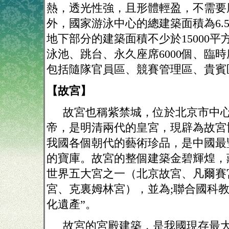
熱，透光性強，且形體輕盈，不需要
外，國家游泳中心的總建築面積為
6.
地下部分的建築面積不少於
15000
平
泳池、跳台、永久座席
6000
個、臨時
包括隨隊官員區、競賽管理區、貴賓
【故宮】
故宮也稱紫禁城，位於北京市中
帝，是明清兩代的皇宮，現辟為故宮
我國各個朝代的藝術珍品，是中國最
的寶庫。故宮的整個建築金碧輝煌，
世界五大宮之一（北京故宮、凡爾賽
宮、克裏姆林宮），並為
;
聯合國科教
化遺產”。
故宮的宮殿建築，是我國現存最