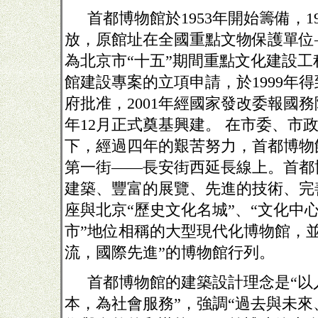
首都博物館於
1953
年開始籌備，
1
放，原館址在全國重點文物保護單位
為北京市“十五”期間重點文化建設
館建設專案的立項申請，於
1999
年得
府批准，
2001
年經國家發改委報國務
年
12
月正式奠基興建。
在市委、市
下，經過四年的艱苦努力，首都博物
第一街——長安街西延長線上。首都
建築、豐富的展覽、先進的技術、完
座與北京“歷史文化名城”、“文化中心
市”地位相稱的大型現代化博物館，並
流，國際先進”的博物館行列。
首都博物館的建築設計理念是“以
本，為社會服務”，強調“過去與未