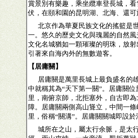
賞景別有樂趣，乘坐纜車登長城，看
伏，在頤和園的昆明湖、北海、還可
北京作為華夏民族文化的搖籃是
一。悠久的歷史文化與瑰麗的自然風
文化名城猶如一顆璀璨的明珠，放射
引著來自海內外的無數遊客。
【居庸關】
居庸關是萬里長城上最負盛名的
中就稱其為“天下第一關”。居庸關位
里，南俯京師，北拒塞外，自古即為
障。居庸關兩側高山聳立，中間一條
里，俗稱“關溝”。居庸關關城即設於
城所在之山，屬太行余脈，是太