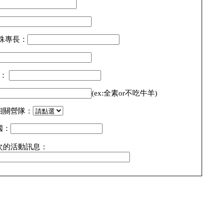
殊專長：
碼：
(ex:全素or不吃牛羊)
相關營隊：
國：
次的活動訊息：