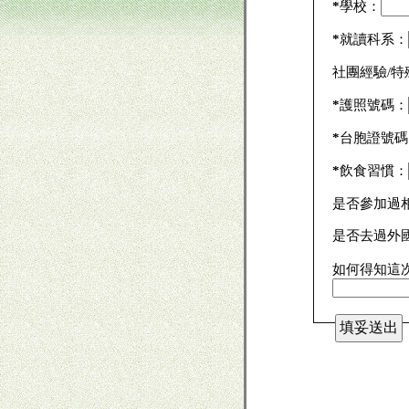
*
學校：
*
就讀科系：
社團經驗/特
*
護照號碼：
*
台胞證號
*
飲食習慣：
是否參加過
是否去過外
如何得
知這