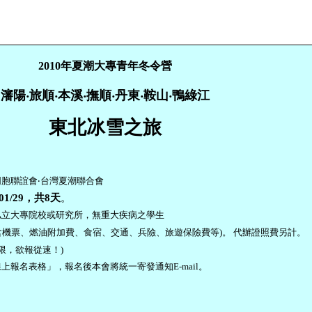
2010
年夏潮大專青年冬令營
瀋陽‧旅順‧本溪‧撫順
‧丹東‧鞍山‧鴨綠江
東北冰雪之旅
胞聯誼會‧台灣夏潮聯合會
01/29
，共
8
天
。
私立大專院校或研究所，無重大疾病之學生
含機票、燃油附加費、食宿、交通、兵險、旅遊保險費等
)
。
代辦證照費另計。
限，欲報從速！)
上報名表格」，報名後本會將統一寄發通知E-mail。
8
5