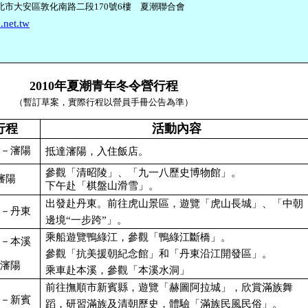
北市大安區敦化南路二段
170
號
6
樓 夏潮聯合會
.net.tw
2010年夏潮青年冬令營行程
（暫訂草案，實際行程以營員手冊公告為準）
行程
活動內容
－瀋陽
抵達瀋陽，入住飯店。
參觀「清昭陵」、「九一八歷史博物館」。
瀋陽
下午赴「棋盤山滑雪」。
出發赴丹東。前往虎山景區，遊覽「虎山長城」、「中朝
－丹東
邊境“一步跨”」。
乘船遊覽鴨綠江，參觀「鴨綠江斷橋」。
－本溪
參觀「抗美援朝紀念館」和「丹東沿江開發區」。
瀋陽
乘車赴本溪，參觀「本溪水洞」
前往撫順市新賓縣，遊覽「赫圖阿拉城」，欣賞滿族舞
－新賓
蹈，研習滿族及清朝歷史，體驗「滿族民風民俗」。