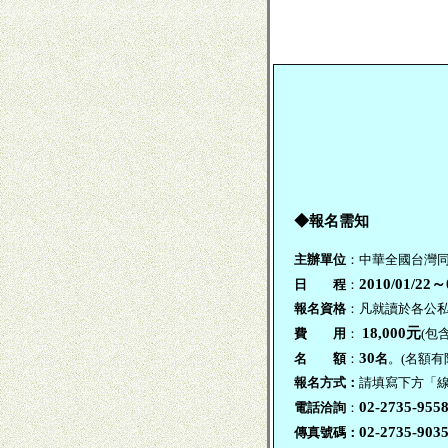
◆報名需知
主辦單位
：中華全國台灣同
2010/01/22
～
日 程
：
報名資格
：凡就讀於各公
18,000元
費 用
：
(
包
30
名 額
：
名
。
(名額有
報名方式：
請填寫下方「線
02-2735-955
電話洽詢
：
02-2735-903
傳真號碼：