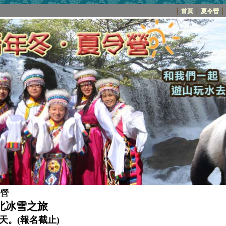
│
首頁
│
夏令營
│
令營
東北冰雪之旅
‧共8天。(報名截止)