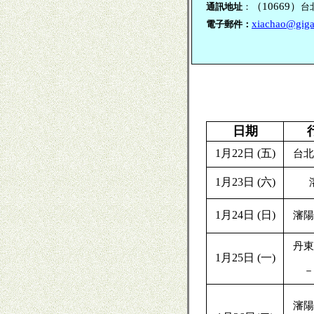
（
10669
）
通訊地址
：
台
xiachao@giga
電子郵件：
日期
1
月
2
2
日
(
五
)
台北
1
月
2
3
日
(
六
)
1
月
2
4
日
(
日
)
瀋陽
丹東
1
月
2
5
日
(
一
)
－
瀋陽