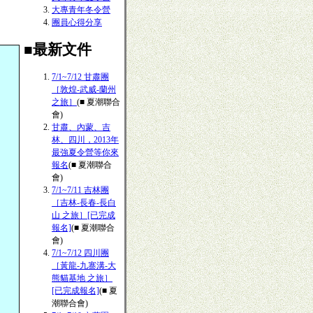
大專青年冬令營
團員心得分享
■最新文件
7/1~7/12 甘肅團
［敦煌-武威-蘭州
之旅］
(■ 夏潮聯合
會)
甘肅、內蒙、吉
林、四川，2013年
最強夏令營等你來
報名
(■ 夏潮聯合
會)
7/1~7/11 吉林團
［吉林-長春-長白
山 之旅］[已完成
報名]
(■ 夏潮聯合
會)
7/1~7/12 四川團
［黃龍-九寨溝-大
熊貓基地 之旅］
[已完成報名]
(■ 夏
潮聯合會)