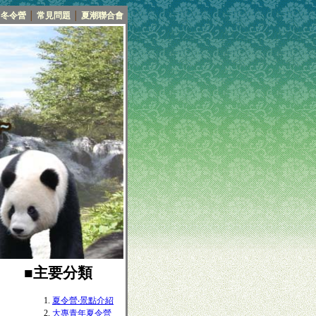
冬令營
│
常見問題
│
夏潮聯合會
■主要分類
夏令營‧景點介紹
大專青年夏令營