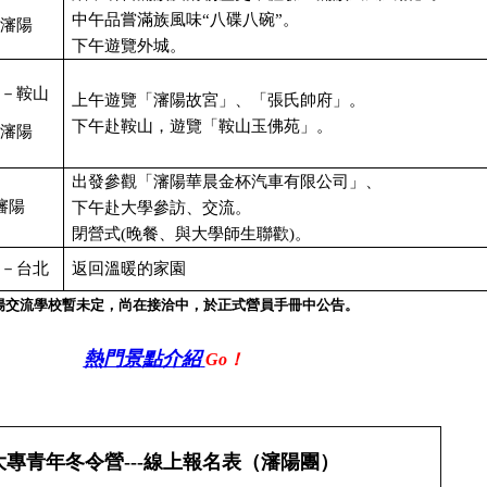
中午品嘗滿族風味“八碟八碗”。
瀋陽
下午遊覽外城。
－鞍山
上午遊覽「瀋陽故宮」、「張氏帥府」。
下午赴鞍山，遊覽「鞍山玉佛苑」。
瀋陽
出發參觀「
瀋陽華晨金杯汽車有限公司
」、
瀋陽
下午赴大學參訪、交流。
閉營式
(
晚餐、與大學師生聯歡
)
。
－台北
返回溫暖的家園
陽交流學校暫未定，尚在接洽中，於正式營員手冊中公告。
熱門景點介紹
Go
！
潮大專青年冬令營---線上報名表
（
瀋陽團）