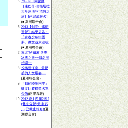
7/1~7/10 內蒙團
［康巴什-葛根塔拉
大草原-呼和浩特之
旅］[已完成報名]
(■ 夏潮聯合會)
2013【創意中國研
習營】結果公告：
「青春少年中國
夢」徵文遊京滬杭
(■ 夏潮聯合會)
東北˙哈爾濱˙冬季
冰雪之旅~~報名開
始囉~~
投稿遊江南~ 最豐
盛的人文饗宴~~
(夏潮聯合會)
「我的陸生同學」
徵文比賽得獎名單
公佈
(兩岸犇報)
2012.夏 [ 四川2團 ]
(北京分營)天津.四
川(已截止報名)
(夏
潮聯合會)