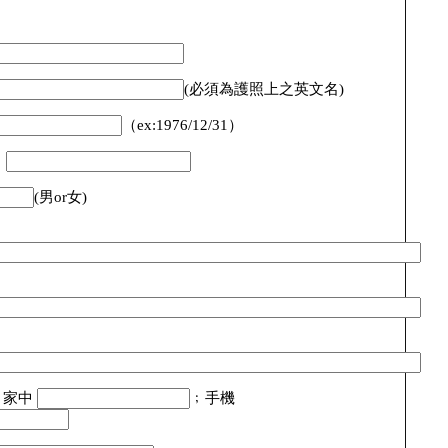
(必須為護照上之英文名)
（ex:1976/12/31）
：
(男or女)
 家中
﹔手機