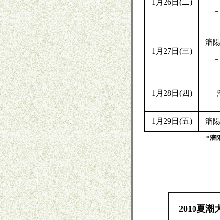
1
月
2
6
日
(
二
)
－
瀋陽
1
月
2
7
日
(
三
)
－
1
月
2
8
日
(
四
)
1
月
29
日
(
五
)
瀋陽
*
瀋
2010夏