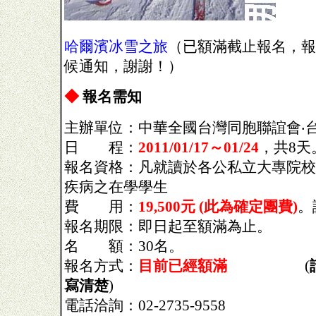
哈爾濱冰雪之旅
（已額滿截止報名，報
候通知，謝謝！）
◆
報名需知
主辦單位：中華全國台灣同胞聯誼會‧
日 程：
2011/01/17～01/24
，共8天
報名資格：凡就讀於各公私立大專院校
疾病之在學學生
費 用：
19,500元 (此為確定團費)
。
報名期限：即日起至額滿為止。
名 額：30名。
報名方式：
目前已經額滿
(
寫清楚
)
電話洽詢：02-2735-9558