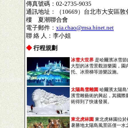
傳真號碼：02-2735-9035
通訊地址：（10669）台北市大安區敦
樓 夏潮聯合會
電子郵件：
xia.chao@msa.hinet.net
聯 絡 人：李小姐
◆
行程規劃
冰雪大世界
是哈爾濱冰雪節
大型的冰雪景觀游樂園，園
托、冰滑梯等游樂設施。
太陽島雪雕園
哈爾濱太陽島
濱雪雕藝術的興起，其國際
術得到了快速發展。
東北虎林園
東北虎林園位於
暑勝地太陽島風景區僅一水之