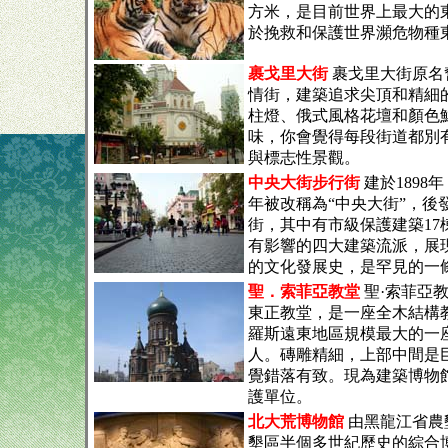
方米，是目前世界上最大的
於挽救和保護世界瀕危物種
裹戈里大街
裹戈里大街原名
情街，建築追求尖頂和精細
柱燈、俄式風格花壇和顏色
味，你會覺得每段街道都別
與標志性景觀。
中央大街步行街
建於1898年
年被改稱為“中央大街”，後
街，其中有市級保護建築17
有影響的四大建築流派，展現
的文化發展史，是罕見的一
聖．索菲亞教堂
聖·索菲亞
東正教堂，是一座全木結構
羅斯遠東地區規模最大的一座
人。磚雕精細，上部中間是
覺錯落有致。現為建築博物
護單位。
北大荒博物館
由黑龍江省農
墾區半個多世紀歷史的綜合