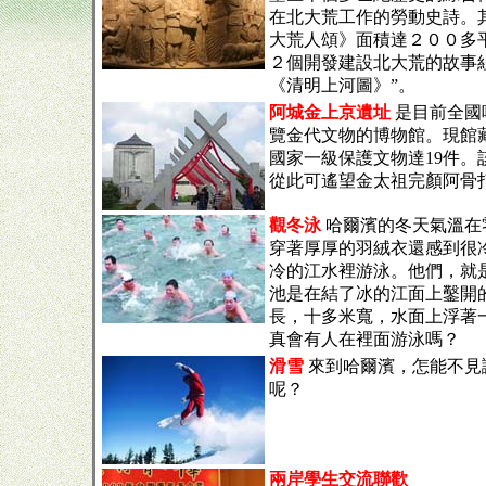
在北大荒工作的勞動史詩。
大荒人頌》面積達２００多
２個開發建設北大荒的故事
《清明上河圖》”。
阿城金上京遺址
是目前全國
覽金代文物的博物館。現館藏
國家一級保護文物達19件。
從此可遙望金太祖完顏阿骨
觀冬泳
哈爾濱的冬天氣溫在
穿著厚厚的羽絨衣還感到很
冷的江水裡游泳。他們，就
池是在結了冰的江面上鑿開
長，十多米寬，水面上浮著
真會有人在裡面游泳嗎？
滑雪
來到哈爾濱，怎能不見
呢？
兩岸學生交流聯歡