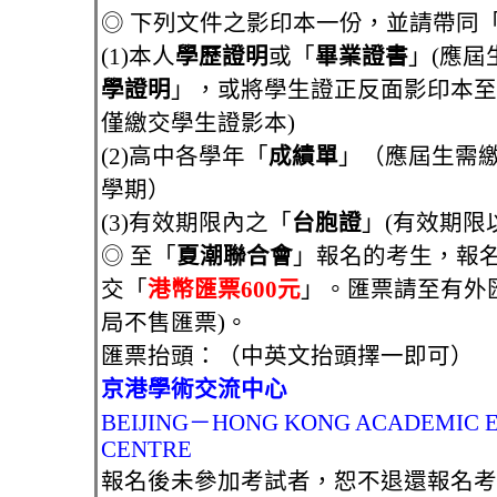
◎ 下列文件之影印本一份，並請帶同
(1)本人
學歷證明
或「
畢業證書
」(應屆
學證明
」，或將學生證正反面影印本至
僅繳交學生證影本)
(2)高中各學年「
成績單
」（應屆生需
學期）
(3)有效期限內之「
台胞證
」(有效期限
◎ 至「
夏潮聯合會
」報名的考生，報
交「
港幣匯票600元
」。匯票請至有外
局不售匯票)。
匯票抬頭：（中英文抬頭擇一即可）
京港學術交流中心
BEIJING－HONG KONG ACADEMIC 
CENTRE
報名後未參加考試者，恕不退還報名考