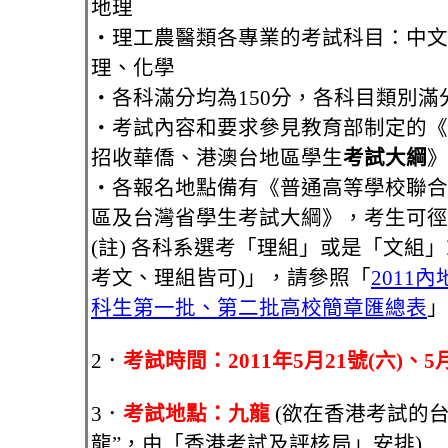
地理
‧理工農醫類各專業的考試科目：中文
理、化學
‧各科滿分均為150分，各科目類別滿分
‧考試內容和要求參見教育部制定的《
招收華僑、港澳台地區學生
考試大綱
》
‧各報名地點備有《普通高等學校聯合
區及台灣省學生考試大綱》，考生可徑
(註) 各科系選考「理組」或是「文組
考文、理組皆可)」，請參照「
2011
科生第一批、第二批高校簡章匯總表
」
2．
考試時間：2011年5月21號(六)、5月
3．
考試地點：九龍
(欲在香港考試的
龍”，由「香港考試及評核局」安排)