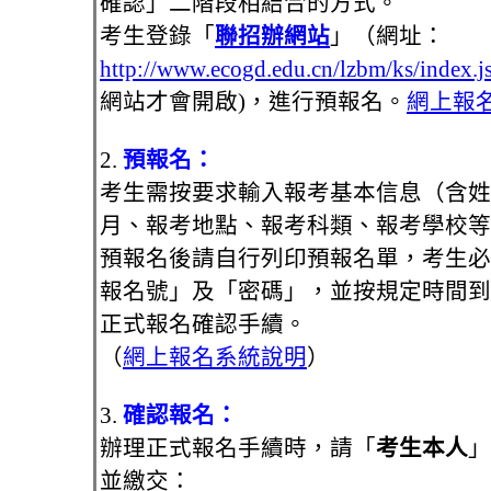
確認」二階段相結合的方式。
考生登錄「
聯招辦網站
」（網址：
http://www.ecogd.edu.cn/lzbm/ks/index.j
網站才會開啟)，進行預報名。
網上報
2.
預報名：
考生需按要求輸入報考基本信息（含姓
月、報考地點、報考科類、報考學校等
預報名後請自行列印預報名單，考生必
報名號」及「密碼」，並按規定時間到
正式報名確認手續。
（
網上報名系統說明
）
3.
確認報名：
辦理正式報名手續時，請「
考生本人
」
並繳交：