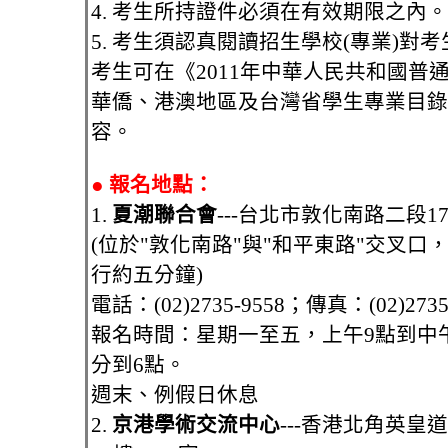
4. 考生所持證件必須在有效期限之內。
5. 考生須認真閱讀招生學校(專業)對
考生可在《2011年中華人民共和國普
華僑、港澳地區及台灣省學生專業目錄
容。
●
報名地點：
1.
夏潮聯合會
---台北市敦化南路二段1
(位於"敦化南路"與"和平東路"交叉口
行約五分鐘)
電話：(02)2735-9558；傳真：(02)2735
報名時間：星期一至五，上午9點到中午
分到6點。
週末、例假日休息
2.
京港學術交流中心
---香港北角英皇