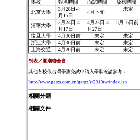
學校
報名時間
面試時間
放榜時間
3
月
28
日
-4
未定
北京大學
4
月下旬
月
15
日
3
月
24
日
-4
4
月
23
日
-4
5
月
16
日前
清華大學
月
17
日
月
27
日
復旦大學
4
月
30
日前
未定
未定
浙江大學
4
月
30
日前
未定
未定
上海交通
4
月
20
日前
未定
未定
制表／夏潮聯合會
其他各校依台灣學測免試申請入學狀況請參考：
http://www.gatzs.com.cn/gatpz/z/2010tw/index.jsp
相關分類
相關文件