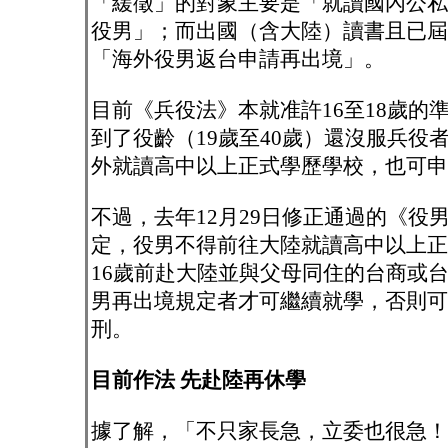
「緩徵」的對象主要是「就讀國內公私
役男」；而出國（含大陸）讀書且已屆
「海外役男返台申請再出境」。
目前《兵役法》本就准許16至18歲的
到了役齡（19歲至40歲）還沒服兵役
外就讀高中以上正式學歷學校，也可申
不過，去年12月29日修正通過的《役
定，役男不得前往大陸就讀高中以上正
16歲前赴大陸並與父母同住的台商或
男再出境規定者才可繼續就學，否則可
刑。
目前作法 先赴陸再休學
據了解，「不只家長急，立委也很急！