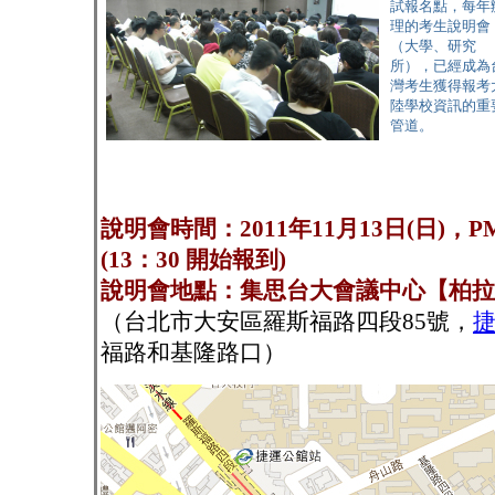
試報名點，每年
理的考生說明會
（大學、研究
所），已經成為
灣考生獲得報考
陸學校資訊的重
管道。
說明會時間：2011年11月13日(日)，PM 1
(13：30 開始報到)
說明會地點：集思台大會議中心【柏拉
（台北市大安區羅斯福路四段85號，
福路和基隆路口）