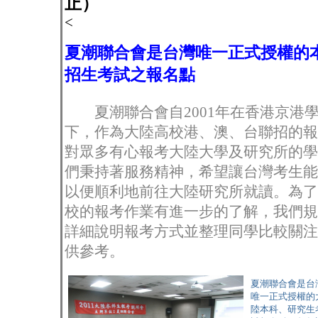
止）
<
夏潮聯合會是台灣唯一正式授權的
招生考試之報名點
夏潮聯合會自2001年在香港京港
下，作為大陸高校港、澳、台聯招的報
對眾多有心報考大陸大學及研究所的學
們秉持著服務精神，希望讓台灣考生能
以便順利地前往大陸研究所就讀。為了
校的報考作業有進一步的了解，我們規
詳細說明報考方式並整理同學比較關注
供參考。
夏潮聯合會是台
唯一正式授權的
陸本科、研究生