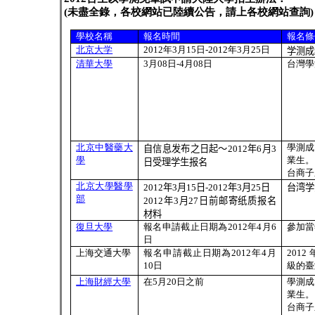
(
未盡全錄，各校網站已陸續公告，請上各校網站查詢
)
學校名稱
報名時間
報名條
北京大学
2012
年
3
月
15
日
-2012
年
3
月
25
日
学测成
清華大學
3
月
08
日
-4
月
08
日
台灣學
北京中醫藥大
學測成
自信息发布之日起～
2012
年
6
月
3
學
業生。
日受理学生报名
台商子
北京大學醫學
2012
年
3
月
15
日
-2012
年
3
月
25
日
台湾学
部
2012
年
3
月
27
日前邮寄纸质报名
材料
復旦大學
報名申請截止日期為
2012
年
4
月
6
參加當
日
上海交通大學
報名申請截止日期為
2012
年
4
月
2012
10
日
級的臺
上海財經大學
在
5
月
20
日之前
學測成
業生。
台商子