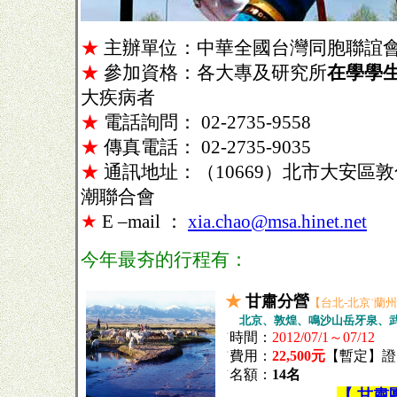
★
主辦單位：中華全國台灣同胞聯誼會
★
參加資格：各大專及研究所
在學學
大疾病者
★
電話詢問： 02-2735-9558
★
傳真電話： 02-2735-9035
★
通訊地址：（10669）北市大安區敦
潮聯合會
★
E –mail ：
xia.chao@msa.hinet.net
今年最夯的行程有：
★
甘肅分營
【台北-北京˙蘭州
北京、敦煌、鳴沙山岳牙泉、武
˙
時間：
2012/07/1～07/12
˙
費用：
22,500元
【暫定】證
˙
名額：
14名
…
【 甘肅