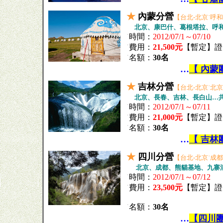
★
內蒙分營
【台北-北京˙呼
北京、康巴什、葛根塔拉、呼和
˙
時間：
2012/07/1～07/10
˙
費用：
21,500元
【暫定】證
˙
名額：
30名
…
【 內蒙
★
吉林分營
【台北-北京˙北京
北京、長春、吉林、長白山…共
˙
時間：
2012/07/1～07/11
˙
費用：
21,000元
【暫定】證
˙
名額：
30名
…
【 吉林
★
四川分營
【台北-北京˙成都
北京、成都、熊貓基地、九寨溝
˙
時間：
2012/07/1～07/12
˙
費用：
23,500元
【暫定】證
˙
名額：
30名
…
【四川