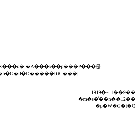
1919�~11��9��
�m�s�ͬ��n��12��
�p�W�G�t�Q