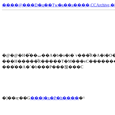
����@���D�q��Ʈw�̷s��s����,CCArchive
�@�@�H�ͪ��ت��A�b�o�i�ۤv���ͩR�A�i�O�]�����o�i�ͩR�����묹�ͩR���ɭԡC�]�����Z���o�i�A���ɤ��p���P���묹
���H�����ͩR�����T�M���ءC�����������A�h�b�_�I���s�t�C ���������֡A�h�O�d�D�����աC���|
���ͬ��A�`�b���P���묹���C
�]��ƨӷ��G
���j�x�P�h����
�^