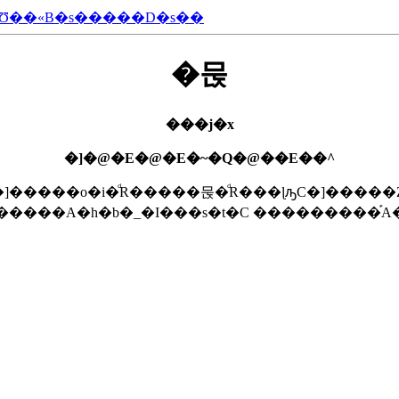
,�Ʊ��«B�s�����D�s��
�묹
���j�x
�]�@�E�@�E�~�Q�@��E��^