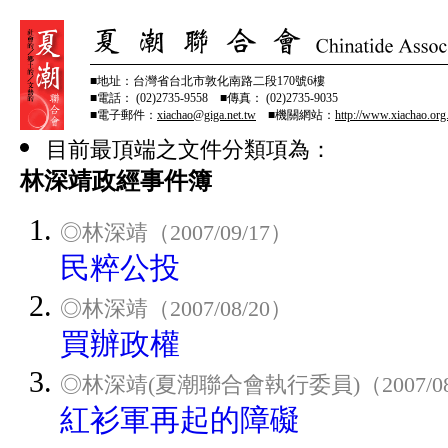
■地址：台灣省台北市敦化南路二段170號6樓
■電話： (02)2735-9558 ■傳真： (02)2735-9035
■電子郵件：
xiachao@giga.net.tw
■機關網站：
http://www.xiachao.org
目前最頂端之文件分類項為：
林深靖政經事件簿
◎林深靖（2007/09/17）
民粹公投
◎林深靖（2007/08/20）
買辦政權
◎林深靖(夏潮聯合會執行委員)（2007/08
紅衫軍再起的障礙