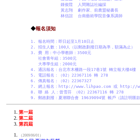
            鍾俊陞  人間雜誌社編採

            黃志翔  劇作家、前農盟秘書長

            林信誼  台南藝術學院音像系講師
◆
報名須知
1. 報名時間：即日起至1月10日止

2. 招生人數：100人（以郵政劃撥日期為準，額滿為止）

3. 費 用：中小學教師：3500元

   社會青年組：3500元

   大專學生組：2000元

4. 通訊報名：台北市木柵路一段17巷1號 轉立報大樓4樓

5. 電話報名：（02）22367116 轉 278

6. 傳真報名：（02）22367327

7. 網上報名：http://www.lihpao.com 或 http://ww
8. 聯 絡 人：曾雪芬 （02）22367116 轉 278

9. 郵政劃撥：夏潮聯合會 19639094號 帳戶（請註明
第一屆
第二屆
第四屆
（2009/06/01）