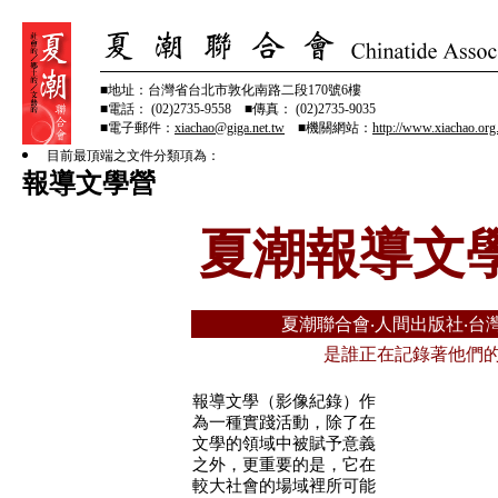
■地址：台灣省台北市敦化南路二段170號6樓
■電話： (02)2735-9558 ■傳真： (02)2735-9035
■電子郵件：
xiachao@giga.net.tw
■機關網站：
http://www.xiachao.org
目前最頂端之文件分類項為：
報導文學營
夏潮報導文
夏潮聯合會‧人間出版社‧台
是誰正在記錄著他們
報導文學（影像紀錄）作
為一種實踐活動，除了在
文學的領域中被賦予意義
之外，更重要的是，它在
較大社會的場域裡所可能