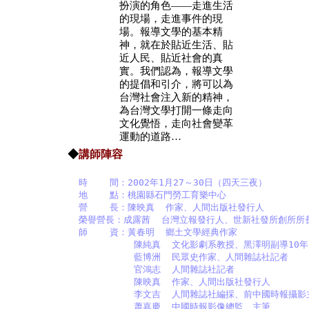
扮演的角色——走進生活
的現場，走進事件的現
場。報導文學的基本精
神，就在於貼近生活、貼
近人民、貼近社會的真
實。我們認為，報導文學
的提倡和引介，將可以為
台灣社會注入新的精神，
為台灣文學打開一條走向
文化覺悟，走向社會變革
運動的道路…
◆
講師陣容
 時    間：2002年1月27～30日（四天三夜）

  地    點：桃園縣石門勞工育樂中心

  營    長：陳映真  作家、人間出版社發行人

  榮譽營長：成露茜  台灣立報發行人、世新社發所創所所長
  師    資：黃春明  鄉土文學經典作家

            陳純真  文化影劇系教授、黑澤明副導10年

            藍博洲  民眾史作家、人間雜誌社記者

            官鴻志  人間雜誌社記者

            陳映真  作家、人間出版社發行人

            李文吉  人間雜誌社編採、前中國時報攝影
            蕭嘉慶  中國時報影像總監、主筆
