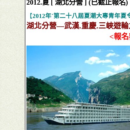
2012.夏 [ 湖北分營 ] (已截止報名)
【
2012年˙第二十八屆夏潮大專青年夏
湖北
分營—武漢.重慶.三峽遊
<報名