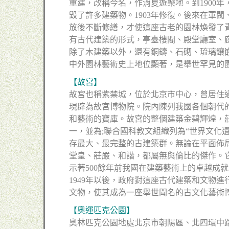
重建，改稱今名，作消夏遊樂地。到1900年
毀了許多建築物。1903年修復。後來在軍
放後不斷修繕，才使這座古老的園林煥發了
有古代建築的形式，亭臺樓閣、殿堂廳室、
除了木建築以外，還有銅鑄、石砌、琉璃鑲
中外園林藝術史上地位顯著，是舉世罕見的
【故宮】
故宮也稱紫禁城，位於北京市中心，曾居住過
現辟為故宮博物院。院內陳列我國各個朝代
和藝術的寶庫。故宮的整個建築金碧輝煌，莊
一，並為;聯合國科教文組織列為“世界文化
存最大、最完整的古建築群。無論在平面佈
堂皇、莊嚴、和諧，都屬無與倫比的傑作。
示著500餘年前我國在建築藝術上的卓越成
1949年以後，政府對這座古代建築和文物
文物，使其成為一座舉世聞名的古文化藝術
【奧運匹克公園】
奧林匹克公園地處北京市朝陽區、北四環中