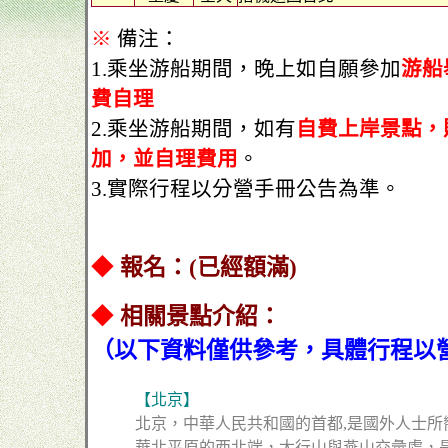
※
備注：
1.乘坐游船期間，晚上如自願參加
游船
費自理
2.乘坐游船期間，如有
自費上岸景點，
加，並自理費用
。
3.實際行程以分營手冊公告為準。
◆
報名：(已經額滿)
◆
相關景點介紹：
（以下資料僅供參考，具體行程以
【北京】
北京，中華人民共和國的首都,是國外人士
華北平原的西北端，太行山與燕山交彙處，