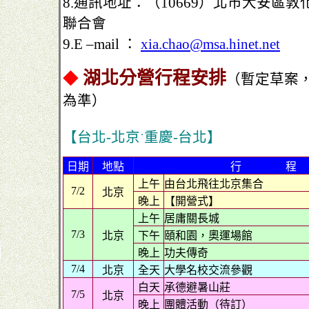
8.通訊地址：（10669）北市大安區敦
聯合會
9.E –mail ：
xia.chao@msa.hinet.net
湖北分營行程安排
◆
（暫定草案
為準）
【台北-北京
重慶-台北】
˙
日期
地點
行 程
上午
由台北飛往北京集合
7/2
北京
晚上
【開營式】
上午
居庸關長城
7/3
北京
下午
頤和園，奧運場館
晚上
功夫傳奇
7/4
北京
全天
大學名校交流參觀
白天
承德避暑山莊
7/5
北京
晚上
團體活動（待訂）