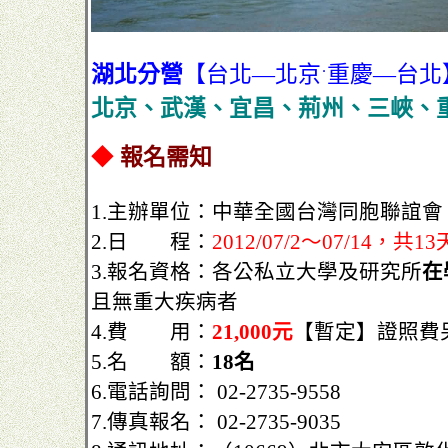
湖北分營
【台北—北京
重慶—台北
˙
北京、武漢、宜昌、荊州、三峽、重
◆
報名需知
1.主辦單位：中華全國台灣同胞聯誼
2.日 程：
2012/07/2～07/14，共13
3.報名資格：各公私立大學及研究所
在
且無重大疾病者
4.費 用：
21,000元
【暫定】證照費
5.名 額：
18名
6.電話詢問： 02-2735-9558
7.傳真報名： 02-2735-9035