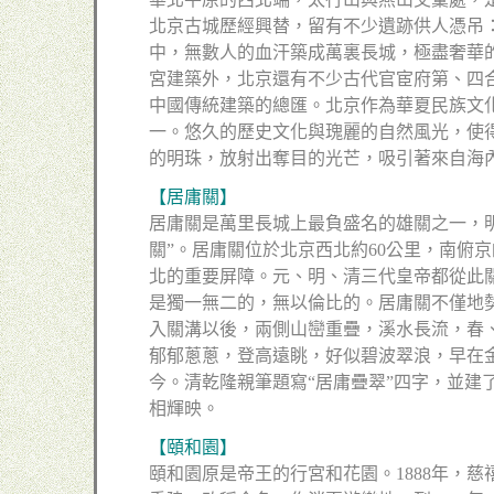
北京古城歷經興替，留有不少遺跡供人憑吊
中，無數人的血汗築成萬裏長城，極盡奢華
宮建築外，北京還有不少古代官宦府第、四
中國傳統建築的總匯。北京作為華夏民族文
一。悠久的歷史文化與瑰麗的自然風光，使
的明珠，放射出奪目的光芒，吸引著來自海
【居庸關】
居庸關是萬里長城上最負盛名的雄關之一，
關”。居庸關位於北京西北約60公里，南俯
北的重要屏障。元、明、清三代皇帝都從此
是獨一無二的，無以倫比的。居庸關不僅地
入關溝以後，兩側山巒重疊，溪水長流，春
郁郁蔥蔥，登高遠眺，好似碧波翠浪，早在
今。清乾隆親筆題寫“居庸疊翠”四字，並建
相輝映。
【頤和園】
頤和園原是帝王的行宮和花園。1888年，慈