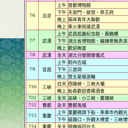
上午
首都博物館
下午
天安門、故宮、恭王府
7/6
北京
晚上
兩岸青年大聯歡
晚上
乘火車抵達武漢
上午
武昌起義紀念館、黃鶴樓
7/7
武漢
下午
湖北省博物館、編鐘樂舞表演
晚上
歡迎晚宴
7/8
武漢
全天
湖北分營開營儀式
上午
荊州古城
7/9
宜昌
下午
三游洞
晚上
登五星級游輪
白天
西陵峽、三峽大壩
7/10
三峽
晚上
船長歡迎香檳酒會
7/11
三峽
全天
巫峽、小三峽、瞿塘峽
7/12
豐都
全天
豐都鬼城
上午
重慶碼頭下船、乘車市內觀光
7/13
重慶
下午
磁器口、外觀大禮堂、三峽博
7/14
重慶
全天
搭機返回台北