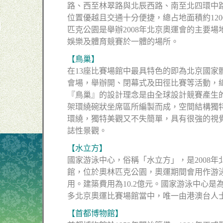
路、西至林翠路與北辰西路、南至北四環中
位置優越且交通十分便捷，總占地面積約12
匹克公園是舉辦2008年北京奧運會的主要
娛樂及體育競賽於一體的場所。
【鳥巢】
在13座比賽場館中最具特色的即為北京國家體
會場，舉辦開、閉幕式及田徑比賽等活動，總
『鳥巢』的設計理念是由全球設計競賽產生
架環繞碗狀坐席區所編製而成，空間結構獨
環繞，獨特美觀又不失簡單，具有很強的視
誌性景觀。
【水立方】
國家游泳中心，俗稱「水立方」，是2008
館，位於奧林匹克公園，奧運期間會用作游
用。建築費用為10.2億元。國家游泳中心
多北京奧運比賽場館當中，唯一由港澳台人
【首都博物館】