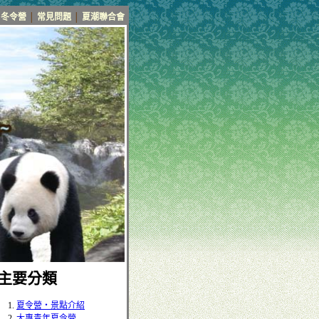
冬令營
│
常見問題
│
夏潮聯合會
■主要分類
夏令營‧景點介紹
大專青年夏令營