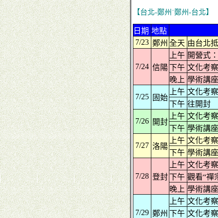
【台北-鄭州˙鄭州-台北】
日期
地點
7/23
鄭州
全天
由台北
上午
開營式
7/24
信陽
下午
文化考
晚上
學術講
上午
文化考
7/25
固始
下午
往開封
上午
文化考
7/26
開封
下午
學術講
上午
文化考
7/27
洛陽
下午
學術講
上午
文化考
7/28
登封
下午
觀看“禪
晚上
學術講
上午
文化考
7/29
鄭州
下午
文化考