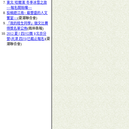
東北˙哈爾濱˙冬季冰雪之旅
~~報名開始囉~~
投稿遊江南~ 最豐盛的人文
饗宴~~
(夏潮聯合會)
「我的陸生同學」徵文比賽
得獎名單公佈
(兩岸犇報)
2012.夏 [ 四川2團 ](北京分
營)天津.四川(已截止報名)
(夏
潮聯合會)