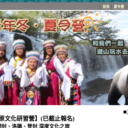
│
首頁
│
夏令營
│
中原文化研習營】(已截止報名)
封、洛陽、登封 深度文化之旅