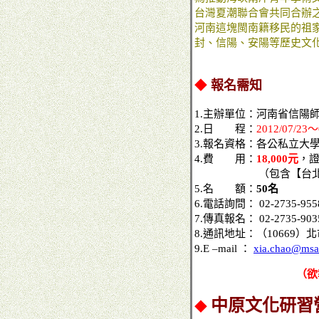
台灣夏潮聯合會共同合辦之
河南這塊閩南籍移民的祖
封、信陽、安陽等歷史文
◆
報名需知
1.主辦單位：河南省信陽
2.日 程：
2012/07/23
3.報名資格：各公私立大
4.費 用：
18,000元
，
（包含【台北-鄭州˙
5.名 額：
50名
6.電話詢問： 02-2735-955
7.傳真報名： 02-2735-903
8.通訊地址：（10669
9.E –mail ：
xia.chao@msa.
（欲
中原文化研習
◆