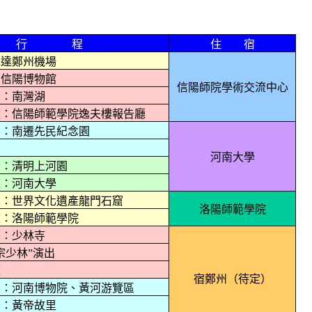
行 程
住 宿
抵達鄭州機場
：信陽博物館
信陽師院學術交流中心
察：南灣湖
座：信陽師範學院逸夫樓報告廳
察：南遷先民紀念園
河南大學
察：清明上河園
座：河南大學
察：世界文化遺產龍門石窟
洛陽師範學院
座：洛陽師範學院
察：少林寺
宗少林”演出
座
宿鄭州（待定）
察：河南博物院、黃河游覽區
察：黃帝故里