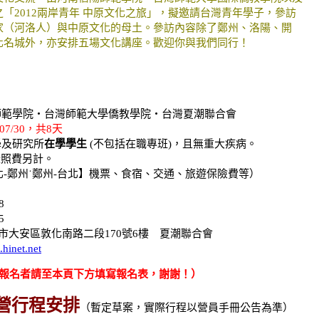
「2012兩岸青年 中原文化之旅」，擬邀請台灣青年學子，參訪
家（河洛人）與中原文化的母土。參訪內容除了鄭州、洛陽、開
化名城外，亦安排五場文化講座。歡迎你與我們同行！
師範學院‧台灣師範大學僑教學院‧台灣夏潮聯合會
～07/30，共8天
學及研究所
在學學生
(不包括在職專班)，且無重大疾病。
證照費另計。
鄭州-台北】機票、食宿、交通、旅遊保險費等）
8
5
）北市大安區敦化南路二段170號6樓 夏潮聯合會
hinet.net
報名者請至本頁下方填寫報名表，謝謝！）
營行程安排
（暫定草案，實際行程以營員手冊公告為準）