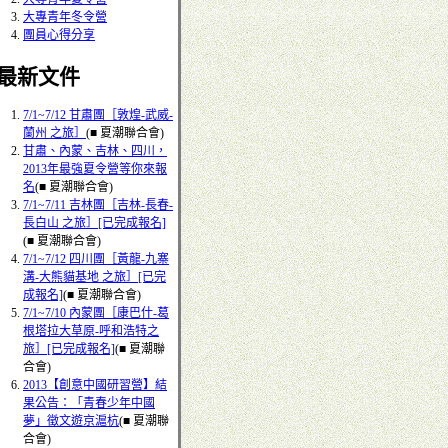
大專青年冬令營
團員心得分享
■最新文件
7/1~7/12 甘肅團［敦煌-武威-
蘭州 之旅］
(■ 夏潮聯合會)
甘肅、內蒙、吉林、四川，
2013年最強夏令營等你來報
名
(■ 夏潮聯合會)
7/1~7/11 吉林團［吉林-長春-
長白山 之旅］[已完成報名]
(■ 夏潮聯合會)
7/1~7/12 四川團［黃龍-九寨
溝-大熊貓基地 之旅］[已完
成報名]
(■ 夏潮聯合會)
7/1~7/10 內蒙團［康巴什-葛
根塔拉大草原-呼和浩特之
旅］[已完成報名]
(■ 夏潮聯
合會)
2013【創意中國研習營】結
果公告：「青春少年中國
夢」徵文遊京滬杭
(■ 夏潮聯
合會)