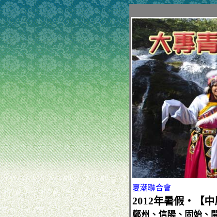
夏潮聯合會
2012年暑假‧【
鄭州、信陽、固始、開