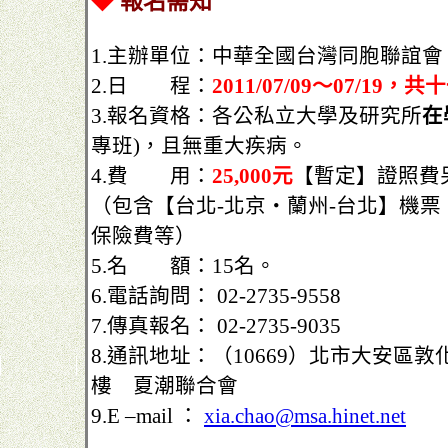
◆
報名需知
1.主辦單位：中華全國台灣同胞聯誼
2.日 程：
2011/07/09～07/19，
3.報名資格：各公私立大學及研究所
在
專班)，且無重大疾病。
4.費 用：
25,000元
【暫定】證照費
（包含【台北-北京‧蘭州-台北】機
保險費等）
5.名 額：15名。
6.電話詢問： 02-2735-9558
7.傳真報名： 02-2735-9035
8.通訊地址：（10669）北市大安區敦
樓 夏潮聯合會
9.E –mail ：
xia.chao@msa.hinet.net