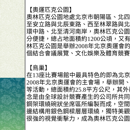
【奧運匹克公園】
奧林匹克公園地處北京市朝陽區、北四
至安立路與北辰東路、西至林翠路與北
環中路、北至清河南岸，奧林匹克公園
分便捷，總占地面積約1200公頃，又
林匹克公園是舉辦2008年北京奧運會
個結合會議展覽、文化娛樂及體育競賽
【鳥巢】
在13座比賽場館中最具特色的即為北
2008年北京奧運會的主會場，舉辦開
等活動，總面積約25.8平方公尺，其
念是由全球設計競賽產生的公司所共同
鋼架環繞碗狀坐席區所編製而成，空間
邊結構用銀色鋼樑層層環繞，獨特美觀
很強的視覺衝擊力，成為奧林匹克公園