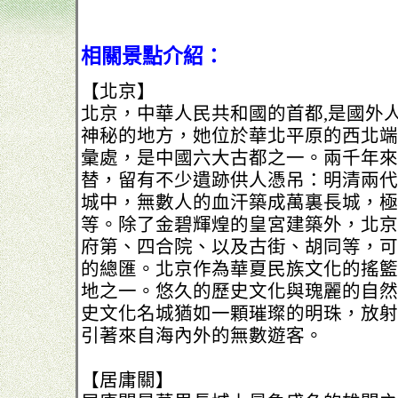
相關景點介紹：
【北京】
北京，中華人民共和國的首都,是國外
神秘的地方，她位於華北平原的西北端
彙處，是中國六大古都之一。兩千年來
替，留有不少遺跡供人憑吊：明清兩代
城中，無數人的血汗築成萬裏長城，極
等。除了金碧輝煌的皇宮建築外，北京
府第、四合院、以及古街、胡同等，可
的總匯。北京作為華夏民族文化的搖籃
地之一。悠久的歷史文化與瑰麗的自然
史文化名城猶如一顆璀璨的明珠，放射
引著來自海內外的無數遊客。
【居庸關】