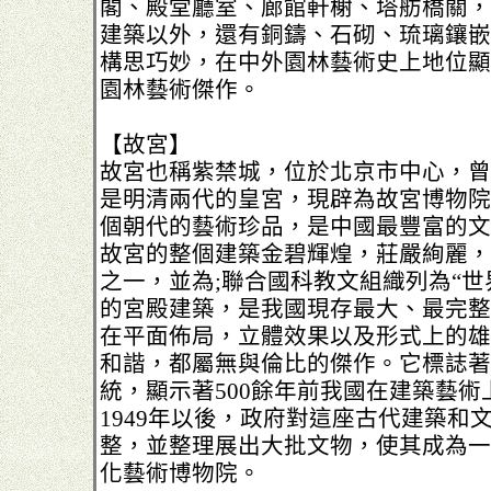
閣、殿堂廳室、廊館軒榭、塔舫橋關，
建築以外，還有銅鑄、石砌、琉璃鑲嵌
構思巧妙，在中外園林藝術史上地位顯
園林藝術傑作。
【故宮】
故宮也稱紫禁城，位於北京市中心，曾
是明清兩代的皇宮，現辟為故宮博物院
個朝代的藝術珍品，是中國最豐富的文
故宮的整個建築金碧輝煌，莊嚴絢麗，
之一，並為;聯合國科教文組織列為“世
的宮殿建築，是我國現存最大、最完整
在平面佈局，立體效果以及形式上的雄
和諧，都屬無與倫比的傑作。它標誌著
統，顯示著500餘年前我國在建築藝術
1949年以後，政府對這座古代建築和
整，並整理展出大批文物，使其成為一
化藝術博物院。