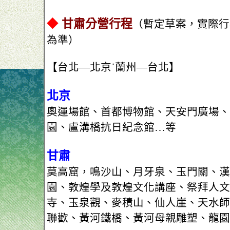
◆
甘肅分營行程
（暫定草案，實際行
為準）
【台北—北京˙蘭州—台北】
北京
奧運場館、首都博物館、天安門廣場、
園、盧溝橋抗日紀念館…等
甘肅
莫高窟，鳴沙山、月牙泉、玉門關、漢
園、敦煌學及敦煌文化講座、祭拜人文
寺、玉泉觀、麥積山、仙人崖、天水師
聯歡、黃河鐵橋、黃河母親雕塑、龍園