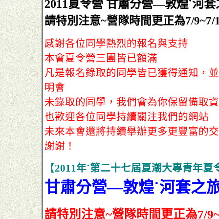
2011夏令營 甘肅分營—敦煌˙河
請特別注意~營隊時間更正為7/9~7/
感謝各位同學熱烈的報名與支持
本會夏令營三團皆已額滿
凡是報名錄取的同學皆已獲得通知，並
明會
未錄取的同學，我們會為你保留備取資
也歡迎各位同學持續關注我們的網站
未來本會還將持續舉辦更多更豐富的交
謝謝！
【
2011年˙第二十七屆夏潮大專青年夏
甘肅分營—敦煌˙河套之
請特別注意~營隊時間更正為7/9~7