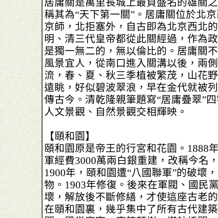
居庸關是萬里長城上最負盛名的雄關之
稱其為“天下第一關”。居庸關位於北京
京師，北拒塞外，自古即為北京西北的
明、清三代皇帝都從此關經過，作為政
是獨一無二的，無以倫比的。居庸關不
風景宜人，從南口進入關溝以後，兩側
流，春、夏、秋三季植被繁茂，山花野
遠眺，好似碧波翠浪，早在金代就被列
傳古今。清乾隆親筆題寫“居庸疊翠”
人文景觀、自然景觀交相輝映。
【頤和園】
頤和園原是帝王的行宮和花園。1888
軍經費3000萬兩白銀重建，改稱今名
1900年，頤和園遭“八國聯軍”的破壞
物。1903年修復。後來在軍閥、國民
壞，解放後不斷修繕，才使這座古老的
在頤和園裏，幾乎集中了所有古代建築