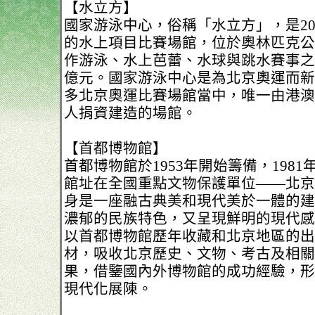
【水立方】
國家游泳中心，俗稱「水立方」，是20
的水上項目比賽場館，位於奧林匹克公
作游泳、水上芭蕾、水球與跳水賽事之用
億元。國家游泳中心是為北京奧運而新
多北京奧運比賽場館當中，唯一由港澳
人捐資建造的場館。
【首都博物館】
首都博物館於1953年開始籌備，198
館址在全國重點文物保護單位——北京
身是一座融古典美和現代美於一體的建
濃郁的民族特色，又呈現鮮明的現代感
以首都博物館歷年收藏和北京地區的出
材，吸收北京歷史、文物、考古及相關
果，借鑒國內外博物館的成功經驗，形
現代化展陳。