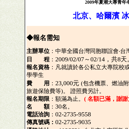
2009
年夏潮大專青年
北京、哈爾濱
◆報名需知
主辦單位
：中華全國台灣同胞聯誼會‧台
2009/02/07～02/14，共8天
日 程
：
報名資格
：凡就讀於各公私立大專院校
學學生
23,000元
費 用
：
(包含機票、燃油
旅遊保險費等)
。
證照費另計。
報名期限
：
額滿為止。
( 名額已滿，謝謝
30
名 額
：
名。
02-2735-9558
電話洽詢
：
02-2735-9035
傳真號碼：