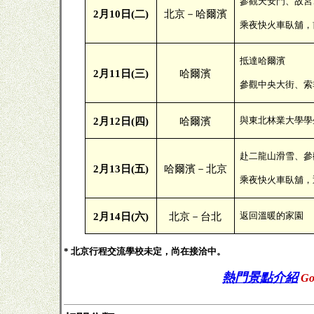
參觀天安門、故宮
2
月
10
日
(
二
)
北京－哈爾濱
乘夜快火車臥舖，
抵達哈爾濱
2
月
11
日
(
三
)
哈爾濱
參觀中央大街、索
與東北林業大學學
2
月
12
日
(
四
)
哈爾濱
赴二龍山滑雪、參
2
月
13
日
(
五
)
哈爾濱－北京
乘夜快火車臥舖，
返回溫暖的家園
2
月
14
日
(
六
)
北京－台北
* 北京行程交流學校未定，尚在接洽中。
熱門景點介紹
G