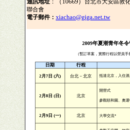
（
10669）
通訊地址
：
台北市大安區敦
聯合會
xiachao@giga.net.tw
電子郵件：
2009年夏潮青年冬
（暫訂草案，實際行程以營員手
日期
行程
抵達北京，入住酒
2
月
7
日
(
六
)
台北－北京
開營式
2
月
8
日
(
日
)
北京
參觀頤和園、奧運
2
月
9
日
(
一
)
北京
大學交流*