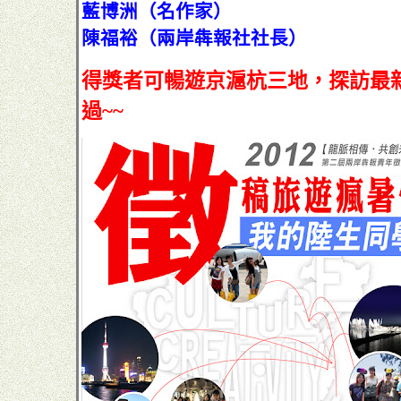
藍博洲（名作家）
陳福裕（兩岸犇報社社長）
得獎者可暢遊京滬杭三地，探訪最
過~~