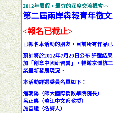
2012年暑假，最夯的深度交流機會~~
第二屆兩岸犇報青年徵文
<報名已截止>
已報名本活動的朋友，目前所有作品已
預計將於2012年7月20日公布 評選
加「創意中國研習營」，暢遊京滬杭三
業最新發展現況。
本活動評選委員名單如下：
潘朝陽（師大國際僑教學院院長）
呂正惠（淡江中文系教授）
施善繼（名詩人）