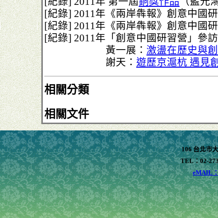
[紀錄] 2011年 第一屆
銅獎作品
（藍元
[紀錄] 2011年《兩岸犇報》創意中國
[紀錄] 2011年《兩岸犇報》創意中國
[紀錄] 2011年「創意中國研習營」參
黃一展：
激盪在歷史與創
謝天：
遊歷京滬杭 遇見
相關分類
相關文件
106 台北市
TEL：02-273
eMAIL：x