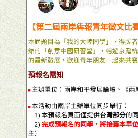
【
第二屆兩岸犇報青年徵文比
本屆題目為「我的大陸同學」，得獎者
辦的「創意中國研習營」，暢遊京滬杭
的最新發展，歡迎青年朋友一起來共襄
預報名需知
主辦單位：兩岸和平發展論壇、《兩
■
本活動由兩岸主辦單位同步舉行：
■
1) 本預報名頁面僅提供
台灣部分
的
2)
完成預報名的同學，將接獲本單
主）