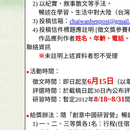
2) 以紀實、敘事散文等手法，
暢述在學習、生活中對大陸（台灣
3) 投稿信箱：
chaiwanbenpost@gmail
4) 投稿信件標題應註明 [徵文獎參賽
作品應列作者
姓名、年齡、電話、
聯絡資訊
※
未註明上述資料者恕不受理
活動時間：
■
6月15日
徵文時間：即日起至
（以
評選時間：於截稿日起30日內公布
8/18~8/31
研習時間：暫定2012年
給獎辦法：隨「創意中國研習營」暢
■
1) 一、二、三等獎各1名：行程(住