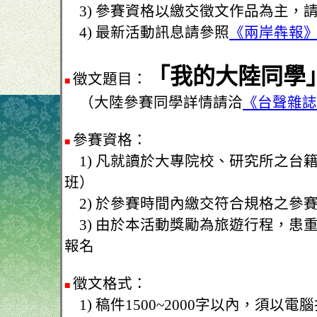
3) 參賽資格以繳交徵文作品為主，
4) 最新活動訊息請參照
《兩岸犇報
「我的大陸同學
徵文題目：
■
（大陸參賽同學詳情請洽
《台聲雜誌
參賽資格：
■
1) 凡就讀於大專院校、研究所之台
班）
2) 於參賽時間內繳交符合規格之參
3) 由於本活動獎勵為旅遊行程，患
報名
徵文格式：
■
1) 稿件1500~2000字以內，須以