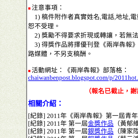
注意事項：
■
1) 稿件附作者真實姓名,電話,地址,
恕不受理。
2) 獎勵不得要求折現或轉讓，若無
3) 得獎作品將擇優刊登《兩岸犇報
路媒體，不另支稿酬。
活動網址：《兩岸犇報》部落格：
■
chaiwanbenpost.blogspot.com/p/2011hot
（報名已截止，謝
相關介紹：
[紀錄] 2011年《兩岸犇報》第一屆青
[紀錄] 2011年 第一屆
金獎作品
（黃郁
[紀錄] 2011年 第一屆
銀獎作品
（陳家