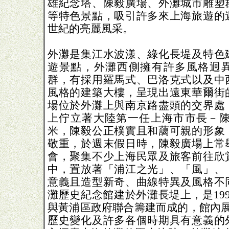
雄紀念塔、陳毅廣場、外灘城市雕塑
等特色景點，吸引許多來上海旅遊的
世紀的亮麗風采。
外灘是集江水波漾、綠化長堤及特色
遊景點，外灘西側擁有許多風格迥
群，有採用羅馬式、巴洛克式以及中
風格的建築大樓，呈現出遠東華爾街
場位於外灘上與南京路盡頭的交界處
上佇立著大陸第一任上海市市長－陳毅
米，陳毅公正樸實且和藹可親的形象
敬重，於週末假日時，陳毅廣場上常
會，聚集不少上海民眾及旅客前往欣
中，置放著「浦江之光」、「風」、
意義且造型新奇、曲線特異及風格不
灘歷史紀念館建於外灘長堤上，是19
與黃浦區政府聯合籌建而成的，館內展
歷史變化及許多各個時期具有意義的