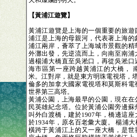
天和燦爛的明天。
【黃浦江遊覽】
黃浦江遊覽是上海的一個重要的旅遊
浦江是上海的母親河，代表著上海的
浦江兩岸，薈萃了上海城市景觀的精
外灘出發，先逆流而上，向南至南浦
過楊浦大橋直至吳淞口，再從吳淞口
海市區第一座跨越黃浦江的大橋， 南
米。江對岸，就是東方明珠電視塔，塔
倫多的加拿大國家電視塔和莫斯科電
世界第三高塔。
黃浦公園，上海最早的公園，現在在
民英雄紀念塔。位於黃浦公園旁邊蘇
叫外白渡橋，建於1907年，橋邊這
於1934年，原名百老彙大廈。 楊浦
橫跨于黃浦江上的又一座大橋，是世