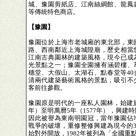
城、豫園剪紙店、江南絲綢館、龍鳳
等傳統特色商店。
【豫園】
豫園位於上海市老城廂的東北部，東
路、西南鄰近上海城隍廟，歷史相當
江南古典園林的建築風格，現今已成
光景點之一；豫園全園擁有涵碧樓、
穗堂、大假山、太湖石、點春堂等40
清兩代建築藝術風格的景點，吸引不
客前往參觀。
豫園原是明代的一座私人園林，始建於明
年）至明萬曆5年（1577年），興建
因此被譽為東南明園冠，當年豫園佔地
戰爭的破壞，重修整修興建為現今的30
始對外開放，1982年被列為「全國重