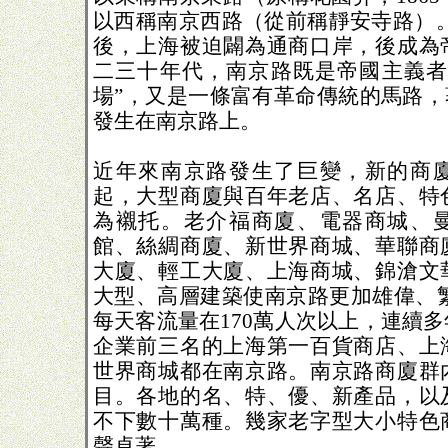
以西稱南京西路（從前稱靜安寺路）。 
後，上海被迫闢為通商口岸，後成為
二三十年代，南京路既是帝國主義者
場”，又是一條富有革命傳統的馬路，
發生在南京路上。
近年來南京路發生了巨變，新的商
起，大型商廈與百年老店、名店、特
為襯托。老介福商廈、電器商城、
館、絲綢商廈、新世界商城、華聯商
大廈、輕工大廈、上海商城、錦滄文
大型、高層建築使南京路更加雄偉、繁
每天客流量在170萬人次以上，連續
企業前三名的上海第一百貨商店、上
世界商城都在南京路。南京路商廈群
目。各地的名、特、優、新產品，以
不下數十萬種。幾家老字型大小特色
聲卓著。