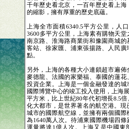
千年歷史看北京，一百年歷史看上海
的縮影，擁有厚重的歷史底蘊。
上海全市面積6340.5平方公里，人口
3600多平方公里，上海素有購物天
南京路、淮海路商業街和豫園商城的
客站、徐家匯、浦東張揚路、人民廣
點。
另外，上海的各種大小連鎖超市遍佈
麥德龍、法國的家樂福、泰國的蓮花
投資企業。上海是一個金融發達的城
國際博覽中心的竣工投入使用，上海展館
平方米，比上世紀80年代初增長8.5
化大都市，是世界著名的航空港。現已
城市的國際航空線，並擁有兩個國際
為1640萬人次。待浦東國際機場四
運量將達1億人次。上海又是中國東