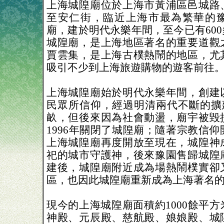
上海城隍廟位於上海市黃浦區邑城路
至安仁街，臨近上海市最為繁華的
廟，建於明代永樂年間，至今已有60
城隍廟，是上海地區著名的重要道觀
賈雲集，是上海古樸熱鬧的地區，尤
吸引不少到上海旅遊購物的遊客前往
上海城隍廟始於明代永樂年間，創建
民眾所信仰，經過明清兩代不斷的擴建
畝，但後來因為社會動盪，廟宇被毀
1996年關閉了城隍廟；隨著宗教信仰
上海城隍廟再度開放至現在，城隍神
祀的城市守護神，後來豫園售歸城隍
建後，城隍廟附近成為場熱鬧樸實卻
區，也因此城隍廟重新成為上海著名
現今的上海城隍廟面積約1000餘平
神殿、元辰殿、慈航殿、娘娘殿、城