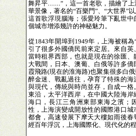
舞昇平……”，這一首老歌，描繪了上
華景像，著名的“百樂門”、“大世界”
這首歌浮現腦海；張愛玲筆下亂世中
個城市增添幾許的神秘魅力。
從1843年開埠到1949年，上海被稱
引了很多外國僑民前來定居。來自英
當時租界西部，也就是現在的徐匯、
大戰間，日本、澳葡、白俄等許多僑
霞飛路(現在的淮海路)也聚集很多白
醉金迷、戰亂過往，孕育了特殊的海
與現代，傳統與時尚並存，自成一格
東沿，太平洋西岸，在中國大陸海岸
海口，長江三角洲東部東海之濱；
性，上海演變成開放性的國際港口城
都會，高速發展下摩天大樓如雨後春
經百年浮沉，上海國際化、現代化的