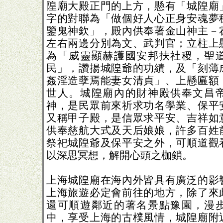
隍廟大殿正門的上方，懸有「城隍廟
字的對聯為「做個好人心正身安魂夢
鑒鬼神欽」，殿內供奉著金山神主－
左右兩邊分別為文、武判官；立柱上
為「威靈顯赫護國安邦扶社稷，聖
民」，讚揚城隍爺的功績，及「刻薄
姦淫造孽焉能妻女清貞」、上懸匾額
世人。城隍廟內的財神殿供奉文昌
神，是民眾前來祈求功名學業、保平
又稱甲子殿，是信眾求平安、吉祥如
供奉慈航大式及天后娘娘，許多百姓
祭祀城隍爺及保平安之外，可順道觀
以深思冥想，解開心頭之枷鎖。
上海城隍廟在海內外皆具有廣泛的影
上海旅遊必定會前往的地方，除了來
還可順遊鄰近的著名景點豫園，漫
中，享受上海的古樸風情，城隍廟附