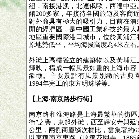
紐，南接港澳，北連俄歐，西達中亞
館200多家，年接待各國旅遊及客商近
對外商具有極大的吸引力，目前在浦
開的經濟區，是中國工業科技的最大
地區重要國際港口城市，位於黃浦江
原地勢低平，平均海拔高度為4米左右
外灘上高樓聳立的建築物以及黃埔江
輝映，構成一幅風景如畫的上海市容
象徵。主要景點有風景別緻的古典
1994年完工的東方明珠塔等。
【上海‧南京路步行街】
南京路和淮海路是上海最繁華的街區,
街”之譽，東起外灘，西至靜安寺與延安
公里，兩側商廈鱗次櫛比，雲集著約6
以東稱南京東路（原稱花園弄，186