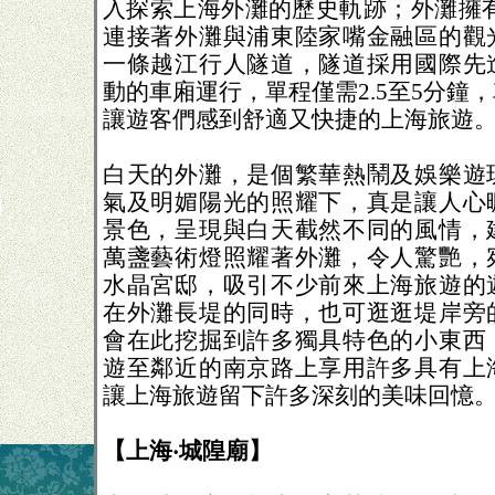
入探索上海外灘的歷史軌跡；外灘擁有一
連接著外灘與浦東陸家嘴金融區的觀
一條越江行人隧道，隧道採用國際先
動的車廂運行，單程僅需2.5至5分鐘
讓遊客們感到舒適又快捷的上海旅遊
白天的外灘，是個繁華熱鬧及娛樂遊
氣及明媚陽光的照耀下，真是讓人心
景色，呈現與白天截然不同的風情，
萬盞藝術燈照耀著外灘，令人驚艷，
水晶宮邸，吸引不少前來上海旅遊的
在外灘長堤的同時，也可逛逛堤岸旁
會在此挖掘到許多獨具特色的小東西
遊至鄰近的南京路上享用許多具有上
讓上海旅遊留下許多深刻的美味回憶
【上海‧城隍廟】