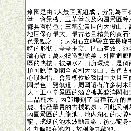
豫園是由6大景區所組成，分別為三
堂、會景樓、玉華堂以及內園景區等
都具有特色；三穗堂景區的大假山，高
地區保存最大、最古老且精美的黃石
色景點之一；太湖石立峰豎立在長廊中
特的形狀，亭亭玉立、凹凸有致，宛
瓏有致；萬花樓造型柔美，外圍迴廊
區的快樓，被湖水石山所環繞，是個
頂可眺望豫園全景和大假山，古色古
心曠神怡。會景樓位於豫園中央且三
園景色一覽無遺，周圍還有許多樹木
人；玉華堂景區的涵碧樓與聽濤閣相
上品楠木，內部雕刻了百種花卉的
麗、精緻華貴的古樸氣氛，因此又稱
內園景區的九龍池，池內湖石的尖隙
龍，蜿蜒的池水波動景緻，彷彿龍身
有九條龍在池內，故稱為九龍池。