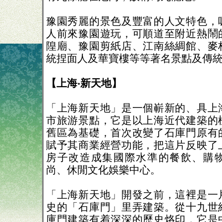
豫園秀麗的景色及豐富的人文特色，
人前來豫園遊玩，可順道至附近熱鬧
隍廟、豫園剪紙店、江南絲綢館、麥
統捏面人及華寶樓等等著名景點及傳
【上海‧新天地】
「上海新天地」是一個嶄新的、具上
市旅游景點，它是以上海近代建築的
舊區為基礎，首次改變了石庫門原有
賦予其商業經營功能，把這片反映了
房子改造成集國際水準的餐飲、購
尚、休閒文化娛樂中心。
「上海新天地」開發之前，這裡是一
史的「石庫門」里弄建築。從十九世
庫門建築有着深深的歷史烙印，它是