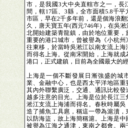
市，是我國3大中央直轄市之一，長
間，轄17區、3縣，全市面積5.8千
市區，早在2千多年前，還是個海浪翻
久，唐天寶五年(西元746年)，在吳
北開始建築青龍鎮，由於地位重要，
重要的港口城市，曾被譽為《小杭州
往東移，於當時吳淞江以南支流上海
而得名上海。從南宋開始，上海就成
港口，正式建鎮，目前為全國最大的
上海是一個不斷發展日漸強盛的城
業、金融中心，也是西太平洋地區重
其內外聯繫廣泛，交通、通訊比較發
越多注意的目光。上海是位於長江三
淞江支流上海浦而得名。春秋時屬吳
造了捕魚工具扈，稱這一帶為滬瀆，
以防海盜，故上海簡稱滬。上海是中
被譽為江海之通津，東南之都會。兩