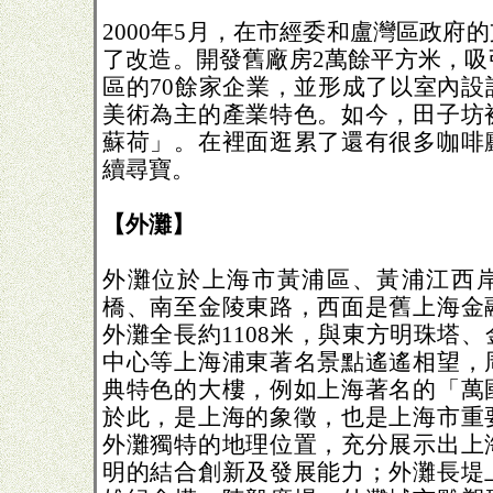
2000年5月，在市經委和盧灣區政府
了改造。開發舊廠房2萬餘平方米，吸
區的70餘家企業，並形成了以室內設
美術為主的產業特色。如今，田子坊
蘇荷」。在裡面逛累了還有很多咖啡
續尋寶。
【外灘】
外灘位於上海市黃浦區、黃浦江西
橋、南至金陵東路，西面是舊上海金
外灘全長約1108米，與東方明珠塔
中心等上海浦東著名景點遙遙相望，
典特色的大樓，例如上海著名的「萬
於此，是上海的象徵，也是上海市重
外灘獨特的地理位置，充分展示出上
明的結合創新及發展能力；外灘長堤