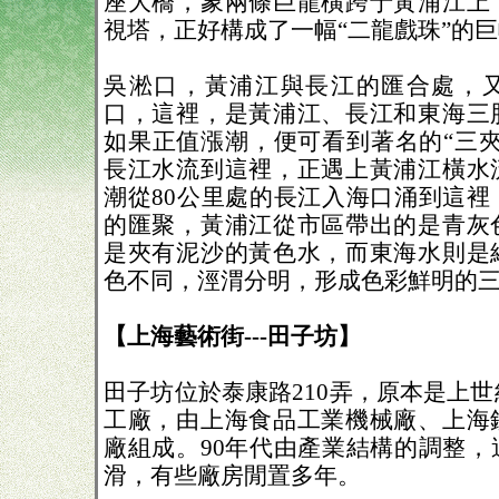
座大橋，象兩條巨龍橫跨于黃浦江上
視塔，正好構成了一幅“二龍戲珠”的
吳淞口，黃浦江與長江的匯合處，
口，這裡，是黃浦江、長江和東海三
如果正值漲潮，便可看到著名的“三夾
長江水流到這裡，正遇上黃浦江橫水
潮從80公里處的長江入海口涌到這裡
的匯聚，黃浦江從市區帶出的是青灰
是夾有泥沙的黃色水，而東海水則是
色不同，涇渭分明，形成色彩鮮明的
【上海藝術街---田子坊】
田子坊位於泰康路210弄，原本是上世
工廠，由上海食品工業機械廠、上海
廠組成。90年代由產業結構的調整，
滑，有些廠房閒置多年。