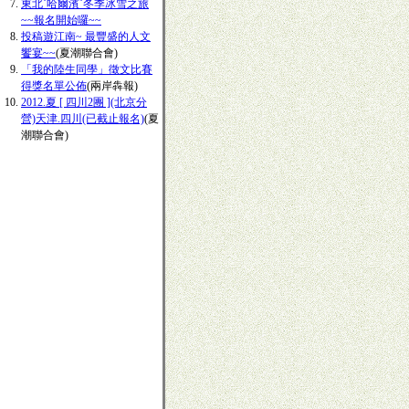
東北˙哈爾濱˙冬季冰雪之旅
~~報名開始囉~~
投稿遊江南~ 最豐盛的人文
饗宴~~
(夏潮聯合會)
「我的陸生同學」徵文比賽
得獎名單公佈
(兩岸犇報)
2012.夏 [ 四川2團 ](北京分
營)天津.四川(已截止報名)
(夏
潮聯合會)