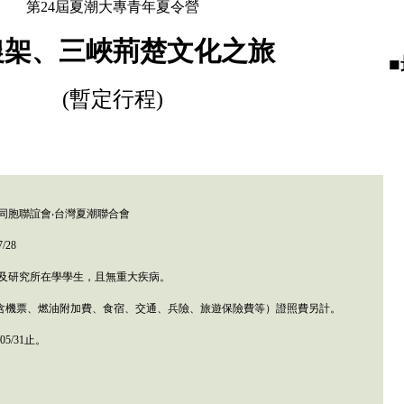
第24屆夏潮大專青年夏令營
農架、三峽荊楚文化之旅
(暫定行程)
同胞聯誼會
‧台灣夏潮聯合會
/28
及研究所在學學生，且無重大疾病。
含
機票、燃油附加費、食宿、交通、兵險、旅遊保險費等）證照費另計。
/0
5
/
31
止。