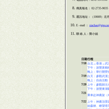
傳真報名：
02-2735-9035
通訊地址：（
10669）
E –mail ：
xiachao@giga.ne
聯 絡 人：鄭小姐
日期
行程
7/18
台北→香港→武
下午：游覽黃鶴
晚上：舉行開營
7/19
白天：參觀武漢
晚上：自由活動
7/20
上午：參觀歸元
下午：游覽東湖
7/21
乘車赴神農架（
7/22
上午：神農頂景
始森林、瞭望塔