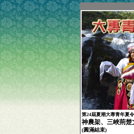
第24屆夏潮大專青年夏
神農架、三峽荊楚
(圓滿結束)