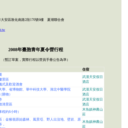
北市大安區敦化南路2段170號6樓 夏潮聯合會
t.tw
200
8年臺胞青年夏令營行程
（暫訂草案，實際行程以營員手冊公告為準）
住宿
漢
武漢天安假日
樓景區
酒店
儀式及歡迎酒會
大學、省博物館、華中科技大學、湖北中醫學院
武漢天安假日
（購物）
酒店
寺
武漢天安假日
聽濤景區
酒店
木魚鎮神農山
車程約8小時）
莊
區：金猴嶺原始森林、風景埡、野人出沒地、壁岩、原
木魚鎮神農山
等，
莊