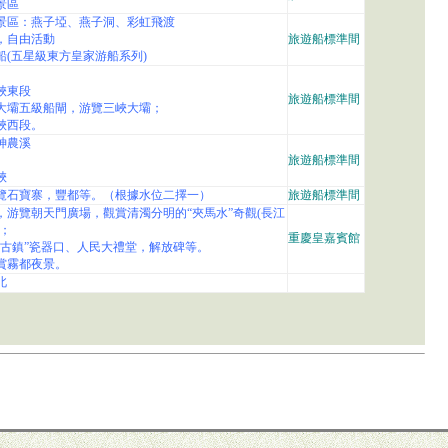
景區
景區：燕子埡、燕子洞、彩虹飛渡
，自由活動
旅遊船標準間
登船(五星級東方皇家游船系列)
陵峽東段
旅遊船標準間
峽大壩五級船閘，游覽三峽大壩；
陵峽西段。
覽神農溪
旅遊船標準間
峽
游覽石寶寨，豐都等。（根據水位二擇一）
旅遊船標準間
慶，游覽朝天門廣場，觀賞清濁分明的“夾馬水”奇觀(長江
；
重慶皇嘉賓館
年古鎮”瓷器口、人民大禮堂，解放碑等。
賞霧都夜景。
北