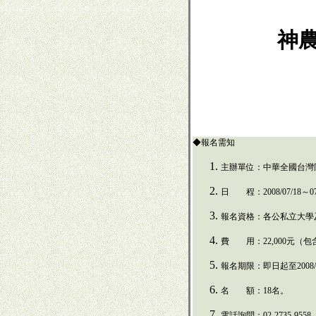
神
◆報名需知
主辦單位：中華全國台灣
日 程：2008/07/18～07
報名資格：各公私立大學
費 用：22,000元（包
報名期限：即日起至
200
8
名 額：
18名。
電話詢問：
02-2735-9558