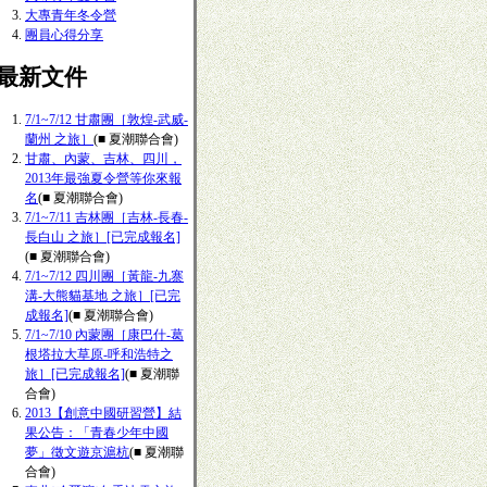
大專青年冬令營
團員心得分享
■最新文件
7/1~7/12 甘肅團［敦煌-武威-
蘭州 之旅］
(■ 夏潮聯合會)
甘肅、內蒙、吉林、四川，
2013年最強夏令營等你來報
名
(■ 夏潮聯合會)
7/1~7/11 吉林團［吉林-長春-
長白山 之旅］[已完成報名]
(■ 夏潮聯合會)
7/1~7/12 四川團［黃龍-九寨
溝-大熊貓基地 之旅］[已完
成報名]
(■ 夏潮聯合會)
7/1~7/10 內蒙團［康巴什-葛
根塔拉大草原-呼和浩特之
旅］[已完成報名]
(■ 夏潮聯
合會)
2013【創意中國研習營】結
果公告：「青春少年中國
夢」徵文遊京滬杭
(■ 夏潮聯
合會)