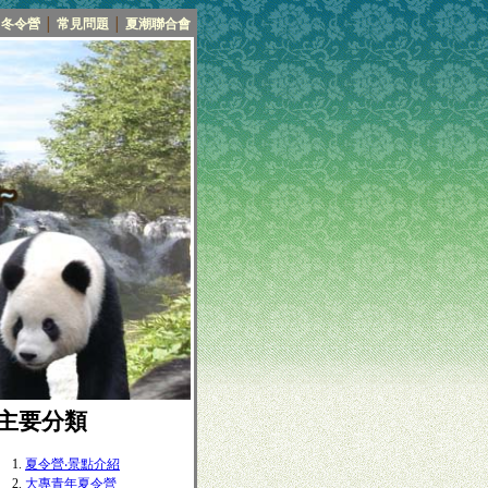
冬令營
│
常見問題
│
夏潮聯合會
■主要分類
夏令營‧景點介紹
大專青年夏令營