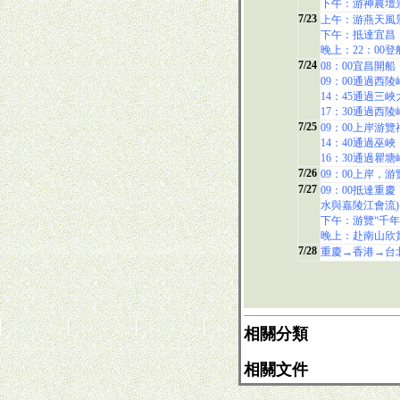
下午：游神農壇
7/23
上午：游燕天風
下午：抵達宜昌
晚上：22：00
7/24
08：00宜昌開船
09：00通過西
14：45通過三
17：30通過西
7/25
09：00上岸游
14：40通過巫峽
16：30通過瞿塘
7/26
09：00上岸，
7/27
09：00抵達重
水與嘉陵江會流)
下午：游覽“千
晚上：赴南山欣
7/28
重慶→香港→台
相關分類
相關文件