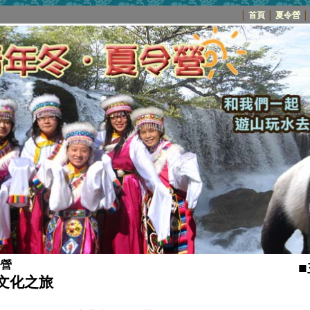
│
首頁
│
夏令營
│
令營
文化之旅