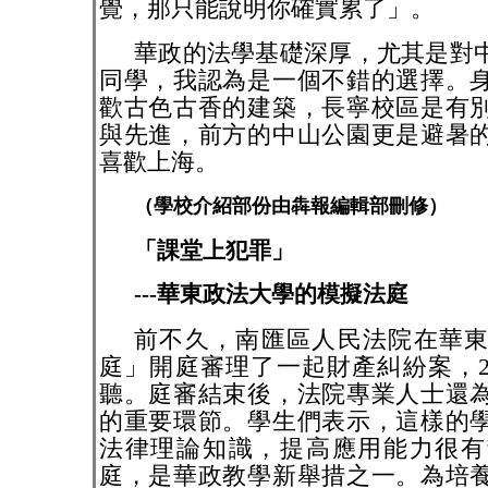
覺，那只能說明你確實累了」。
華政的法學基礎深厚，尤其是對
同學，我認為是一個不錯的選擇。
歡古色古香的建築，長寧校區是有
與先進，前方的中山公園更是避暑
喜歡上海。
（學校介紹部份由犇報編輯部刪修）
「課堂上犯罪」
---華東政法大學的模擬法庭
前不久，南匯區人民法院在華
庭」開庭審理了一起財產糾紛案，
聽。庭審結束後，法院專業人士還
的重要環節。學生們表示，這樣的
法律理論知識，提高應用能力很有
庭，是華政教學新舉措之一。為培