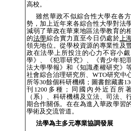
高校。
雖然華政不似綜合性大學在各
勢，加上近年來各綜合性大學對法
減弱了華政在華東地區法學教育的
的
法學
綜合實力直至今日仍處於
上
領先地位。從學校資源的專業性及
政在法學上所投注的心力不容小覷
學》、《犯罪研究》、《青少年犯
法大學學報》和《知識產權研究》
社會綜合治理研究所、
WTO
研究中
所等
30
餘個科研機構；圖書館藏書
13
刊
1200
多種；同國內外近百所
（系）、科研機構及立法、司法、
期合作關係。在在為進入華政學習
學術及交流管道。
法學為主多元專業協調發展