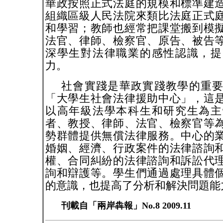
華政按照正式法庭的規模和標準建
組織區級人民法院來類比法庭正式
和學習；教師也經常把課堂搬到模
法官、律師、檢察官、原告、被告
深學生對法律職業的感性認識，提
力。
社會實踐是華政實踐教學的重
「大學生社會法律援助中心」，這
以高年級法學本科生和研究生為主
者、教授、律師、法官、檢察官等
勢群體提供無償法律服務。中心的
婚姻、經濟、行政案件的法律諮詢
權、合同糾紛的法律諮詢和訴訟代
詢和辯護等。學生們通過處理具體
的意識，也提高了分析和解決問題能
刊載自「兩岸犇報」No.8 2009.11