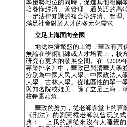
學優勢地位的同時，促進其他相關
培養懂經濟、善管理、通英語的高
一定法律知識的複合型經濟、管理
滿足社會對於人才的多元化需求。
立足上海面向全國
地處經濟繁盛的上海，華政有其
無論在學術訓練或人才培養上，校
研究有更大的發展空間。在《
2009
專業排名》中，華政已與清華大學
分別為中國人民大學、中國政法大
大學、吉林大學。從地區性的單一
與知名院校媲美，除了立足上海，
校嶄露頭角。
華政的努力，從老師課堂上的言
《刑法》的劉憲權老師就曾玩笑式
典：「上我的課從來沒有人睡覺的