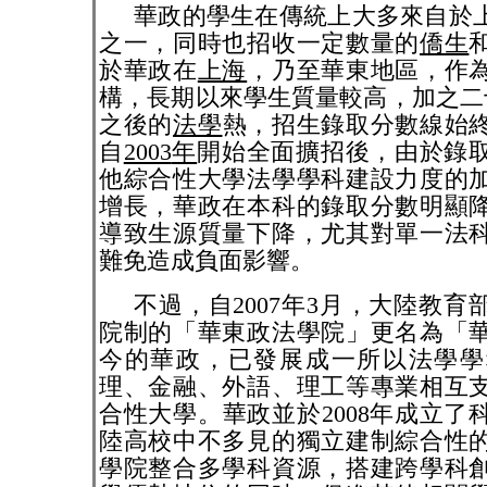
華政的學生在傳統上大多來自於
之一，同時也招收一定數量的
僑生
於華政在
上海
，乃至華東地區，作
構，長期以來學生質量較高，加之二
之後的
法學
熱，招生錄取分數線始
自
2003
年
開始全面擴招後，由於錄
他綜合性大學法學學科建設力度的
增長，華政在本科的錄取分數明顯
導致生源質量下降，尤其對單一法
難免造成負面影響。
不過，自
2007
年
3
月，大陸教育
院制的「華東政法學院」更名為「
今的華政，已發展成一所以法學學
理、金融、外語、理工等專業相互
合性大學。華政並於
2008
年成立了
陸高校中不多見的獨立建制綜合性
學院整合多學科資源，搭建跨學科