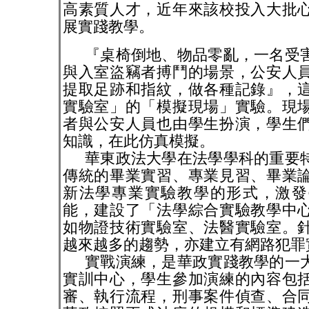
高素質人才，近年來該校投入大批
展實踐教學。
『桌椅倒地、物品零亂，一名受
與入室盜竊者搏鬥的場景，公安人
提取足跡和指紋，做各種記錄』，
實驗室」的「模擬現場」實驗。現
者與公安人員也由學生扮演，學生
知識，在此仿真模擬。
華東政法大學在法學學科的重要
傳統的畢業實習、專業見習、畢業
新法學專業實驗教學的形式，激發
能，建設了「法學綜合實驗教學中
如物證技術實驗室、法醫實驗室。
越來越多的趨勢，亦建立有網路犯罪
實戰演練，是華政實踐教學的一
實訓中心，學生參加演練的內容包
審、執行流程，刑事案件偵查、合