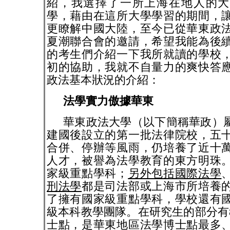
紹，我選擇了一所上海在地人的
學，藉由在這所大學學習的期間，
更瞭解中國大陸，至今已從華東政
夏潮聯合會的邀請，希望我能為後
的考生們介紹一下我所就讀的學校
初的協助，我就不自量力的爽快答
政法基本狀況的介紹：
法學實力傲據華東
華東政法大學（以下簡稱華政）
建國後設立的第一批法律院校，五
合併、停辦等風雨，仍培養了近十
人才，被譽為法學教育的東方明珠
家級重點學科；
另外包括國際法學
刑法學
都是司法部或上海市所培養
了擁有國家級重點學科，學校還有
級本科教學團隊。在研究生的部分有
士點，是華東地區法學博士點最多