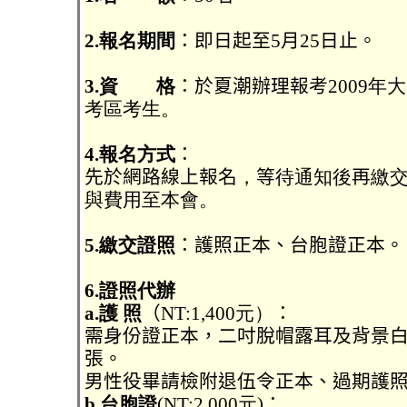
2.報名期間
：即日起至5月25日止。
3.資 格
：於夏潮辦理報考
2009
考區考生。
4.報名方式
：
先於網路線上報名
，
等
待通知後
再
繳交
與費用至本會。
5.繳交證照
：護照正本、台胞證正本。
6.證照代辦
a.護 照
（NT:
1,400元）
：
需身份證正本，二吋脫帽露耳及背景
張。
男性役畢請檢附退伍令正本、過期護
b.台胞證
(
NT:
2
,
000元)
：