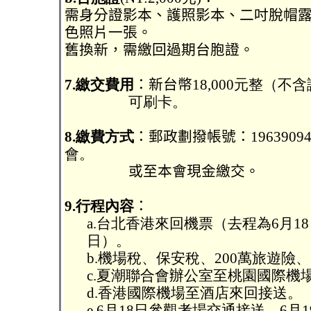
需身分證影本、護照影本、二吋脫帽
色照片一張。
舊換新，需繳回過期台胞證。
7.繳交費用
：新台幣
18,000元整（
可刷卡。
8.繳費方式
：郵政劃撥帳號：
19639
會。
或至本會現金繳交。
9.行程內容
：
a.台北香港來回機票（去程為6月18
日）。
b.機場稅、保安稅、200萬旅遊險
c.夏潮聯合會辦公室至桃園國際機
d.香港國際機場至酒店來回接送。
e.6月18日參觀考場交通接送、6月