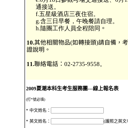
通接送。
f.五星級酒店三夜住宿。
g.含三日早餐，午晚餐請自理。
h.隨團工作人員全程陪同
。
10.
其他相關物品(如轉接頭)請自備，
證說明。
11.
聯絡電話：
02-2735-9558。
2009夏潮本科生考生服務團---線上報名表
(打*號必填)
* 中文姓名：
* 英文姓名：
(護照之英文