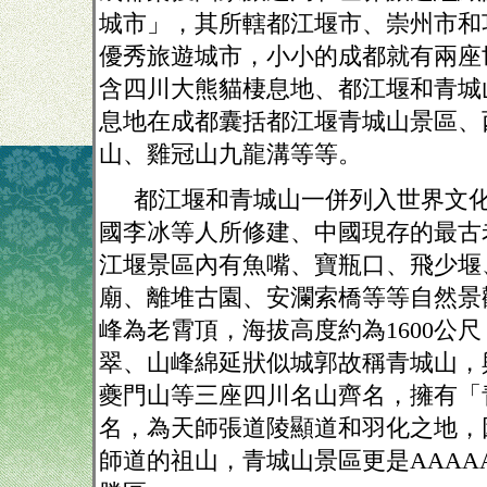
城市」，其所轄都江堰市、崇州市和
優秀旅遊城市，小小的成都就有兩座
含四川大熊貓棲息地、都江堰和青城
息地在成都囊括都江堰青城山景區、
山、雞冠山九龍溝等等。
都江堰和青城山一併列入世界文
國李冰等人所修建、中國現存的最古
江堰景區內有魚嘴、寶瓶口、飛少堰
廟、離堆古園、安瀾索橋等等自然景
峰為老霄頂，海拔高度約為
1600
公尺
翠、山峰綿延狀似城郭故稱青城山，
夔門山等三座四川名山齊名，擁有「
名，為天師張道陵顯道和羽化之地，
師道的祖山，青城山景區更是
AAAA