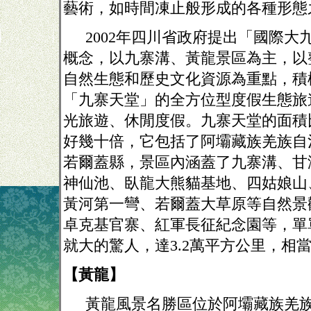
藝術，如時間凍止般形成的各種形態
2002
年四川省政府提出「國際大
概念，以九寨溝、黃龍景區為主，以
自然生態和歷史文化資源為重點，積
「九寨天堂」的全方位型度假生態旅
光旅遊、休閒度假。九寨天堂的面積
好幾十倍，它包括了阿壩藏族羌族自
若爾蓋縣，景區內涵蓋了九寨溝、甘
神仙池、臥龍大熊貓基地、四姑娘山
黃河第一彎、若爾蓋大草原等自然景
卓克基官寨、紅軍長征紀念園等，單
就大的驚人，達
3.2
萬平方公里，相
【黃龍】
黃龍風景名勝區位於阿壩藏族羌