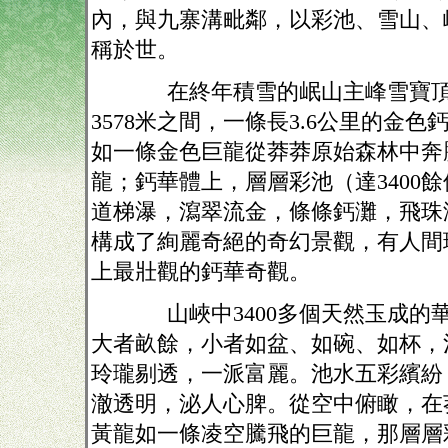
內，與九寨溝毗鄰，以彩池、雪山、
稱於世。
在終年積雪的岷山主峰雪寶頂
3578
米之間，一條長
3.6
公里的金色
如一條金色巨龍從莽莽原始森林中奔
龍；鈣華體上，層層彩池（達
3400
餘
道梯瀑，瀉翠流金，條條鈣灘，飛珠
構成了絢麗奇絕的奇幻景觀，有人間
上最壯觀的鈣華奇觀。
山峽中
3400
多個天然玉成的
大者畝餘，小者如盆、如碗、如杯，
玲瓏剔透，一派富麗。池水五彩繽紛
澈透明，泌人心脾。從空中俯瞰，在
黃龍如一條凌空騰飛的巨龍，那層層