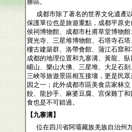
勝區。
成都市除了著名的世界文化遺產
保護單位也是旅遊重點，成都平原史
侯祠博物館、成都市杜甫草堂博物館
寶光寺、三星堆博物館、石塔寺石塔
樓古建築群、洛帶會館、蒲江石窟和
成都的地理位置和九寨溝、黃龍、臥
嵋山、樂山大佛、三星堆、大足石刻
三峽等旅遊景區相互接壤，更是民眾
因之一；此外成都市區美食店家林立
餃、龍抄手、麻婆豆腐、宮保雞丁和
食也是不可錯過。
【九寨溝】
位在四川省阿壩藏族羌族自治州