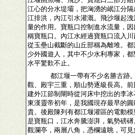
江心的分水堤壩，把洶湧的岷江分隔
江排洪，內江引水灌溉。飛沙堰起洩
量的作用。寶瓶口控制進水流量，因
稱寶瓶口。內江水經過寶瓶口流入川
從玉壘山截斷的山丘部稱為離堆。都
少外國遊人，其中不少水利專家，都
水平驚歎不止。
都江堰一帶有不少名勝古跡。
觀、殿宇三重，順山勢逐級長高。前
建外江節制閘時從河床中挖出的李冰
東漢靈帝初年，是我國現存最早的圓
貴。後殿陳列有都江堰灌區的電動模
是寶瓶口，江水奔騰澎湃，氣勢磅礡
觀瀾亭，兩層八角，憑欄遠眺，可見