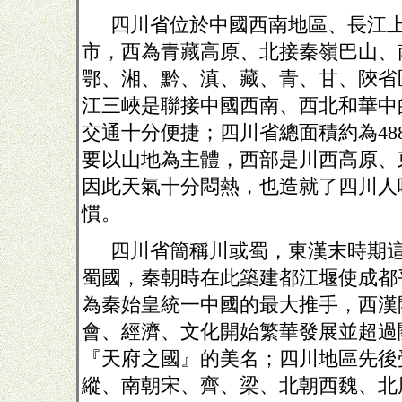
四川省位於中國西南地區、長江
市，西為青藏高原、北接秦嶺巴山、
鄂、湘、黔、滇、藏、青、甘、陝省
江三峽是聯接中國西南、西北和華中
交通十分便捷；四川省總面積約為
48
要以山地為主體，西部是川西高原、
因此天氣十分悶熱，也造就了四川人
慣。
四川省簡稱川或蜀，東漢末時期
蜀國，秦朝時在此築建都江堰使成都
為秦始皇統一中國的最大推手，西漢
會、經濟、文化開始繁華發展並超過
『天府之國』的美名；四川地區先後
縱、南朝宋、齊、梁、北朝西魏、北