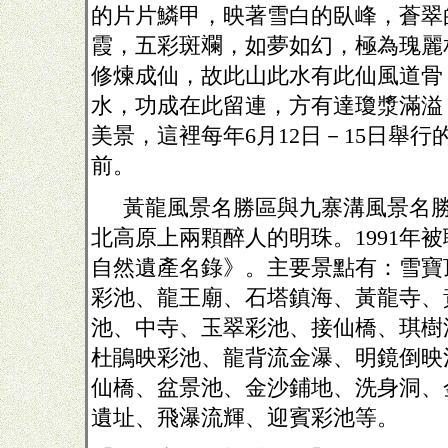
的片片鱗甲，映著雪白的臥峰，蒼翠
霞，五彩斑斕，如夢如幻，極為瑰麗
修煉成仙，故此山此水有此仙風道骨
水，功成在此留連，方有達瓊漿滿溢
美景，這裡每年
6
月
12
日－
15
日舉行
前。
黃龍風景名勝區與九寨溝風景名
北高原上兩顆醉人的明珠。
1991
年被
自然遺產名錄》。主要景點有：雪寶
彩池、龍王廟、石塔鎮海、黃龍寺、
池、中寺、玉翠彩池、接仙橋、琪樹
杜鵑映彩池、龍背流金瀑、明鏡倒映
仙橋、盆景池、金沙鋪地、洗身洞、
遺址、飛瀑流輝、迎賓彩池等。