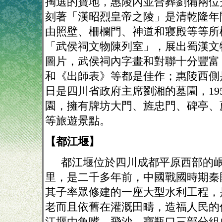
掏選的寶地，惠陵內並合葬劉備兩位
刻著「漢昭烈皇帝之陵」是清乾隆年
由照壁、柵欄門、神道和寢殿等等所
「武侯祠文物陳列室」，展出蜀漢文
圖片，武侯祠內字畫和對聯十分豐富
和《出師表》等都是佳作；惠陵西側
日是四川省政府主席劉湘的墓園，
19
園，擁有牌坊大門、旌忠門、碑亭、
等旅遊景點。
【都江堰】
都江堰位於四川成都平原西部的
里，是二千多年前，中國戰國時期秦
其子率眾修建的一座大型水利工程，
老而且依舊在灌溉田疇，造福人民的
江堰由魚嘴、飛沙、寶瓶口三部分組