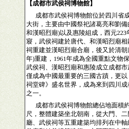
【成都市武侯祠博物館】
成都市武侯祠博物館位於四川省
大街，主要由中國祭祀諸葛亮和劉備
和漢昭烈廟
)
以及惠陵組成，西元
223
寢，武侯祠建於唐代、和漢昭烈廟相
祠重建並漢昭烈廟合廟，後又於清朝
年
)
重建，
1961
年成為全國重點文物
武侯祠、漢昭烈廟和惠陵成立成都市
僅成為中國最重要的三國古蹟，更以
祠堂碑》盛名世界，成為來到四川成
之一。
成都市武侯祠博物館總佔地面積
尺，整體建築坐北朝南，從大門、二
廳、武侯祠等五重建築均排列在中軸