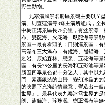
野生動物。
九寨溝風景名勝區景觀主要以Ｙ
溝、則查窪溝等
3
條主溝所組成，全
中樹正溝景區長
75
公里，有盆景灘、
布、雙龍海、火花海、臥龍海等景點
景區中最有看頭的；日則溝景區，有
高瀑布三大瀑布，有鏡海、熊貓海、
劍岩、原始森林、戀泉、五花海等景
區，有長
75
公里的長海和五彩池等景
勝區四季景色都十分迷人，其中以九
門，素裹銀裝的山巒、變幻冰晶的的
的映照下充滿詩情畫意，營造出一個
世界』。最具代表九寨冰雪世界的是
朗、熊貓海、珍珠灘、樹正瀑布等無