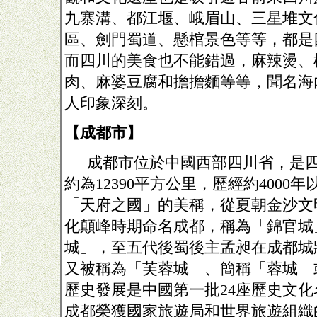
九寨溝、都江堰、峨眉山、三星堆文
區、劍門蜀道、懸棺景色等等，都是
而四川的美食也不能錯過，麻辣燙、
肉、麻婆豆腐和擔擔麵等等，聞名海
人印象深刻。
【成都市】
成都市位於中國西部四川省，是
約為
12390
平方公里，歷經約
4000
年
「天府之國」的美稱，從夏朝金沙文
化顛峰時期命名成都，稱為「錦官城
城」，至五代後蜀後主孟昶在成都城
又被稱為「芙蓉城」、簡稱「蓉城」
歷史發展是中國第一批
24
座歷史文化
成都榮獲國家旅遊局和世界旅遊組織