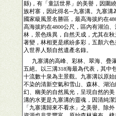
縣
)
，有「童話世界」的美譽，因圍
族村寨，因此得名─九寨溝。九寨溝
國家級風景名勝區，最高海拔約在
48
高海拔約在
4800
公尺，區內有湖泊、
林，景色殊異，自然天成，尤其在秋
著變，林相更是繽紛多彩，五顏六色
入世界人類自然遺產名錄。
九寨溝的高峰、彩林、翠海、疊
五絕。以三溝
318
海最為代表，其中
十流數十泉為主景觀。九寨溝以原始
不染的清新空氣和雪山、森林、湖泊
幻、幽美的自然風光，呈現自然的美
溝的水更是九寨溝的靈魂，因清純潔
「九寨溝歸來不看水」之美譽。除外
資源也非常豐富，原始森林遍布，棲