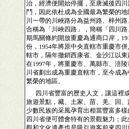
治，經濟便開始停擺，至唐滅後四川
鬥，因此依杜成為全國最為繁榮的地
川一帶的川峽路分為益州路、梓州路
合稱為「川峽四路」，簡稱「四川路
期馬關條約開放重慶為通商口岸，
19
份，
1954
年將原中央直轄市重慶市併
轄市，隔年撤銷西康省、金沙江以東
在
1997
年，將重慶市、萬縣市、涪陵
川省劃出成為重慶直轄市，至今成為
繁榮的地區。
四川省豐富的歷史人文，讓這裡
旅遊景點，藏、土家、苗、羌、回、
少數民族的采風孕育出相當豐富多樣
四川省便可體會特有的景觀魅力；此
觀和文化遺產也是吸引遊客前來四川