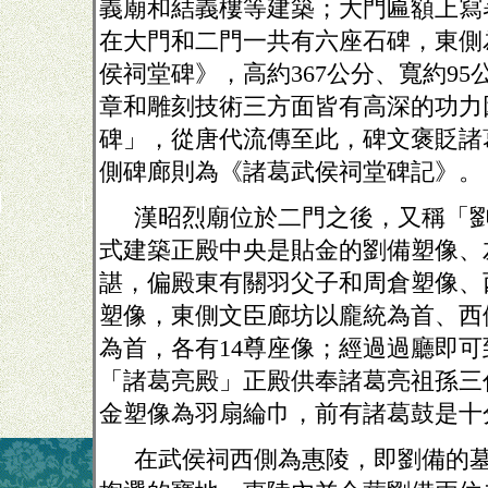
義廟和結義樓等建築；大門匾額上寫
在大門和二門一共有六座石碑，東側
侯祠堂碑》，高約
367
公分、寬約
95
章和雕刻技術三方面皆有高深的功力
碑」，從唐代流傳至此，碑文褒貶諸
側碑廊則為《諸葛武侯祠堂碑記》。
漢昭烈廟位於二門之後，又稱「
式建築正殿中央是貼金的劉備塑像、
諶，偏殿東有關羽父子和周倉塑像、
塑像，東側文臣廊坊以龐統為首、西
為首，各有
14
尊座像；經過過廳即可
「諸葛亮殿」正殿供奉諸葛亮祖孫三
金塑像為羽扇綸巾，前有諸葛鼓是十
在武侯祠西側為惠陵，即劉備的