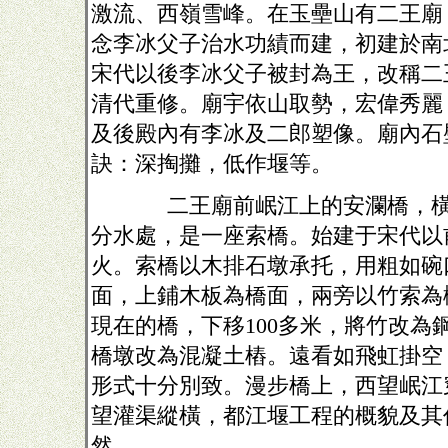
激流、西嶺雪峰。在玉壘山有二王廟
念李冰父子治水功績而建，初建於南
宋代以後李冰父子被封為王，改稱二
清代重修。廟宇依山取勢，宏偉秀麗
及後殿內有李冰及二郎塑像。廟內石
訣：深掏攤，低作堰等。
二王廟前岷江上的安瀾橋，橫
分水處，是一座索橋。始建于宋代以
火。索橋以木排石墩承托，用粗如碗
面，上鋪木板為橋面，兩旁以竹索為
現在的橋，下移
100
多米，將竹改為
橋墩改為混凝土樁。遠看如飛虹掛空
形式十分別致。漫步橋上，西望岷江
望灌渠縱橫，都江堰工程的概貌及其
然。