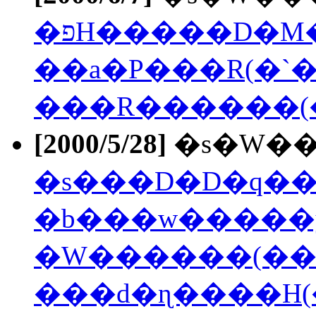
�פH�����D�M
��a�P���R(�`�
���R������(
[2000/5/28]
�s�W��
�s���D�D�q��
�b���w�����y
�W������(��
���d�ɳ����H(