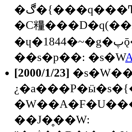
�ڰ�{���q���Ͳ��O�M�Ͳ����t���p(�R��),
�Ϲ糧���D�q(��A
�
��s�p��: �s�W
A
[2000/1/23]
�s�W��
¿�a���P�ӹ�s�{
�W��A�F�U���
��J�̥��W: