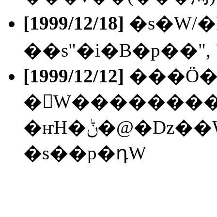
[1999/12/18]
�s�W/�
��s"�i�B�p��",
[1999/12/12]
���Ӧ�
�򥻤W��������
�ҥH�ݨ�@�ǲ��W���a��]�O����...
�s��p�դW