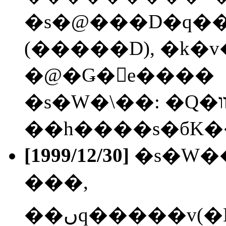
�s�@���D�q�
(�����D), �k�v
�@�Ǥ�󤺮e����
�s�W�\��: �Q�װϡзq�Фj��j��!
��h����s�бK��
[1999/12/30]
�s�W��
���,