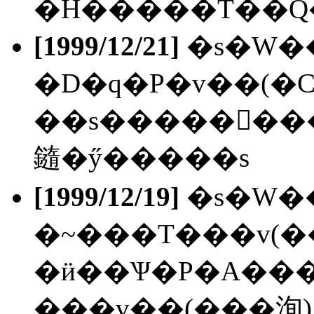
�H�����T��Q�
[1999/12/21]
�s�W��
�D�q�P�v��(�C
��s�����󥻯�
䥦�ӳ�����s
[1999/12/19]
�s�W�
�~���T���v(��
�ӥ��Ѱ�P�A���
���v��(���洵)