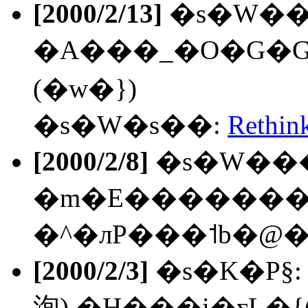
[2000/2/13]
�s�W��
�A���_�O�G�
(�w�})
�s�W�s��:
Rethi
[2000/2/8]
�s�W���: �ڭ̪�����
�m�E�������q
�^�лP���˦b�@
[2000/2/3]
�s�K�P§
洵),�H���i�ƹL�{