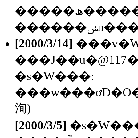
�����ھ����������n�N�q(��A�F),
������
[2000/3/14]
���v�
���J��u�@117�
�s�W���:
���w���ơD�O���ګ��M�w��j����Ǫ�
洵)
[2000/3/5]
�s�W��