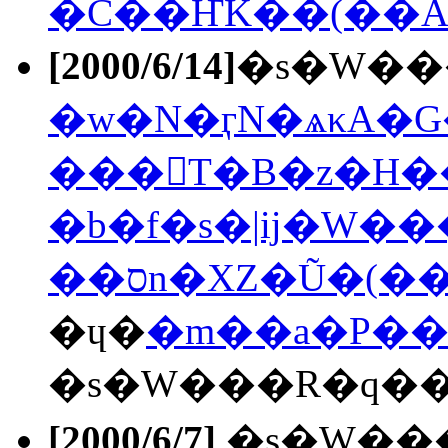
�Ϲ��ҤK��(��A
[2000/6/14]
�s�W��
�b�f�s�|ĳ�W�
��סn�ХZ�Ũ�(�
�ɥ�
�m��a�P��
[2000/6/7]
�s�W��