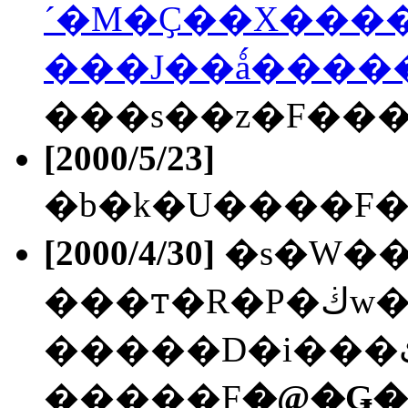
´�M�Ҫ��X����
���J��ǻ�����
���s��z�F��
[2000/5/23]
�b�k�U����F�@
[2000/4/30]
�s�W��
���ꭲ�R�P�ڬw���R(���J��),
�����F
�@�Ǥ�