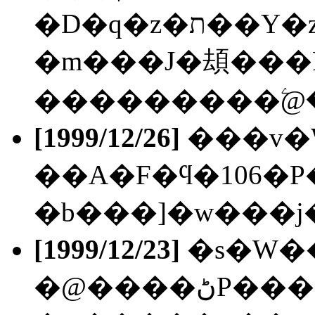
�D�q�z�ת��Y�z���װ��D�]�W�^,
�m���J�䪺���F
���������ۧ@�
[1999/12/26]
���v�
��A�F�ϥ�106�P
�b���]�w���j�
[1999/12/23]
�s�W�
�@����ڻP����@����(�P����),