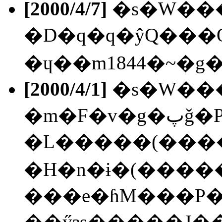
[2000/4/7]
�s�W���
�D�q�q�ŷQ���
[2000/4/1]
�s�W��
�m�F�v�g�پǧ�P�n�Ǩ�(���J��),
�L�����(����
�H�n�ɨ�(�����
���e�ɦM���P�
��ӳзs�����J��