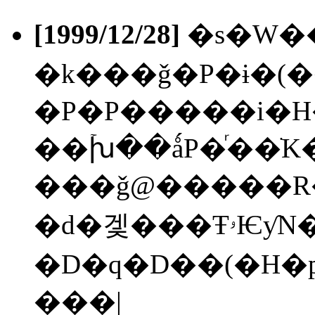
[1999/12/28]
�s�W�
�k���ǧ�P�ɨ�(�
�P�P�����i�H
��ۡխ��ǻP�ͬ��ֺK
���ǧ@�����R�
�d�겣���ŦۥѤƴN�O���ꥻ
�D�q�D��(�H�p
���|