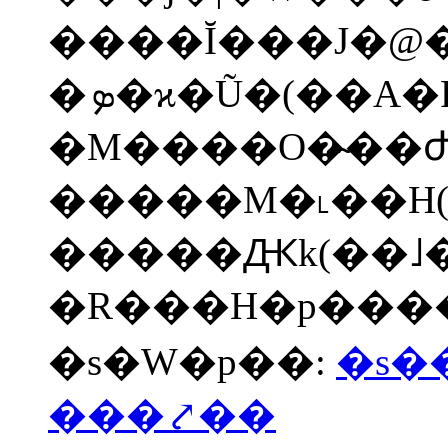
����Ĭ���J�@�
�ܤ�ϰ�Ũ�(��A�F),
�M����O�̴��ժ�
�����M�˪��H(
�����Ԫk(��˩�
�R���H�p���
�s�W�p��:
�s�
���⤤��