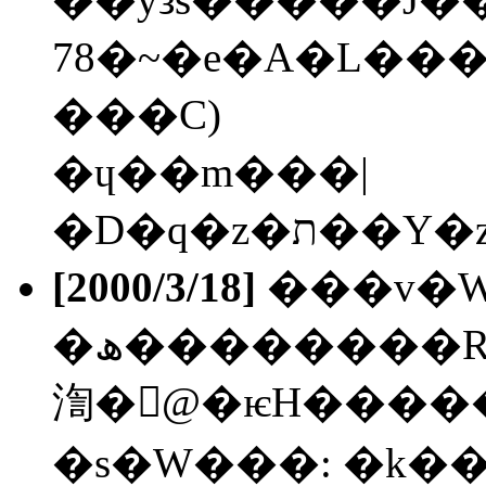
78�~�e�A�L���
���C)
�ɥ��m���|
[2000/3/18]
���v�
�ھ��������R129�P�~�A���x�W�U���q�
渹�𰲤@�ѥH����
�s�W���: �k�