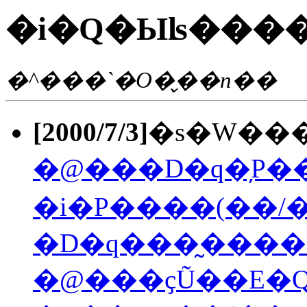
�i�Q�Ыʪ����
�^���`�O�̬��n��
[2000/7/3]
�s�W���
�@���D�q�̦P�
�i�P����(��/�
�D�q���̰����q
�@���ҫŨ��E�Q