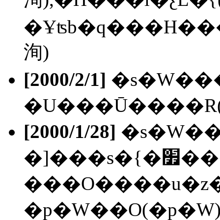
�Ұʦb�q���H��
洵)
[2000/2/1]
�s�W���
�U���Ū����R(
[2000/1/28]
�s�W��
�]���s�{�׿���(�]���s),
���O����u�z���ߤ@�Э�(��������S�
�p�W��O(�p�W)