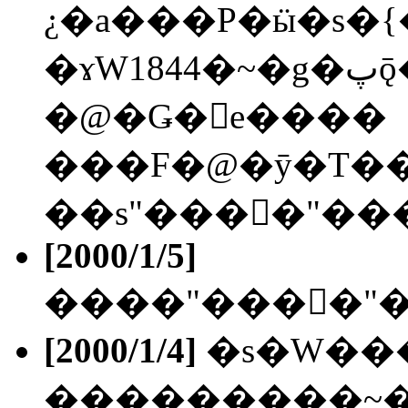
¿�a���P�ӹ�s�{
�ɤW1844�~�g�پǭ��Ǥ�Z��"�a��"����;
�@�Ǥ�󤺮e����
��s"���󥻯�"��
[2000/1/5]
[2000/1/4]
�s�W��