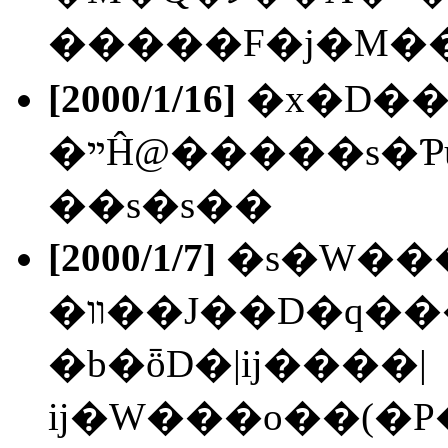
�����F�j�M��
[2000/1/16]
�x�D��
��s�s��
[2000/1/7]
�s�W��
�װ��J��D�q���v�o�i�����X�ӯS�I(�C��),
�b�ȫD�|ĳ����|
ĳ�W���o��(�P