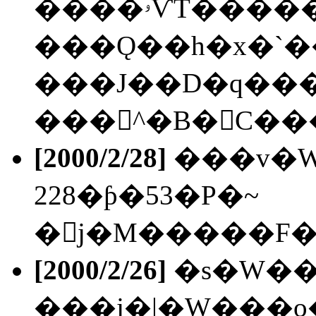
����ۥѶT�����D���t��(���J��),
���Ǫ��h�x�`�
���J��D�q���
���򩤭^�B�򩤫C��
[2000/2/28]
���v�
228�ƥ�53�P�~
[2000/2/26]
�s�W���
���j�|�W���o�