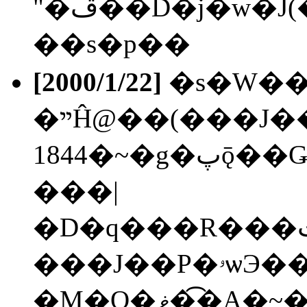
"�ڤ��D�j�w�
��s�p��
[2000/1/22]
�s�W��
�ײĤ@��(���J��),
1844�~�g�پǭ��Ǥ�Z(���J��)��"�u��"����,
���|
�D�q���R���ت��O�ѩ�Ͳ��O(��A�F),
���J��P�ۥѡЭ��ǽg(Terry Eagleton),
�M�Q�ޥ��͡