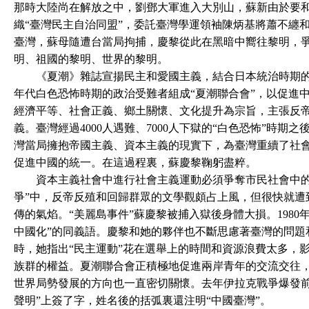
那時大陸尚在解放之中，劉鄧大軍進入大別山，蘇新由於要
織“臺灣民主自治同盟”，委託臺灣學運領袖陳炳基將蕭不纏
臺灣，蘇母隨遭台當局拘捕，慶黎從此在黑暗中嚮往黎明，
明、祖國的黎明、世界的黎明。
《夏潮》雜誌宣揚民主和愛國主義，結合日本統治時期的臺
年代白色恐怖時期的政治受難者組成“夏潮聯合會”，以促進
經濟平等、社會正義、鄉土關懷、文化提升為宗旨，主張反
義。臺灣經過4000人遇難、7000人下獄的“白色恐怖”時期
灣當局擁抱帝國主義、資本主義的現實下，為臺灣重續了社
促進中國的統一。在這過程裏，蘇慶黎鞠躬盡粹。
資本主義社會中進行社會主義運動必須爭奪市民社會中的文化主
爭”中，反帝反殖和回歸群眾的文學觀頗占上風，但很快就遭
傳的氣焰。“美麗島事件”蘇慶黎被捕入獄後身體大損。198
中國化”的同義語。慶黎和她的夥伴也不斷思慮著臺灣的問題
時，她指出“民主運動”花在選舉上的時間和資源浪費太多，
族群的權益。夏潮聯合會正積極地促進兩岸青年的交流交往
世界局勢發展的方向也一直密切關懷。去年伊拉克戰爭爆發前
聲明”上簽了字，姓名後的括弧裏還注明“中國臺灣”。