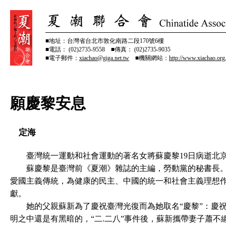
■地址：台灣省台北市敦化南路二段170號6樓
■電話： (02)2735-9558 ■傳真： (02)2735-9035
■電子郵件：
xiachao@giga.net.tw
■機關網站：
http://www.xiachao.org
願慶黎安息
定海
臺灣統一運動和社會運動的著名女將蘇慶黎19日病逝北京
蘇慶黎是臺灣前《夏潮》雜誌的主編，勞動黨的秘書長。
愛國主義傳統，為健康的民主、中國的統一和社會主義理想
獻。
她的父親蘇新為了慶祝臺灣光復而為她取名“慶黎”：慶祝
明之中還是有黑暗的，“二.二八”事件後，蘇新攜帶妻子蕭不