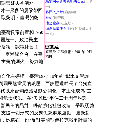
為愛國革命者蘇新的女兒
(王津
和謝雪紅去香港組
平)
和才一歲多的慶黎帶回
戰鬥的指紋
(施善繼)
爭取黎明：臺灣的黎
蘇姐
(鍾秀梅)
懷念慶黎
(汪立峽)
悼念蘇慶黎女士
(保釣愛國人士
灣反帝前輩和1960
一同)
中國統一、政治民主、
帝反獨，認識社會主
其他資訊
：
原載於〈US僑報〉2004年10月
之後，夏潮聯合會，在臺
23日
會主義的煙火，努力地
導權。臺灣1977-78年的“鄉土文學論
到國民黨當局的鎮壓，而鎮壓還助長了台獨宣
0年代以來台獨政治活動公開化，本土化成為“去
和危險狀況。在“美麗島”事件二十周年座談
影響民主的品質，呼籲強化社會改造，爭取弱勢
，支援一切形式的反獨促統群眾運動。慶黎對
，她還在一份“反對美國對伊拉克戰爭計畫的