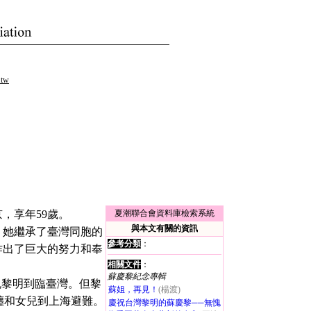
.tw
，享年59歲。
夏潮聯合會資料庫檢索系統
與本文有關的資訊
她繼承了臺灣同胞的
參考分類
：
作出了巨大的努力和奉
相關文件
：
蘇慶黎紀念專輯
黎明到臨臺灣。但黎
蘇姐，再見！
(楊渡)
纏和女兒到上海避難。
慶祝台灣黎明的蘇慶黎──無愧