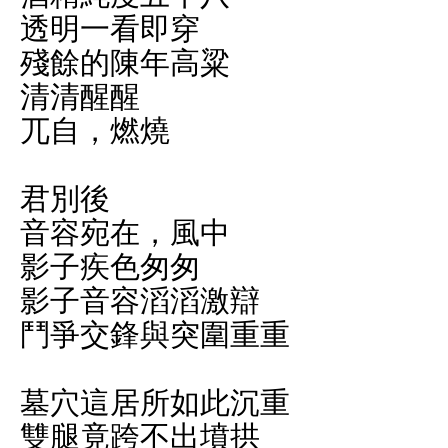
透明一看即穿
殘餘的陳年高粱
清清醒醒
兀自，燃燒
君別後
音容宛在，風中
影子疾色匆匆
影子音容滔滔激辯
鬥爭交鋒與突圍重重
墓穴這居所如此沉重
雙腿竟跨不出墳拱