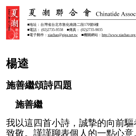
■地址：台灣省台北市敦化南路二段170號6樓
■電話： (02)2735-9558 ■傳真： (02)2735-9035
■電子郵件：
xiachao@giga.net.tw
■機關網站：
http://www.xiachao.org
楊逵
施善繼頌詩四題
施善繼
我以這四首小詩，誠摯的向前驅
致敬。謹謹聊表個人的一點心意