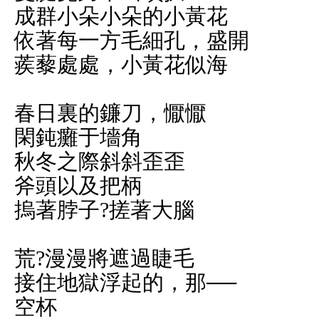
成群小朵小朵的小黃花
依著每一方毛細孔，盛開
蒺藜處處，小黃花似海
春日裏的鐮刀，懨懨
閑鈍癱于墻角
秋冬之際斜斜歪歪
斧頭以及把柄
摀著脖子?搓著大腦
荒?漫漫將遮過睫毛
接住地獄浮起的，那──
空杯