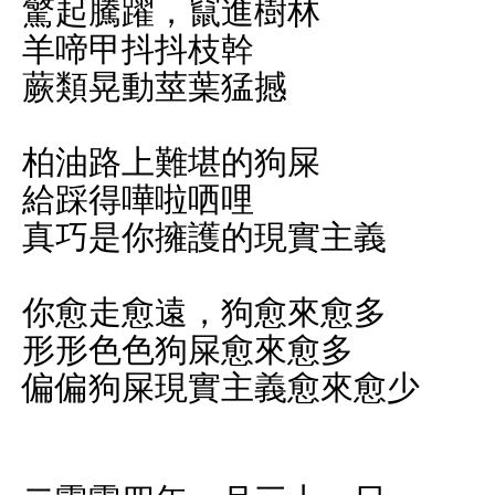
驚起騰躍，竄進樹林
羊啼甲抖抖枝幹
蕨類晃動莖葉猛撼
柏油路上難堪的狗屎
給踩得嘩啦哂哩
真巧是你擁護的現實主義
你愈走愈遠，狗愈來愈多
形形色色狗屎愈來愈多
偏偏狗屎現實主義愈來愈少