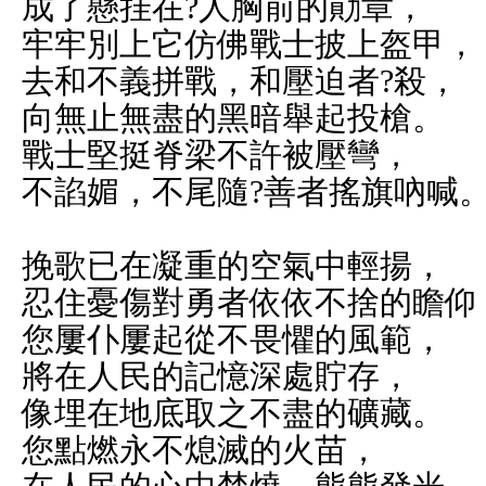
成了懸挂在?人胸前的勛章，
牢牢別上它仿佛戰士披上盔甲，
去和不義拼戰，和壓迫者?殺，
向無止無盡的黑暗舉起投槍。
戰士堅挺脊梁不許被壓彎，
不諂媚，不尾隨?善者搖旗吶喊
挽歌已在凝重的空氣中輕揚，
忍住憂傷對勇者依依不捨的瞻仰
您屢仆屢起從不畏懼的風範，
將在人民的記憶深處貯存，
像埋在地底取之不盡的礦藏。
您點燃永不熄滅的火苗，