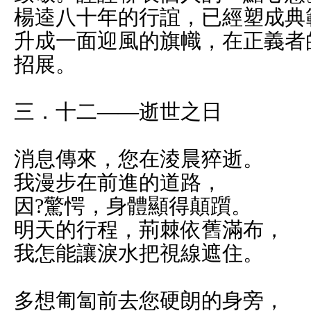
楊逵八十年的行誼，已經塑成典
升成一面迎風的旗幟，在正義者
招展。
三．十二——逝世之日
消息傳來，您在淩晨猝逝。
我漫步在前進的道路，
因?驚愕，身體顯得顛躓。
明天的行程，荊棘依舊滿布，
我怎能讓淚水把視線遮住。
多想匍匐前去您硬朗的身旁，