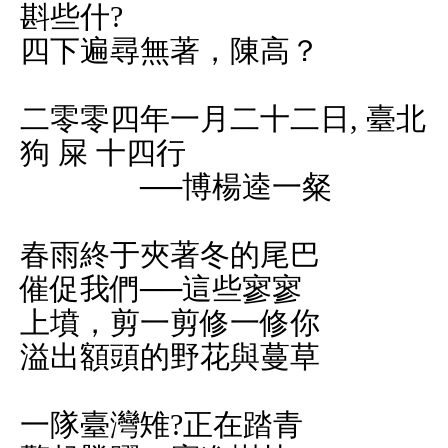
斟些什?
四下遍尋無著，陳高？
二零零四年一月二十二日, 臺北
狗 屎 十四行
──博楊逵一粲
春雨終于夾著冬的尾巴
催促我們──這些寥寥
上墳，剪一剪修一修你
溢出額頭的野花與蔓草
一隊臺灣雉?正在踏青