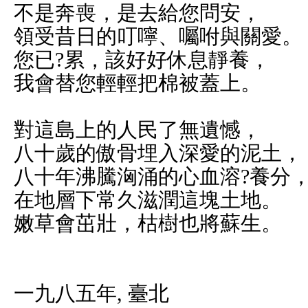
不是奔喪，是去給您問安，
領受昔日的叮嚀、囑咐與關愛。
您已?累，該好好休息靜養，
我會替您輕輕把棉被蓋上。
對這島上的人民了無遺憾，
八十歲的傲骨埋入深愛的泥土，
八十年沸騰洶涌的心血溶?養分
在地層下常久滋潤這塊土地。
嫩草會茁壯，枯樹也將蘇生。
一九八五年, 臺北