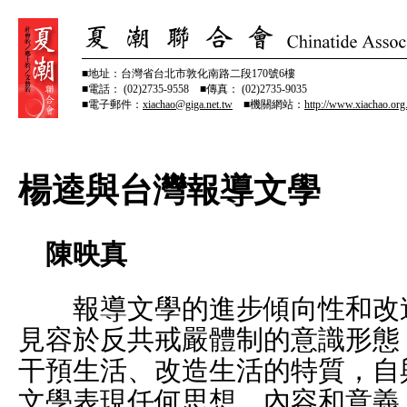
■地址：台灣省台北市敦化南路二段170號6樓
■電話： (02)2735-9558 ■傳真： (02)2735-9035
■電子郵件：
xiachao@giga.net.tw
■機關網站：
http://www.xiachao.org
楊逵與台灣報導文學
陳映真
報導文學的進步傾向性和改
見容於反共戒嚴體制的意識形態
干預生活、改造生活的特質，自
文學表現任何思想、內容和意義