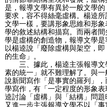
是，報導文學有異於一般文學的
要求，容不得絲毫虛構。楊逵所
文學一樣，要講形象思維和形象
學的敘述結構和描寫。而兩者間
學是虛構的創造物，報導文學是
以楊逵說「廢除虛構與架空，即
的生命」。
三、據此，楊逵主張報導文學
素的統一」就不難理解了。與一
說新聞寫作「是事實的羅列」，
學寫作，有「一定程度的形象表
逵討論「虛構」與「結構」問題
又進一步主張報導文學不以「事