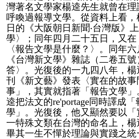
灣著名文學家楊逵先生就曾在理
呼喚過報導文學。從資料上看，
日的《大阪朝日新聞‧台灣版》
學〉；同年四月二十五日，又在
〈報告文學是什麼？〉。同年六
《台灣新文學》雜誌（二卷五號
答〉。光復後的一九四八年，楊
刊《新文藝》發表〈實在的故事
事」，其實就指著「報告文學」
逵把法文的re'portage同時
學」。光復後，他又顯然要以「
一特殊文類在台灣的命名上，楊
畢其一生不憚於理論與實踐之統