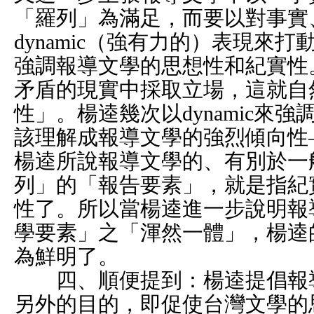
「羅列」為滿足，而要以對事實
dynamic（強有力的）表現來
強調報導文學的思想性和紀實性
矛盾的現實中採取立場，這就自
性」。楊逵幾次以dynamic來
該理解成報導文學的強烈傾向性
楊逵所說報導文學的、有別於一
列」的「報告要素」，就是指紀實性
性了。所以當楊逵進一步說明報
學要素」之「渾然一體」，楊逵
為鮮明了。
四、順便提到：楊逵提倡報導
另外的目的，即促使台灣文學的