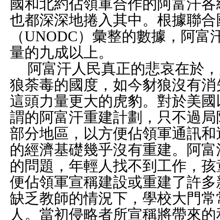
國和北約佔領軍合作的阿富汗各
也都深深地捲入其中。根據聯合
（
UNODC
）彙整的數據，阿富
量的九成以上。
阿富汗人民真正的悲哀在於，
狼荼毒的國度，如今豺狼沒有消
這頭力量更大的虎豹。對於美國
謂的阿富汗重建計劃，只不過局
部分地區，以方便佔領軍通訊和
的經濟基礎幾乎沒有重建。阿富
的問題，年輕人找不到工作，孩
便佔領軍宣稱建設或重建了許多
缺乏教師的情況下，學校大門常
人。當初侵略者所宣稱將帶來的