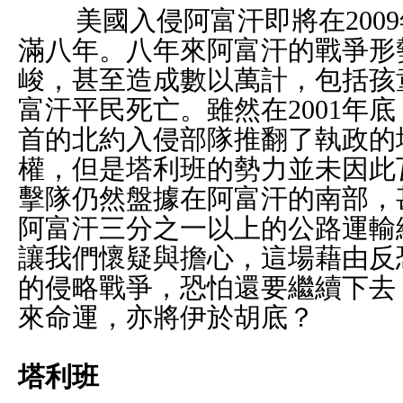
美國入侵阿富汗即將在
2009
滿八年。八年來阿富汗的戰爭形
峻，甚至造成數以萬計，包括孩
富汗平民死亡。雖然在
2001
年底
首的北約入侵部隊推翻了執政的
權，但是塔利班的勢力並未因此
擊隊仍然盤據在阿富汗的南部，
阿富汗三分之一以上的公路運輸
讓我們懷疑與擔心，這場藉由反
的侵略戰爭，恐怕還要繼續下去
來命運，亦將伊於胡底？
塔利班