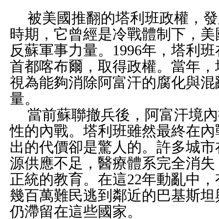
被美國推翻的塔利班政權，發
時期，它曾經是冷戰體制下，美
反蘇軍事力量。
1996
年，塔利班
首都喀布爾，取得政權。當年，
視為能夠消除阿富汗的腐化與混
量。
當前蘇聯撤兵後，阿富汗境內
性的內戰。塔利班雖然最終在內
出的代價卻是驚人的。許多城市
源供應不足，醫療體系完全消失
正統的教育。在這
22
年動亂中，
幾百萬難民逃到鄰近的巴基斯坦
仍滯留在這些國家。