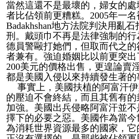
當然這還不是最壞的，婦女的處
者比佔領前更糟糕。
2005
年一名
Badakhshan
地方法院判決用亂石
刑。戴頭巾不再是法律強制的行
德員警毆打她們，但取而代之的
者兼有。強迫婚姻比以前更突出
200
美元的價格出售，更遑論賣
都是美國入侵以來持續發生著的
事實上，美國扶植的阿富汗伊
的壓迫不會終結，而且其舊有的
加強。美國出兵侵略阿富汗並不
擇下的必要之惡。美國作為當今
為消耗世界資源最多的國家，它
正沒有選擇的，是那些被佔領軍