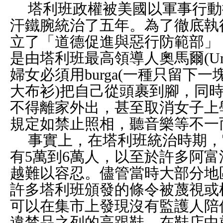
塔利班政權被美國以軍事行動
汗鐵腕統治了五年。為了徹底執
立了「道德促進與惡行防範部」
是由塔利班最高領導人奧馬爾
(U
婦女必須用
burga(
一種只留下一
大布衫
)
把自己從頭裹到腳，同
不得離家外出，甚至取消女子上
規定如禁止照相，聽音樂等不一
事實上，在塔利班統治時期，
有
5
萬到
6
萬人，以至於許多阿富
越難以容忍。儘管當時大部分地
許多塔利班頒發的條令被蔑視或
可以在集市上發現沒有監護人陪
違禁品之列的高跟鞋，在鞋店中