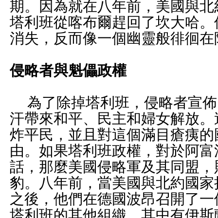
期。因為就在八年前，美國與北
塔利班從喀布爾趕回了坎大哈。
消失，反而像一個幽靈般徘徊在
侵略者與魁儡政權
為了除掉塔利班，侵略者宣佈
汗帶來和平、民主和婦女解放。
炸平民，並且對這個滿目瘡痍的
由。如果塔利班政權，對於阿富
話，那麼美國侵略軍及其同盟，
豹。八年前，當美國與北約國家
之後，他們在德國波昂召開了一
塔利班的其他組織，其中有伊斯