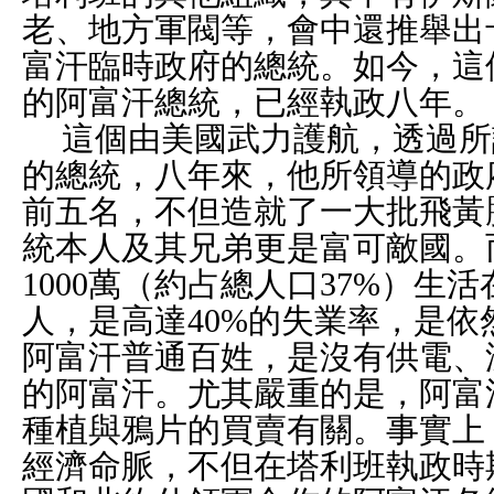
老、地方軍閥等，會中還推舉出
富汗臨時政府的總統。如今，這
的阿富汗總統，已經執政八年。
這個由美國武力護航，透過所
的總統，八年來，他所領導的政
前五名，不但造就了一大批飛黃
統本人及其兄弟更是富可敵國。
1000
萬（約占總人口
37%
）生活
人，是高達
40%
的失業率，是依
阿富汗普通百姓，是沒有供電、
的阿富汗。尤其嚴重的是，阿富
種植與鴉片的買賣有關。事實上
經濟命脈，不但在塔利班執政時