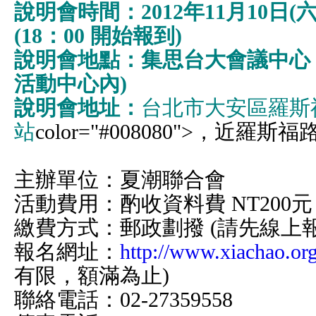
說明會時間：2012年11月10日(六)，
(18：00 開始報到)
說明會地點：集思台大會議中心
活動中心內)
說明會地址：
台北市大安區羅斯
站
color="#008080">，近羅
主辦單位：夏潮聯合會
活動費用：酌收資料費 NT200
繳費方式：郵政劃撥 (請先線上
報名網址：
http://www.xiachao.o
有限，額滿為止)
聯絡電話：02-27359558