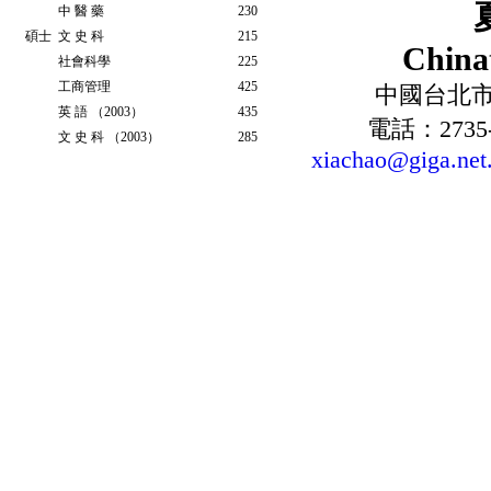
中 醫 藥
230
碩士
文 史 科
215
Chinat
社會科學
225
工商管理
425
中國台北市
英 語 （2003）
435
電話：2735-
文 史 科 （2003）
285
xiachao@giga.net