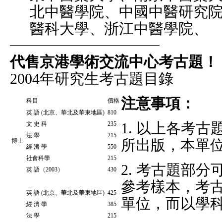
北中醫學院、中國中醫研究
醫科大學、浙江中醫學院、
代售京港學術交流中心考古題！
2004年研究生考古題目錄
注意事項：
科目
價格
英 語 (北京、華北及華東地區)
810
1. 以上各考
文 史 科
235
法 學
215
所出版，本單
博士
經 濟 學
550
社會科學
215
2. 考古題部
英 語（2003）
430
參考樣本，考
英 語 (北京、華北及華東地區)
425
單位，而以學
經 濟 學
385
法 學
215