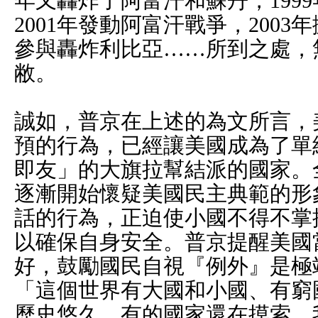
年又轟炸了阿富汗和蘇丹，199
2001年發動阿富汗戰爭，2003
參與轟炸利比亞……所到之處，
敝。
誠如，普京在上述的為文所言，
預的行為，已經讓美國成為了單
即友」的大旗拉幫結派的國家。
逐漸開始懷疑美國民主典範的形
話的行為，正迫使小國不得不掌
以確保自身安全。普京提醒美國
好，鼓勵國民自視『例外』是極
「這個世界有大國和小國、有窮
歷史悠久，有的國家還在摸索。