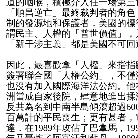
道的咽喉，積極介入任一場第三
「順昌逆亡」最終裁判者的角色
制的發源地和保護者，美國的標
謂民主、人權的「普世價值」，
「新干涉主義」都是美國不可回
因此，最喜歡拿「人權」來指指
簽署聯合國「人權公約」，不僅
也沒有加入國際海洋法公約。他
洲當成自家後院，肆意地進出揉
反共為名到中南半島傾瀉超過60
百萬計的平民喪生；更有甚者，它
達，在1989年攻佔了巴拿馬，19