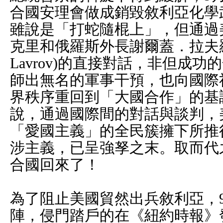
合國安理會做成銷毀敘利亞化學
雖說是「打蛇隨棍上」，但通過
克里和俄羅斯外長謝爾蓋．拉夫羅夫(
Lavrov)的直接對話，非但成功
師出無名的軍事干預，也向國際
界秩序重回到「大國合作」的基
說，通過國際間的對話與談判，
「愛國主義」的全民簇擁下所推
涉主義，已呈強孥之末。取而代
合國回來了！
為了阻止美國貿然出兵敘利亞，9
陣，侵門踏戶的在《紐約時報》發表