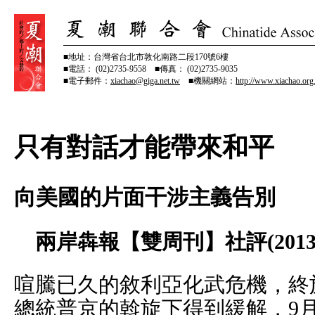
■地址：台灣省台北市敦化南路二段170號6樓
■電話： (02)2735-9558 ■傳真： (02)2735-9035
■電子郵件：
xiachao@giga.net.tw
■機關網站：
http://www.xiachao.org
只有對話才能帶來和平
向美國的片面干涉主義告別
兩岸犇報【雙周刊】社評(2013.10.
喧騰已久的敘利亞化武危機，終
總統普京的斡旋下得到緩解，9月