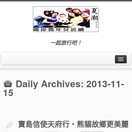
一起旅行吧！
首頁
Daily Archives:
2013-11-
最新訊息
15
交流活動
旅遊札記
寶島信使天府行‧熊貓故鄉更美麗
夏潮聯合會