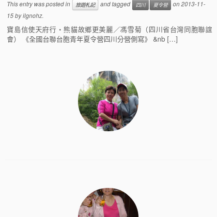
This entry was posted in
and tagged
on
2013-11-
旅遊札記
四川
夏令營
15
by
ilgnohz
.
寶島信使天府行‧熊貓故鄉更美麗／馮雪菊（四川省台灣同胞聯誼
會） 《全國台聯台胞青年夏令營四川分營側寫》 &nb […]