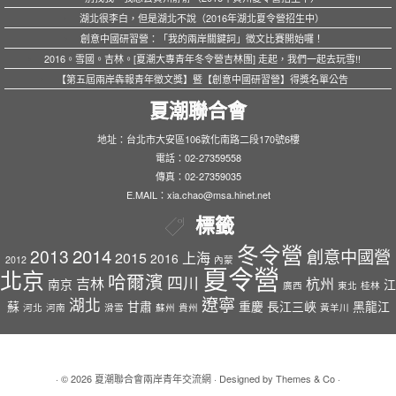
湖北很李白，但是湖北不說（2016年湖北夏令營招生中）
創意中國研習營：「我的兩岸關鍵詞」徵文比賽開始囉！
2016。雪國。吉林。[夏潮大專青年冬令營吉林團] 走起，我們一起去玩雪!!
【第五屆兩岸犇報青年徵文獎】暨【創意中國研習營】得獎名單公告
夏潮聯合會
地址：台北市大安區106敦化南路二段170號6樓
電話：02-27359558
傳真：02-27359035
E.MAIL：xia.chao@msa.hinet.net
標籤
冬令營
2014
2013
創意中國營
2015
上海
2016
2012
內蒙
夏令營
北京
哈爾濱
四川
吉林
杭州
南京
江
廣西
東北
桂林
遼寧
湖北
蘇
甘肅
重慶
長江三峽
黑龍江
河北
河南
滑雪
蘇州
貴州
黃羊川
· © 2026
夏潮聯合會兩岸青年交流網
· Designed by
Themes & Co
·