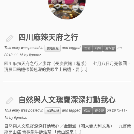
四川麻辣天府之行
This entry was posted in
and tagged
on
旅遊札記
北京
四川
夏令營
2013-11-15
by
ilgnohz
.
四川麻辣天府之行／彥霖（長庚資訊工程系） 七月八日月亮很圓，
清晨四點鐘帶著迷濛的雙眼坐上飛機，要 […]
自然與人文瑰寶深深打動我心
This entry was posted in
and tagged
on
2013-11-
旅遊札記
四川
夏令營
15
by
ilgnohz
.
自然與人文瑰寶深深打動我心／金韻涵（輔大義大利文系） 九寨黃
龍高山症 青稞氂牛酥油茶 「黃山歸來 […]