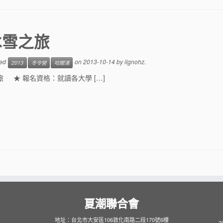
冰雪之旅
ged
on
2013-10-14
by
ilgnohz
.
2013
冬令營
哈爾濱
 ★ 報名資格：就讀各大學 […]
夏潮聯合會
地址：台北市大安區106敦化南路二段170號6樓
2