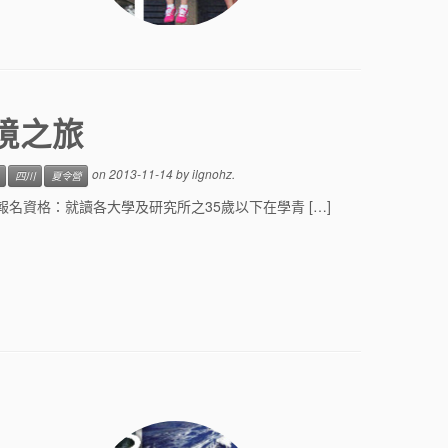
境之旅
on
2013-11-14
by
ilgnohz
.
四川
夏令營
報名資格：就讀各大學及研究所之35歲以下在學青 […]