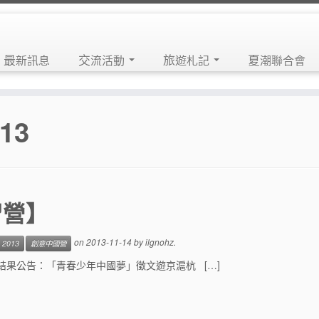
最新訊息
交流活動
旅遊札記
夏潮聯合會
13
習營】
on
2013-11-14
by
ilgnohz
.
2013
創意中國營
結果公告：「青春少年中國夢」徵文遊京滬杭 […]