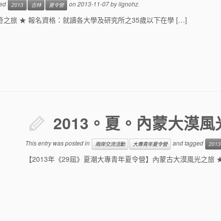
ged
on
2013-11-07
by
ilgnohz
.
2013
吉林
夏令營
之旅 ★ 報名資格：就讀各大學及研究所之35歲以下在學 […]
2013。夏。內蒙大漠風
This entry was posted in
and tagged
兩岸交流活動
大專青年夏令營
2013
【2013年《29屆》夏潮大專青年夏令營】內蒙古大漠風光之旅 ★