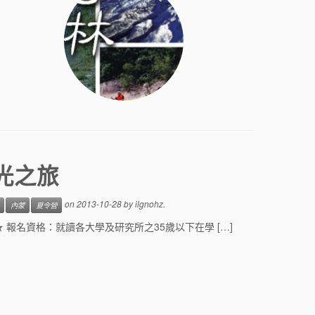
光之旅
on
2013-10-28
by
ilgnohz
.
內蒙
夏令營
 報名資格：就讀各大學及研究所之35歲以下在學 […]