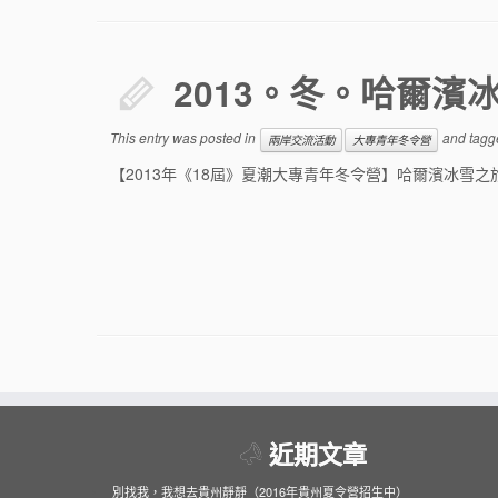
2013。冬。哈爾濱
This entry was posted in
and tag
兩岸交流活動
大專青年冬令營
【2013年《18屆》夏潮大專青年冬令營】哈爾濱冰雪之旅
近期文章
別找我，我想去貴州靜靜（2016年貴州夏令營招生中）