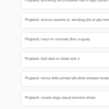
Pingback:
animating the incredible hulk in lego marvel
Pingback:
arizona coyotes vs. winnipeg jets at gila riv
Pingback:
macri en mercado libre uruguay
Pingback:
best deal on beats solo 3
Pingback:
mercy delta printed silk shirts dresses fenwi
Pingback:
nurses clogs casual womens shoes