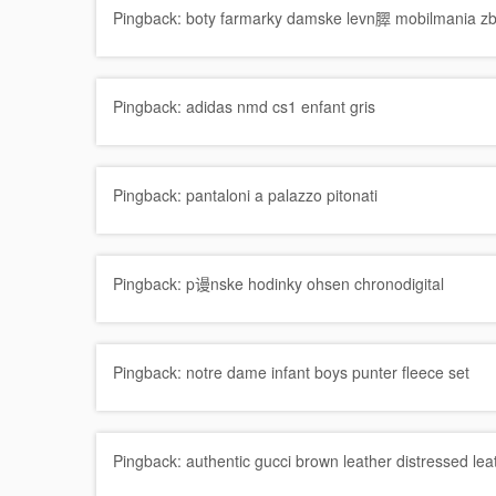
Pingback:
boty farmarky damske levn臎 mobilmania
Pingback:
adidas nmd cs1 enfant gris
Pingback:
pantaloni a palazzo pitonati
Pingback:
p谩nske hodinky ohsen chronodigital
Pingback:
notre dame infant boys punter fleece set
Pingback:
authentic gucci brown leather distressed le