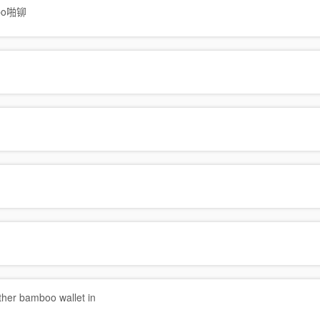
 zbo啪铆
ather bamboo wallet in