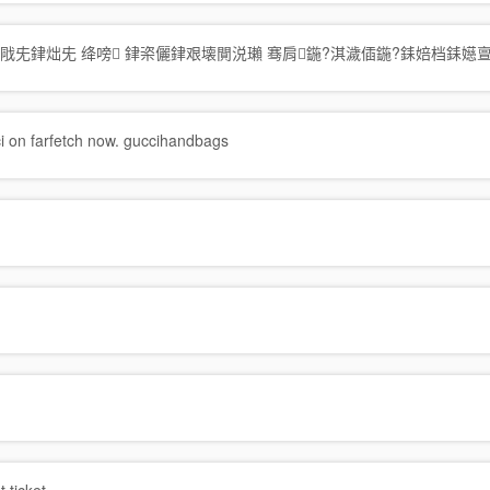
戙兂銉炪兂 绛嗙 銉栥儷銉艰壊閴涚瓎 骞肩鍦?淇濊偛鍦?銇婄档銇嬨
ci on farfetch now. guccihandbags