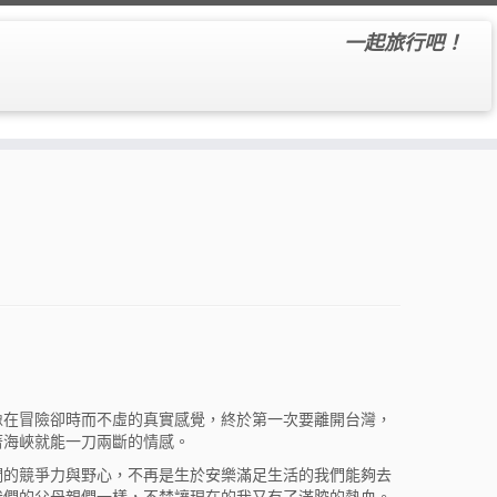
一起旅行吧！
像在冒險卻時而不虛的真實感覺，終於第一次要離開台灣，
著海峽就能一刀兩斷的情感。
們的競爭力與野心，不再是生於安樂滿足生活的我們能夠去
我們的父母親們一樣，不禁讓現在的我又有了滿腔的熱血。