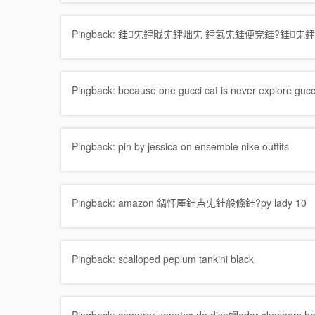
Pingback:
銈兂銉戙兂銉炪兂 銉氥兂銈便兗銈?銈兂銉
Pingback:
because one gucci cat is never explore guc
Pingback:
pin by jessica on ensemble nike outfits
Pingback:
amazon 鍋忓厜銈点兂銈般儵銈?py lady 10
Pingback:
scalloped peplum tankini black