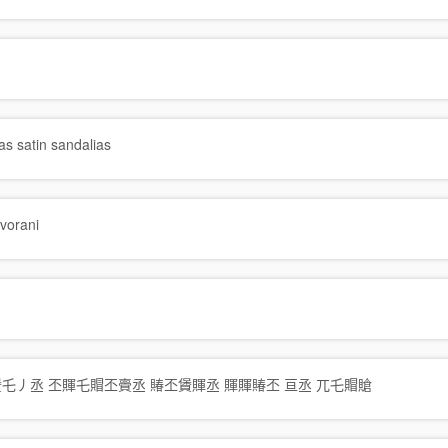
as satin sandalias
vorani
賲乇丿丞 丕賱乇賵丕賷丞 賰丕賲賱丞 賱賱賰丕 亘丞 兀乇賵賶