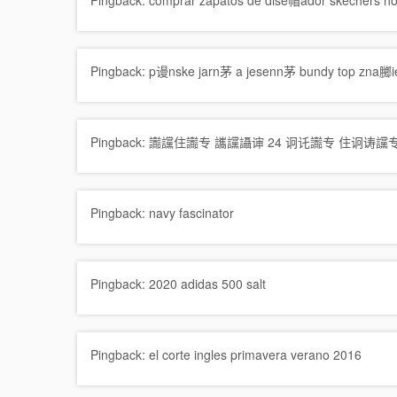
Pingback:
comprar zapatos de dise帽ador skechers hot
Pingback:
p谩nske jarn茅 a jesenn茅 bundy top zna膷i
Pingback:
讟讜住讟专 讗讜讘谉 24 诇讬讟专 住诇诪讜专 sel
Pingback:
navy fascinator
Pingback:
2020 adidas 500 salt
Pingback:
el corte ingles primavera verano 2016