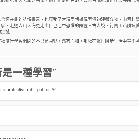
人曾經在此的詩情畫意，也感受了大清皇朝雄偉奢侈的建築文物，山河壯
人家，走過人山人海更走出自己心中恐懼的陰霾。古人說，行萬里路勝讀
的震撼。
這種旅行學習開闊的不只是視野，還有心胸，那種在繁忙腳步生活中尋不
行是一種學習
”
sun protective rating of upf 50