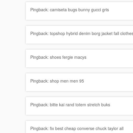
Pingback:
camiseta bugs bunny gucci gris
Pingback:
topshop hybrid denim borg jacket fall cloth
Pingback:
shoes fergie macys
Pingback:
shop men men 95
Pingback:
bitte kai rand totem stretch buks
Pingback:
fix best cheap converse chuck taylor all