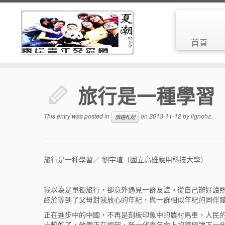
首頁
旅行是一種學習
This entry was posted in
on
2013-11-12
by
ilgnohz
.
旅遊札記
旅行是一種學習／ 劉宇瑄（國立高雄應用科技大學）
我以為是單獨旅行，卻意外遇見一群友誼。從自己辦好護
終於等到了父母對我放心的年紀，與一群相似年紀的同伴
正在進步中的中國，不再是刻板印象中的農村馬車，人民
比較的了，他們正在崛起，新一代青年向上的積極讓下一