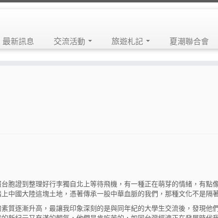
最新訊息
交流活動
旅遊札記
夏潮聯合會
照台胞證到整理好行李獨自北上等待飛機，有一種正在萌芽的情緒，有點
踏上中國大陸這塊土地，憑著傳承一股中華血脈的我們，那種文化不是隔
的素質逐漸升高，最讓我印象深刻的是與同年紀的大學生交流後，發現他
代的新紀元又充滿的朝氣，他們是肯吃苦的，如同台灣經濟正在發展時代