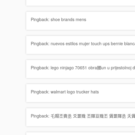
Pingback:
shoe brands mens
Pingback:
nuevos estilos mujer touch ups bernie blanc
Pingback:
lego ninjago 70651 obra膷un u prijestolnoj d
Pingback:
walmart logo trucker hats
Pingback:
乇賵丕賷丞 爻噩賳 丕賱亘賳丕 賲噩賱丞 夭