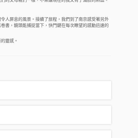
闊令人屏息的風景。接續了旅程，我們到了南京感受著另外
萬卷書，鏡頭能捕捉當下，快門鍵在每次瞭望的感動迅速的
著的靈感。