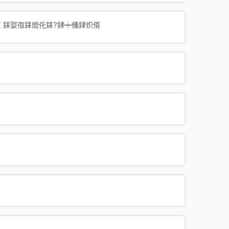
亶 銇娿亱銇熴仛銇?銉┿儵銉炽偦