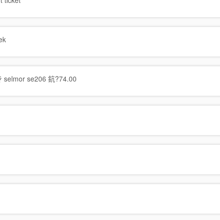
 ticket
ek
mor se206 鈧?74.00