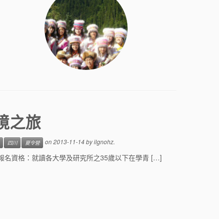
境之旅
on
2013-11-14
by
ilgnohz
.
四川
夏令營
報名資格：就讀各大學及研究所之35歲以下在學青 […]