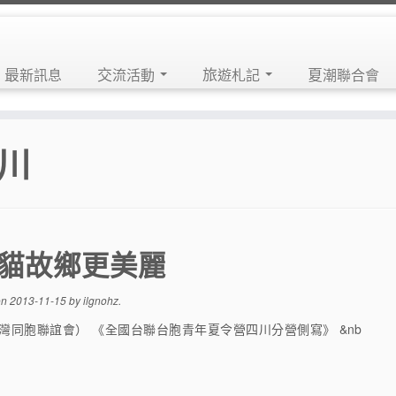
最新訊息
交流活動
旅遊札記
夏潮聯合會
川
貓故鄉更美麗
on
2013-11-15
by
ilgnohz
.
同胞聯誼會） 《全國台聯台胞青年夏令營四川分營側寫》 &nb