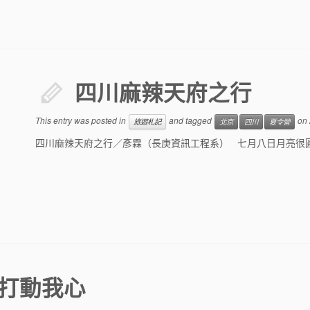
四川麻辣天府之行
This entry was posted in
and tagged
on
旅遊札記
北京
四川
夏令營
四川麻辣天府之行／彥霖（長庚資訊工程系） 七月八日月亮很圓
打動我心