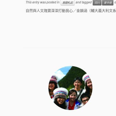
This entry was posted in
and tagged
旅遊札記
四川
夏令營
自然與人文瑰寶深深打動我心／金韻涵（輔大義大利文系）