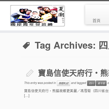
首頁
Tag Archives:
四
寶島信使天府行‧熊
This entry was posted in
and tagged
旅遊札記
四川
夏令營
寶島信使天府行‧熊貓故鄉更美麗／馮雪菊（四川省台灣
[…]