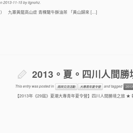
on
2013-11-15
by
ilgnohz
.
 九寨黃龍高山症 青稞氂牛酥油茶 「黃山歸來 […]
2013。夏。四川人間勝
This entry was posted in
and tagged
兩岸交流活動
大專青年夏令營
2013
【2013年《29屆》夏潮大專青年夏令營】四川人間勝境之旅 ★ 