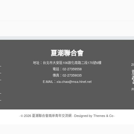
夏潮聯合會
地址：台北市大安區106敦化南路二段170號6樓
2
電話：02-27359558
傳真：02-27359035
E.MAIL：xia.chao@msa.hinet.net
· © 2026
夏潮聯合會兩岸青年交流網
· Designed by
Themes & Co
·