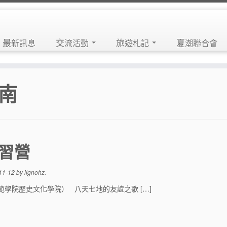
最新訊息
交流活動
旅遊札記
夏潮聯合會
南
習營
11-12
by
ilgnohz
.
範學院歷史文化學院） 八天七地的友誼之歌 […]