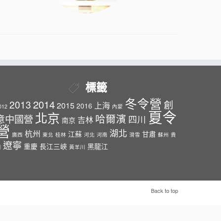
標籤
冬令營
2014
2013
創
2015
上海
2016
012
內蒙
夏令
北京
哈爾濱
意中國營
四川
吉林
南京
營
湖北
杭州
江蘇
甘肅
廣西
東北
桂林
河北
河南
滑雪
蘇州
貴
遼寧
重慶
長江三峽
黑龍江
州
黃羊川
Back to top