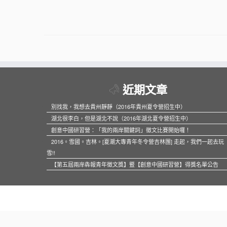
近期文章
別找我，我想去貴州靜靜（2016年貴州夏令營招生中）
湖北很李白，但是湖北不說（2016年湖北夏令營招生中）
創意中國研習營：「我的兩岸關鍵詞」徵文比賽開始囉！
2016。雪國。吉林。[夏潮大專青年冬令營吉林團] 走起，我們一起去玩
雪!!
【第五屆兩岸犇報青年徵文獎】暨【創意中國研習營】得獎名單公告