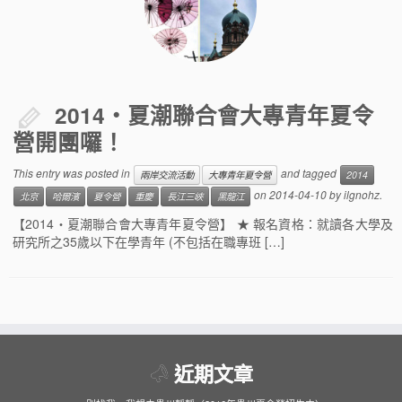
2014・夏潮聯合會大專青年夏令
營開團囉！
This entry was posted in
and tagged
兩岸交流活動
大專青年夏令營
2014
on
2014-04-10
by
ilgnohz
.
北京
哈爾濱
夏令營
重慶
長江三峽
黑龍江
【2014・夏潮聯合會大專青年夏令營】 ★ 報名資格：就讀各大學及
研究所之35歲以下在學青年 (不包括在職專班 […]
近期文章