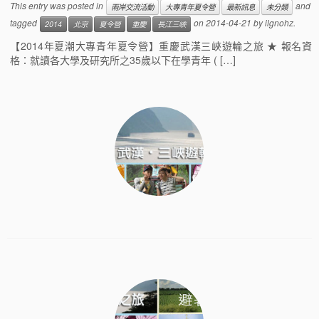
This entry was posted in
and
兩岸交流活動
大專青年夏令營
最新訊息
未分類
tagged
on
2014-04-21
by
ilgnohz
.
2014
北京
夏令營
重慶
長江三峽
【2014年夏潮大專青年夏令營】重慶武漢三峽遊輪之旅 ★ 報名資
格：就讀各大學及研究所之35歲以下在學青年 ( […]