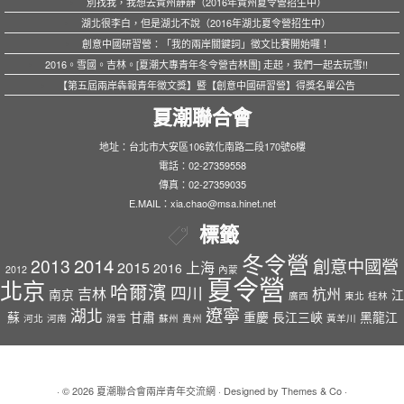
別找我，我想去貴州靜靜（2016年貴州夏令營招生中）
湖北很李白，但是湖北不說（2016年湖北夏令營招生中）
創意中國研習營：「我的兩岸關鍵詞」徵文比賽開始囉！
2016。雪國。吉林。[夏潮大專青年冬令營吉林團] 走起，我們一起去玩雪!!
【第五屆兩岸犇報青年徵文獎】暨【創意中國研習營】得獎名單公告
夏潮聯合會
地址：台北市大安區106敦化南路二段170號6樓
電話：02-27359558
傳真：02-27359035
E.MAIL：xia.chao@msa.hinet.net
標籤
冬令營
2014
2013
創意中國營
2015
上海
2016
2012
內蒙
夏令營
北京
哈爾濱
四川
吉林
杭州
南京
江
廣西
東北
桂林
遼寧
湖北
蘇
甘肅
重慶
長江三峽
黑龍江
河北
河南
滑雪
蘇州
貴州
黃羊川
· © 2026
夏潮聯合會兩岸青年交流網
· Designed by
Themes & Co
·