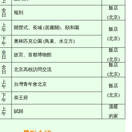
上
飯店
全
報到
日
(北京)
上
開營式、長城
(居庸關)、頤和園
飯店
午
(北京)
下
奧林匹克公園
(鳥巢、水立方)
午
飯店
全
故宮、首都博物館
日
(北京)
飯店
全
北京高校訪問交流
日
(北京)
上
台灣青年會北京
飯店
午
(北京)
下
恭王府
午
溫暖
上
賦歸
午
的家