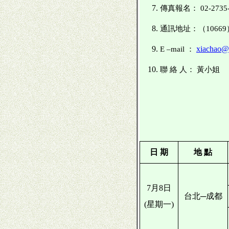
傳真報名：
02-2735
通訊地址：（
106
xiachao@g
E –mail ：
聯 絡 人： 黃小姐
日
期
地
點
7月8日
台北─成都
(星期一)