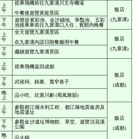
搭乘飛機前往
九寨溝川主寺機場
上
飯店
午
午餐後遊覽黃龍景區
(九寨溝)
下
遊覽迎賓彩池、金沙鋪地、爭豔池、五彩
午
池後乘車前往九寨溝口入住，賓館內晚餐
全天遊覽九寨溝景區
上
飯店
午
在
九寨溝內諾日朗餐廳用
午餐
(九寨溝)
下
繼續遊覽
九寨溝景區
午
上
搭乘飛機
返回成都
午
飯店
下
武侯祠、錦裏、寬窄巷子
午
(成都)
晚
品小吃、欣賞川劇
(蜀風雅韻)
上
上
參觀都江堰水利工程、都江堰地震板房及
午
地震遺址
飯店
下
參觀金沙遺址博物館、草堂、遊覽浣花溪
午
公園
(成都)
晚
品火鍋