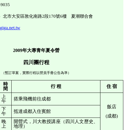
-9035
69）北市大安區敦化南路2段170號6樓 夏潮聯合會
iga.net.tw
200
9年大專青年夏令營
四川團行程
（暫訂草案，實際行程以營員手冊公告為準）
時
行
程
住
宿
間
上
搭乘飛機前往成都
午
飯店
下
抵達成都入住賓館
午
(成都)
晚
開營式，川大教授講座（四川人文歷史、
上
地理）