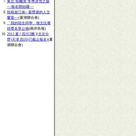
東北˙哈爾濱˙冬季冰雪之旅
~~報名開始囉~~
投稿遊江南~ 最豐盛的人文
饗宴~~
(夏潮聯合會)
「我的陸生同學」徵文比賽
得獎名單公佈
(兩岸犇報)
2012.夏 [ 四川2團 ](北京分
營)天津.四川(已截止報名)
(夏
潮聯合會)