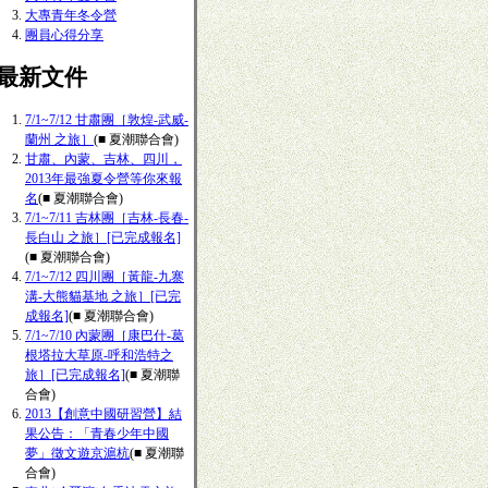
大專青年冬令營
團員心得分享
■最新文件
7/1~7/12 甘肅團［敦煌-武威-
蘭州 之旅］
(■ 夏潮聯合會)
甘肅、內蒙、吉林、四川，
2013年最強夏令營等你來報
名
(■ 夏潮聯合會)
7/1~7/11 吉林團［吉林-長春-
長白山 之旅］[已完成報名]
(■ 夏潮聯合會)
7/1~7/12 四川團［黃龍-九寨
溝-大熊貓基地 之旅］[已完
成報名]
(■ 夏潮聯合會)
7/1~7/10 內蒙團［康巴什-葛
根塔拉大草原-呼和浩特之
旅］[已完成報名]
(■ 夏潮聯
合會)
2013【創意中國研習營】結
果公告：「青春少年中國
夢」徵文遊京滬杭
(■ 夏潮聯
合會)