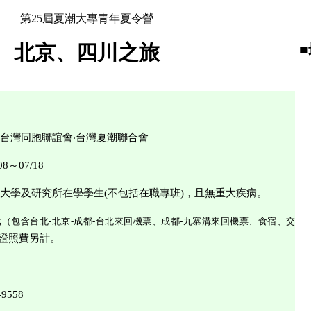
第25屆夏潮大專青年夏令營
北京
、四川之旅
台灣同胞聯誼會
‧台灣夏潮聯合會
0
8
～07/
18
大學及研究所在學學生(不包括在職專班)，且無重大疾病。
元
（包含
台北-北京-成都-台北來回機票、成都-九寨溝來回機票、食宿、交
證照費另計。
-9558