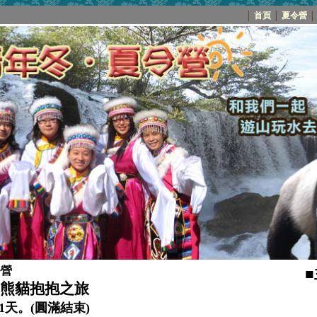
│
首頁
│
夏令營
│
令營
溝、熊貓抱抱之旅
‧共11天。(圓滿結束)