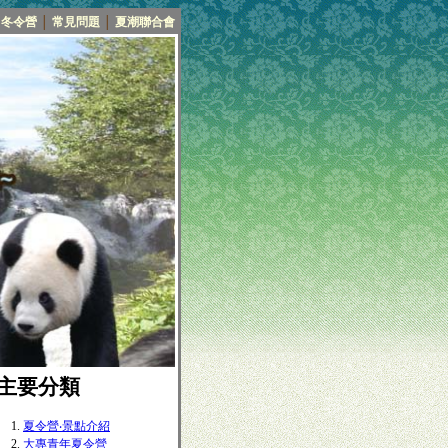
冬令營
│
常見問題
│
夏潮聯合會
■主要分類
夏令營‧景點介紹
大專青年夏令營