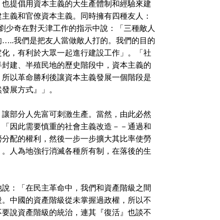
，也提倡用資本主義的大生產體制和經驗來建
建主義和官僚資本主義。同時擁有四種友人：
日，劉少奇在對天津工作的指示中說：「三種敵人
…..我們是把友人當做敵人打的。我們的目的
定化，有利於大眾一起進行建設工作」。「社
半封建、半殖民地的歷史階段中，資本主義的
，所以革命勝利後讓資本主義發展一個階段是
然發展方式』」。
讓部分人先富可刺激生產。當然，由此必然
，「因此需要慎重的社會主義改造－－通過和
勞分配的權利，然後一步一步擴大其比率使勞
」。人為地強行消滅各種所有制，在落後的生
。
說：「在民主革命中，我們和資產階級之間
段。中國的資產階級從未掌握過政權，所以不
不要說資產階級的統治，連其『復活』也談不