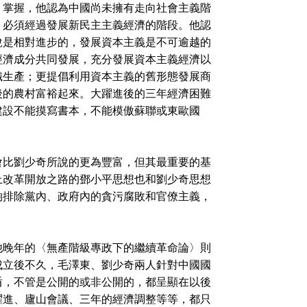
掌握，他認為中國尚未擁有走向社會主義階
，必須經過發展新民主主義經濟的階段。他認
說是相對進步的，發展資本主義是不可逾越的
經濟成分共同發展，充分發展資本主義經濟以
織生產；更提倡利用資本主義的舊形態發展商
後的農村富裕起來。大躍進後的三年經濟困難
建設不能摸寫書本，不能模傲蘇聯或東歐國
比劉少奇所說的更為豐富，但其最重要的基
上改革開放之路的鄧小平思想也和劉少奇思想
夠排除黨內、政府內的貪污腐敗和官僚主義，
晚年的〈無產階級專政下的繼續革命論〉則
成立後不久，毛澤東、劉少奇兩人針對中國國
盾，不管是公開的或非公開的，都呈顯在以後
躍進、廬山會議、三年的經濟調整等等，都只