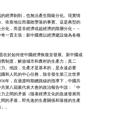
域的經濟剝削，也無法產生階級分化。現實情
力、依靠地位而腐敗墮落的事實。這是典型的
級分化，而是非經濟或超經濟的階層分化－－
少奇一貫主張：新中國應以經濟建設做為各種
題在於如何使中國經濟恢復並發展。新中國成
翻舊制度，解放城市和農村的生產力；其二
產力。他說，生產才是基本的，是永遠必要
我國和人民的中心任務，除非發生第三次世界
956年，在過渡時期總路線的指導下，中國共
中共第八屆黨代表大會的政治報告中說：「中
產力之間的矛盾（隨著經濟文化的急速發展而
之間的矛盾，即先進的生產關係和落後的生產
盾」。