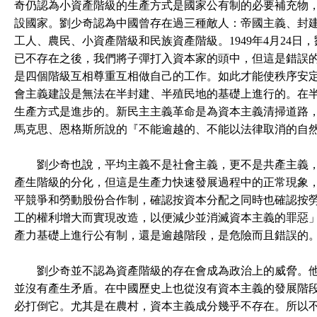
奇仍認為小資產階級的生產方式是國家公有制的必要補充物
設國家。劉少奇認為中國曾存在過三種敵人：帝國主義、封
工人、農民、小資產階級和民族資產階級。1949年4月24
已不存在之後，我們將子彈打入資本家的頭中，但這是錯誤的
是四個階級互相尊重互相做自己的工作。如此才能使秩序安
會主義建設是無法在半封建、半殖民地的基礎上進行的。在
生產方式是進步的。新民主主義革命是為資本主義清掃道路
馬克思、恩格斯所說的『不能逾越的、不能以法律取消的自
劉少奇也說，平均主義不是社會主義，更不是共產主義，
產生階級的分化，但這是生產力快速發展過程中的正常現象
平競爭和勞動股份合作制，確認按資本分配之同時也確認按
工的權利增大而實現改造，以便減少並消滅資本主義的罪惡
產力基礎上進行公有制，還是逾越階段，是危險而且錯誤的
劉少奇並不認為資產階級的存在會成為政治上的威脅。他
並沒有產生矛盾。在中國歷史上也從沒有資本主義的發展階
必打倒它。尤其是在農村，資本主義成分幾乎不存在。所以