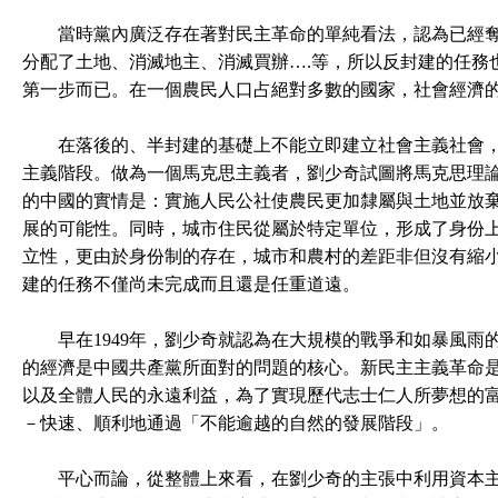
當時黨內廣泛存在著對民主革命的單純看法，認為已經奪
分配了土地、消滅地主、消滅買辦….等，所以反封建的任務
第一步而已。在一個農民人口占絕對多數的國家，社會經濟
在落後的、半封建的基礎上不能立即建立社會主義社會，
主義階段。做為一個馬克思主義者，劉少奇試圖將馬克思理
的中國的實情是：實施人民公社使農民更加隸屬與土地並放
展的可能性。同時，城市住民從屬於特定單位，形成了身份
立性，更由於身份制的存在，城市和農村的差距非但沒有縮
建的任務不僅尚未完成而且還是任重道遠。
早在1949年，劉少奇就認為在大規模的戰爭和如暴風雨
的經濟是中國共產黨所面對的問題的核心。新民主主義革命
以及全體人民的永遠利益，為了實現歷代志士仁人所夢想的
－快速、順利地通過「不能逾越的自然的發展階段」。
平心而論，從整體上來看，在劉少奇的主張中利用資本主義