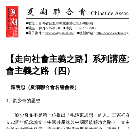
■地址：台灣省台北市敦化南路二段170號6樓
■電話： (02)2735-9558 ■傳真： (02)2735-9035
■電子郵件：
xiachao@giga.net.tw
■機關網站：
http://www.xiachao.org
【走向社會主義之路】系列講座
會主義之路（四）
陳明忠（夏潮聯合會名譽會長）
3、劉少奇的思想
劉少奇並不是第一位提出「毛澤東思想」的人。王家祥在19
立22周年紀念論文＜中國共產黨與中國民族解放之路＞一文