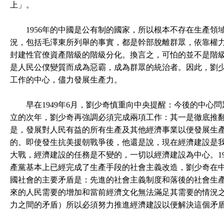
上」。
1956年的中國是公有制的國家，所以根本不存在生產領
況，包括毛澤東所列舉的事實，都是幹部脫離群眾，依靠權
封建性官僚資產階級的階級分化。換言之，可怕的並不是階
是人民公僕變質而成為惡霸，成為群眾的統治者。因此，劉
工作的中心，儘力發展生產力。
早在1949年6月，劉少奇慎重向中央提醒：今後的中心問
立的次年，劉少奇再強調必須完成兩項工作：其一是徹底推
是，發展對人民有益的所有生產及其他經濟事業以便發展生
的。即使發生抗美援朝戰爭後，他還是說，現在經濟建設是
大戰，經濟建設的任務是不變的，一切以經濟建設為中心。1
產黨基本上已經完成了生產手段的社會主義改造，劉少奇在
國社會的主要矛盾是：先進的社會主義制度和落後的社會生
來的人民需要的增加和當前經濟文化無法滿足其需要的情況
力之間的矛盾）所以必須努力推進經濟建設以便解決這個矛