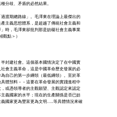
這種分歧、矛盾的必然結果。
過渡期總路線」。毛澤東在理論上最傑出的
共產主義思想體系，是超越了傳統社會主義和
序」時，毛澤東卻批判那是妨礙社會主義事業
右傾觀點＞）
半封建社會。這個基本國情決定了在中國實
入社會主義革命，這是中國革命歷史發展的必
作為自己的第一步綱領（最低綱領）。至於革
做具體預料－－這要在革命發展的實踐進程中
大，或憑領導者的主觀願望、主觀認定來認定
本主義國家的水平；現在的生產關係是否已妨
義國家更為豐富更為文明…..等具體情況來確