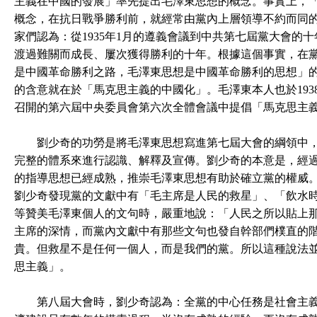
主義在中國的發展」率先提出毛澤東思想的概念。事實上，
概念，在抗日戰爭勝利前，就經常由黨內上層領導不約而同
家們認為：從1935年1月的遵義會議到中共第七屆黨大會的
渡過難關而成長、屢次獲得勝利的十年。根據這個事實，在
是中國革命勝利之路，毛澤東思想是中國革命勝利的思想」
的含意就在於「馬克思主義的中國化」。毛澤東本人也於1938
召開的第六屆中央委員會第六次全體會議中提倡「馬克思主
劉少奇的功勞是將毛澤東思想寫進第七屆大會的綱領中，
完整的體系來進行認識、解釋及宣傳。劉少奇的本意是，經
的指導思想已經成熟，推崇毛澤東思想有助於確立黨的權威
劉少奇發現黨的文獻中有「毛主席是人民的救星」、「飲水
等贊美毛澤東個人的文句時，嚴重地說：「人民之所以貼上
主席的深情，而黨內文獻中有那些文句也發自幹部們樸直的
貴。但救星不是任何一個人，而是我們的黨。所以這種說法
思主義」。
第八屆大會時，劉少奇認為：全黨的中心任務是社會主義