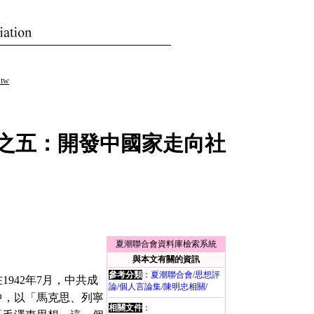
.tw
之五：開發中國家走向社
夏潮聯合會資料庫檢索系統
與本文有關的資訊
參考分類
：
夏潮聯合會
/
思想評
42年7月，中共成
論
/
個人言論集
/
陳明忠相關
/
中，以「馬克思、列寧
相關文件
：