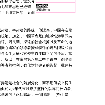
熟的指導思想，也沒有
其他資訊
：
的毛澤東思想已經確
夏潮聯合會
將「毛澤東思想」五個
封建、半封建的路線。他認為，中國存在著
的統治。加之，中國革命是由地域性游擊武裝
錯綜。因長期、深遠的社會根據以及革命的地
別擔心國家的領導者變成特殊的統治階級和新
義會產生人民和官僚主義集團之間的矛盾。當
」。所以，在黨的第八屆二中全會中，劉少奇
領導者的權利，強化對領導者的監督，批判特
弄清楚社會的階層分化，而不用傳統上從生
類似於九○年代末以來所盛行的以專門技術者、
代傳統的「兩個階級，一個階層」（勞工階