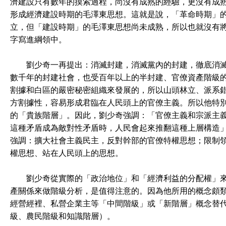
濟建設只有數年的摸索過程，尚沒有成熟的經驗，更沒有成
形成經濟建設時期的毛澤東思想。這就是說，「革命時期」
立，但「建設時期」的毛澤東思想尚未成熟，所以也就沒有
字寫進綱領中。
劉少奇一再提出：消滅封建，消滅黨內的封建，徹底消滅
數千年的封建社會，也受百年以上的半封建、官僚資產階級
割據和白區的嚴密秘密組織來發展的，所以山頭林立、派系
方割據性，容易形成君臨在人民頭上的官僚主義。所以他特
的「貴族階層」。因此，劉少奇強調：「官僚主義和宗派主
這種矛盾成為敵對性矛盾時，人民會起來推翻這種上層構造
強調：擴大社會主義民主，反對幹部的官僚特權思想；限制
權思想、站在人民頭上的思想。
劉少奇從實際的「政治地位」和「經濟利益的分配權」來
產關係來做階級分析，是值得注意的。因為他所用的概念頗
經營經裡、私營企業主等「中間階級」或「新階層」概念替
級、農民階級和知識階層）。