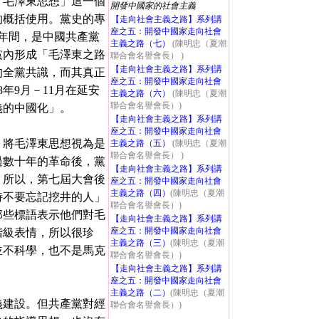
「毛澤東思想」這一個
開發中國家的社會主義
的概括使用。黨史的專
【走向社會主義之路】系列講
座之五：開發中國家走向社會
十年間，是中國共產黨
主義之路（七）
(陳明忠（夏潮
黨內形成「毛澤東之路
聯合會名譽會長） )
【走向社會主義之路】系列講
的全黨共識，而其真正
座之五：開發中國家走向社會
年9月－11月在延安
主義之路（六）
(陳明忠（夏潮
聯合會名譽會長）)
義的中國化」。
【走向社會主義之路】系列講
座之五：開發中國家走向社會
將毛澤東思想視為是
主義之路（五）
(陳明忠（夏潮
聯合會名譽會長） )
過數十年的革命後，黨
【走向社會主義之路】系列講
。所以，第七屆大會後
座之五：開發中國家走向社會
主義之路（四）
(陳明忠（夏潮
時不要忘記挖井的人」
聯合會名譽會長）)
那些標語表示他們對毛
【走向社會主義之路】系列講
座之五：開發中國家走向社會
階級表情，所以很珍
主義之路（三）
(陳明忠（夏潮
並不科學，也不是馬克
聯合會名譽會長）)
【走向社會主義之路】系列講
座之五：開發中國家走向社會
主義之路（二）
(陳明忠（夏潮
建設。但共產黨對經
聯合會名譽會長）)