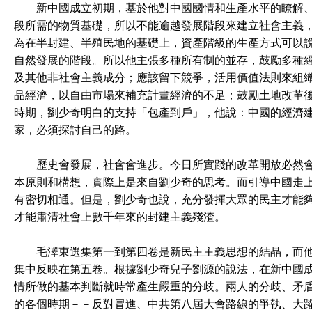
新中國成立初期，基於他對中國國情和生產水平的瞭解、
段所需的物質基礎，所以不能逾越發展階段來建立社會主義
為在半封建、半殖民地的基礎上，資產階級的生產方式可以
自然發展的階段。所以他主張多種所有制的並存，鼓勵多種
及其他非社會主義成分；應該留下競爭，活用價值法則來組
品經濟，以自由市場來補充計畫經濟的不足；鼓勵土地改革
時期，劉少奇明白的支持「包產到戶」，他說：中國的經濟
家，必須探討自己的路。
歷史會發展，社會會進步。今日所實踐的改革開放必然會
本原則和構想，實際上是來自劉少奇的思考。而引導中國走
有密切相通。但是，劉少奇也說，充分發揮大眾的民主才能
才能肅清社會上數千年來的封建主義殘渣。
毛澤東選集第一到第四卷是新民主主義思想的結晶，而他
集中反映在第五卷。根據劉少奇兒子劉源的說法，在新中國
情所做的基本判斷就時常產生嚴重的分歧。兩人的分歧、矛
的各個時期－－反對冒進、中共第八屆大會路線的爭執、大