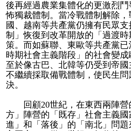
後再經過農業集體化的更激烈鬥
怖獨裁體制。當冷戰體制解除，
國、越南等共產黨仍擁有民眾支
制」恢復到改革開放的「過渡時
策。而如蘇聯、東歐等共產黨已
時期社會主義階段」的社會變成
至於像古巴、北韓等仍受到帝國
不繼續採取備戰體制，使民生問
決。
回顧20世紀，在東西兩陣營
方」陣營的「既存」社會主義國
進」和「落後」的「南北」問題