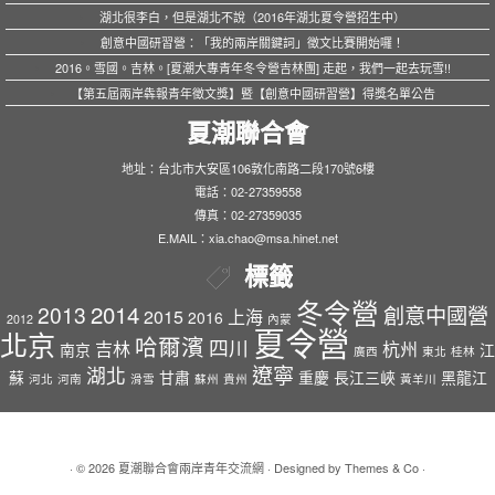
湖北很李白，但是湖北不說（2016年湖北夏令營招生中）
創意中國研習營：「我的兩岸關鍵詞」徵文比賽開始囉！
2016。雪國。吉林。[夏潮大專青年冬令營吉林團] 走起，我們一起去玩雪!!
【第五屆兩岸犇報青年徵文獎】暨【創意中國研習營】得獎名單公告
夏潮聯合會
地址：台北市大安區106敦化南路二段170號6樓
電話：02-27359558
傳真：02-27359035
E.MAIL：xia.chao@msa.hinet.net
標籤
冬令營
2014
2013
創意中國營
2015
上海
2016
2012
內蒙
夏令營
北京
哈爾濱
四川
吉林
杭州
南京
江
廣西
東北
桂林
遼寧
湖北
蘇
甘肅
重慶
長江三峽
黑龍江
河北
河南
滑雪
蘇州
貴州
黃羊川
· © 2026
夏潮聯合會兩岸青年交流網
· Designed by
Themes & Co
·