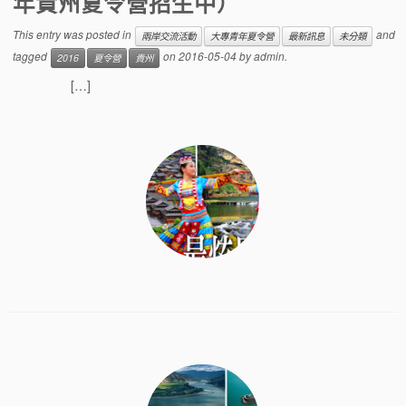
年貴州夏令營招生中）
This entry was posted in
and
兩岸交流活動
大專青年夏令營
最新訊息
未分類
tagged
on
2016-05-04
by
admin
.
2016
夏令營
貴州
[…]