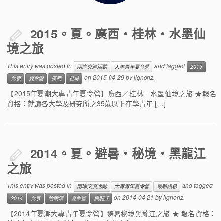
2015。夏。廣西・桂林・水墨仙
境之旅
This entry was posted in
and tagged
兩岸交流活動
大專青年夏令營
2015
on
2015-04-29
by
ilgnohz
.
北京
夏令營
廣西
桂林
【2015年夏潮大專青年夏令營】廣西／桂林・水墨仙境之旅 ★報名
資格：就讀各大學及研究所之35歲以下在學青年 […]
2014。夏。避暑・秘境・黑龍江
之旅
This entry was posted in
and tagged
兩岸交流活動
大專青年夏令營
最新訊息
on
2014-04-21
by
ilgnohz
.
2014
北京
哈爾濱
夏令營
黑龍江
【2014年夏潮大專青年夏令營】避暑秘境黑龍江之旅 ★ 報名資格：