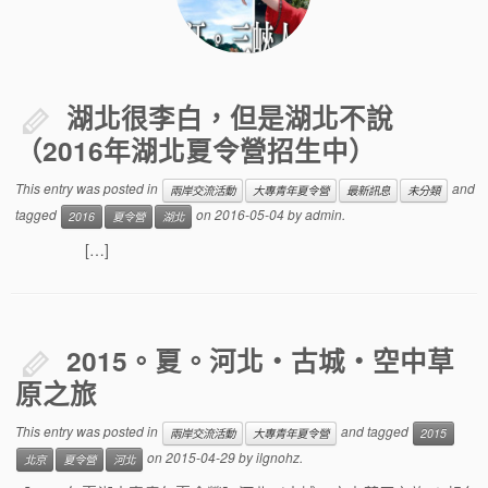
湖北很李白，但是湖北不說
（2016年湖北夏令營招生中）
This entry was posted in
and
兩岸交流活動
大專青年夏令營
最新訊息
未分類
tagged
on
2016-05-04
by
admin
.
2016
夏令營
湖北
[…]
2015。夏。河北・古城・空中草
原之旅
This entry was posted in
and tagged
兩岸交流活動
大專青年夏令營
2015
on
2015-04-29
by
ilgnohz
.
北京
夏令營
河北