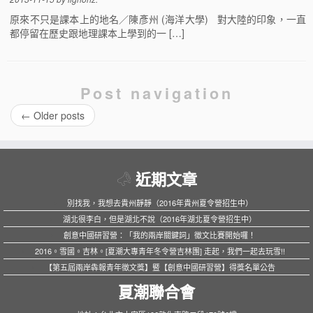
原來不只是課本上的地名／陳彥州 (海洋大學) 對大陸的印象，一直
都停留在歷史跟地理課本上學到的一 […]
Post navigation
←
Older posts
近期文章
別找我，我想去貴州靜靜（2016年貴州夏令營招生中）
湖北很李白，但是湖北不說（2016年湖北夏令營招生中）
創意中國研習營：「我的兩岸關鍵詞」徵文比賽開始囉！
2016。雪國。吉林。[夏潮大專青年冬令營吉林團] 走起，我們一起去玩雪!!
【第五屆兩岸犇報青年徵文獎】暨【創意中國研習營】得獎名單公告
夏潮聯合會