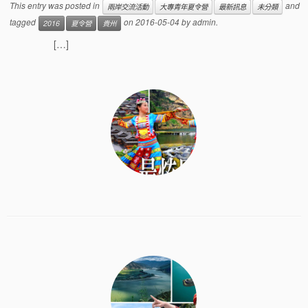
This entry was posted in
and
兩岸交流活動
大專青年夏令營
最新訊息
未分類
tagged
on
2016-05-04
by
admin
.
2016
夏令營
貴州
[…]