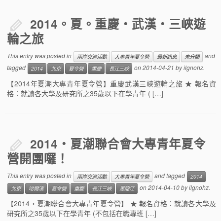
2014。夏。重慶・武漢・三峽遊
輪之旅
This entry was posted in
and
兩岸交流活動
大專青年夏令營
最新訊息
未分類
tagged
on
2014-04-21
by
ilgnohz
.
2014
北京
夏令營
重慶
長江三峽
【2014年夏潮大專青年夏令營】重慶武漢三峽遊輪之旅 ★ 報名資
格：就讀各大學及研究所之35歲以下在學青年 ( […]
2014・夏潮聯合會大專青年夏令
營開團囉！
This entry was posted in
and tagged
兩岸交流活動
大專青年夏令營
2014
on
2014-04-10
by
ilgnohz
.
北京
哈爾濱
夏令營
重慶
長江三峽
黑龍江
【2014・夏潮聯合會大專青年夏令營】 ★ 報名資格：就讀各大學及
研究所之35歲以下在學青年 (不包括在職專班 […]