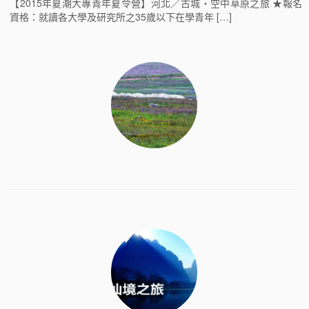
【2015年夏潮大專青年夏令營】河北／古城・空中草原之旅 ★報名
資格：就讀各大學及研究所之35歲以下在學青年 […]