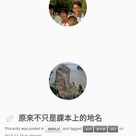
原來不只是課本上的地名
This entry was posted in
and tagged
on
旅遊札記
北京
夏令營
湖北
2013-11-15
by
ilgnohz
.